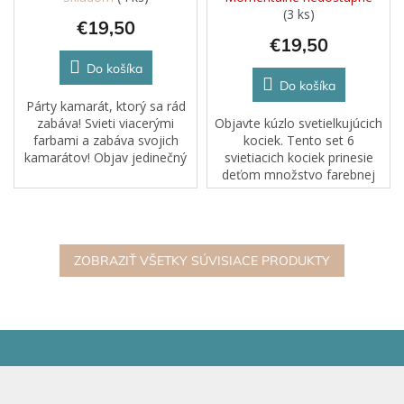
(3 ks)
€19,50
€19,50
Do košíka
Do košíka
Párty kamarát, ktorý sa rád
zabáva! Svieti viacerými
Objavte kúzlo svetielkujúcich
farbami a zabáva svojich
kociek. Tento set 6
kamarátov! Objav jedinečný
svietiacich kociek prinesie
zmyslový vodný svet s
deťom množstvo farebnej
kamarátmi Glo Pals. Každá
zábavy a povzbudí ich
postavička Glo Pals má
predstavivosť. Každá kocka
ohybné...
zobrazuje veselý ZOO motív
a po kontakte...
ZOBRAZIŤ VŠETKY SÚVISIACE PRODUKTY
Z
á
p
ä