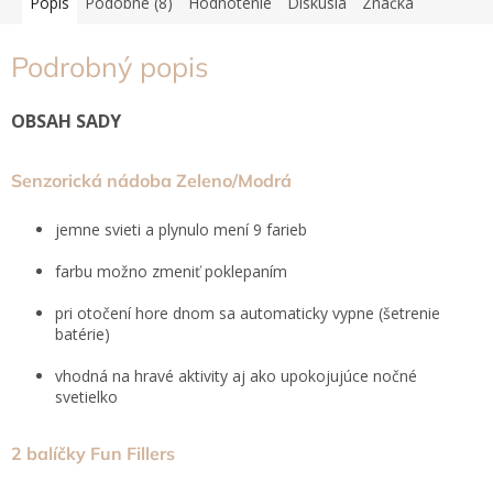
Popis
Podobné (8)
Hodnotenie
Diskusia
Značka
Podrobný popis
OBSAH SADY
Senzorická nádoba Zeleno/Modrá
jemne svieti a plynulo mení 9 farieb
farbu možno zmeniť poklepaním
pri otočení hore dnom sa automaticky vypne (šetrenie
batérie)
vhodná na hravé aktivity aj ako upokojujúce nočné
svetielko
2 balíčky Fun Fillers