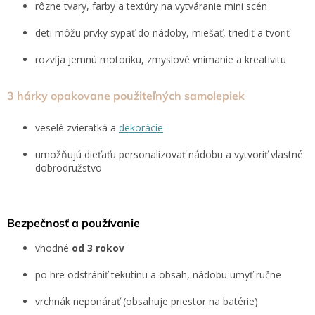
rôzne tvary, farby a textúry na vytváranie mini scén
deti môžu prvky sypať do nádoby, miešať, triediť a tvoriť
rozvíja jemnú motoriku, zmyslové vnímanie a kreativitu
3 hárky opakovane použiteľných samolepiek
veselé zvieratká a
dekorácie
umožňujú dieťaťu personalizovať nádobu a vytvoriť vlastné
dobrodružstvo
Bezpečnosť a používanie
vhodné
od 3 rokov
po hre odstrániť tekutinu a obsah, nádobu umyť ručne
vrchnák neponárať (obsahuje priestor na batérie)