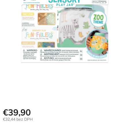
Hračky
podľa
veku
Hračky
podľa
príležitosti
Značky
Senzorický
raj
Prihlásenie
€39,90
€32,44 bez DPH
Jednotková