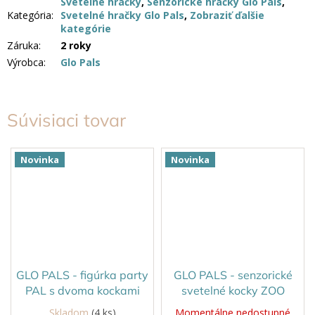
Svetelné hračky
,
Senzorické hračky Glo Pals
,
Kategória
:
Svetelné hračky Glo Pals
,
Zobraziť ďalšie
kategórie
Záruka
:
2 roky
Výrobca
:
Glo Pals
Súvisiaci tovar
Novinka
Novinka
GLO PALS - figúrka party
GLO PALS - senzorické
PAL s dvoma kockami
svetelné kocky ZOO
Skladom
(4 ks)
Momentálne nedostupné