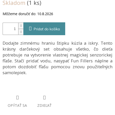
Skladom
(1 ks)
cena:
Môžeme doručiť do:
10.8.2026
Pridať do košíka
Dodajte zimnému hraniu štipku kúzla a iskry. Tento
krásny darčekový set obsahuje všetko, čo dieťa
potrebuje na vytvorenie vlastnej magickej senzorickej
fľaše. Stačí pridať vodu, nasypať Fun Fillers náplne a
potom dozdobiť fľašu pomocou znovu použiteľných
samolepiek.
OPÝTAŤ SA
ZDIEĽAŤ