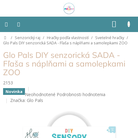
Prejsť
na
obsah
NÁKU
KOŠÍK
Domov
/
Senzorický raj
/
Hračky podľa vlastností
/
Svetelné hračky
/
Montessori
Glo Pals DIY senzorická SADA - Fľaša s náplňami a samolepkami ZOO
Glo Pals DIY senzorická SADA -
Detská
izba
Fľaša s náplňami a samolepkami
ZOO
Senzorické
pomôcky
2153
Novinka
Priemerné
Neohodnotené
Podrobnosti hodnotenia
Hračky
hodnotenie
Značka:
Glo Pals
podľa
typu
produktu
je
0,0
Hračky
z
podľa
5
vlastností
hviezdičiek.