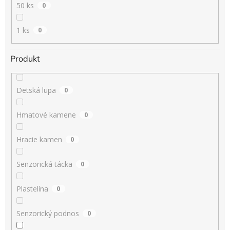
50 ks
0
1 ks
0
Produkt
Detská lupa
0
Hmatové kamene
0
Hracie kamen
0
Senzorická tácka
0
Plastelína
0
Senzorický podnos
0