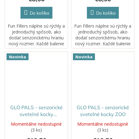
Do košíka
Do košíka
Fun Fillers náplne sú rýchly a
Fun Fillers náplne sú rýchly a
jednoduchý spôsob, ako
jednoduchý spôsob, ako
dodať senzorickému hraniu
dodať senzorickému hraniu
nový rozmer. Každé balenie
nový rozmer. Každé balenie
obsahuje starostlivo vybrané
obsahuje starostlivo vybrané
tematické doplnky, ktoré
tematické doplnky, ktoré
Novinka
Novinka
obohatia Glo Pals senzorické
obohatia Glo Pals senzorické
nádoby...
nádoby...
GLO PALS - senzorické
GLO PALS - senzorické
svetelné kocky
svetelné kocky ZOO
Rozprávka
Momentálne nedostupné
Momentálne nedostupné
(3 ks)
(3 ks)