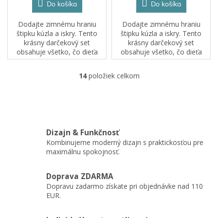
Do košíka
Do košíka
Dodajte zimnému hraniu
Dodajte zimnému hraniu
štipku kúzla a iskry. Tento
štipku kúzla a iskry. Tento
krásny darčekový set
krásny darčekový set
obsahuje všetko, čo dieťa
obsahuje všetko, čo dieťa
potrebuje na vytvorenie
potrebuje na vytvorenie
vlastnej magickej senzorickej
vlastnej magickej senzorickej
14
položiek celkom
O
fľaše. Stačí pridať vodu,
fľaše. Stačí pridať vodu,
v
nasypať Fun Fillers...
nasypať Fun Fillers...
l
á
d
a
Dizajn & Funkčnosť
c
Kombinujeme moderný dizajn s praktickosťou pre
i
maximálnu spokojnosť.
e
p
r
Doprava ZDARMA
v
Dopravu zadarmo získate pri objednávke nad 110
k
EUR.
y
v