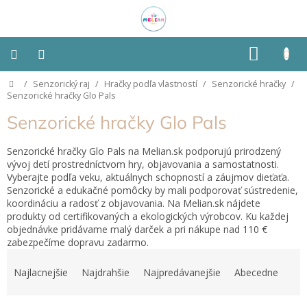
Prejsť
na
obsah
NÁKU
KOŠÍK
Domov
/
Senzorický raj
/
Hračky podľa vlastností
/
Senzorické hračky
/
Montessori
Senzorické hračky Glo Pals
Senzorické hračky Glo Pals
Detská
izba
Senzorické hračky Glo Pals na Melian.sk podporujú prirodzený
vývoj detí prostredníctvom hry, objavovania a samostatnosti.
Senzorické
Vyberajte podľa veku, aktuálnych schopností a záujmov dieťaťa.
pomôcky
Senzorické a edukačné pomôcky by mali podporovať sústredenie,
koordináciu a radosť z objavovania. Na Melian.sk nájdete
Hračky
produkty od certifikovaných a ekologických výrobcov. Ku každej
podľa
objednávke pridávame malý darček a pri nákupe nad 110 €
typu
zabezpečíme dopravu zadarmo.
R
a
Hračky
Najlacnejšie
Najdrahšie
Najpredávanejšie
Abecedne
podľa
d
vlastností
e