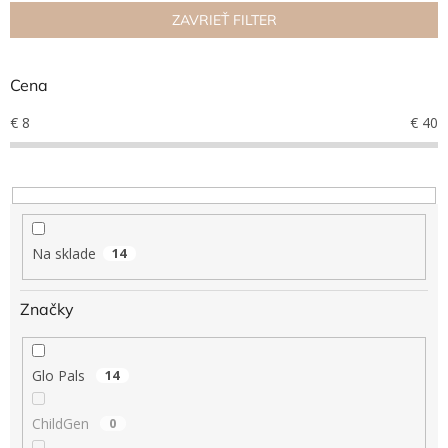
n
ZAVRIEŤ FILTER
Hračky
i
podľa
e
veku
p
Cena
r
Hračky
o
€
8
€
40
podľa
príležitosti
d
u
k
Značky
t
o
Senzorický
raj
v
Na sklade
14
Prihlásenie
Značky
Glo Pals
14
ChildGen
0