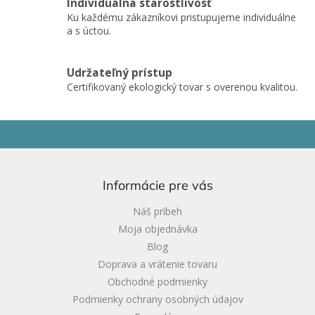
ý
Individuálna starostlivosť
p
Ku každému zákazníkovi pristupujeme individuálne
i
a s úctou.
s
u
Udržateľný prístup
Certifikovaný ekologický tovar s overenou kvalitou.
Z
á
p
ä
Informácie pre vás
t
i
Náš príbeh
e
Moja objednávka
Blog
Doprava a vrátenie tovaru
Obchodné podmienky
Podmienky ochrany osobných údajov