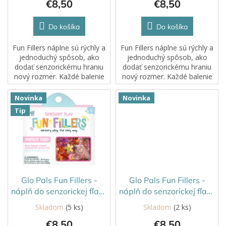
€8,50
€8,50
o
v
Do košíka
Do košíka
Fun Fillers náplne sú rýchly a
Fun Fillers náplne sú rýchly a
jednoduchý spôsob, ako
jednoduchý spôsob, ako
dodať senzorickému hraniu
dodať senzorickému hraniu
nový rozmer. Každé balenie
nový rozmer. Každé balenie
obsahuje starostlivo vybrané
obsahuje starostlivo vybrané
tematické doplnky, ktoré
tematické doplnky, ktoré
Novinka
Novinka
obohatia Glo Pals senzorické
obohatia Glo Pals senzorické
Tip
nádoby...
nádoby...
Glo Pals Fun Fillers -
Glo Pals Fun Fillers -
náplň do senzorickej fľaše
náplň do senzorickej fľaše
Rozprávka
Vesmír
Skladom
(5 ks)
Skladom
(2 ks)
€8,50
€8,50