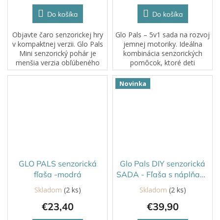
je
4,0
Do košíka
Do košíka
z
5
Objavte čaro senzorickej hry
Glo Pals – 5v1 sada na rozvoj
hviezdičiek.
v kompaktnej verzii. Glo Pals
jemnej motoriky. Ideálna
Mini senzorický pohár je
kombinácia senzorických
menšia verzia obľúbeného
pomôcok, ktoré deti
svietiaceho pohára,
motivujú k chyteniu,
navrhnutá špeciálne pre malé
presýpaniu, triedeniu,
Novinka
detské ruky a hranie
naberaniu aj precvičovaniu
kdekoľvek – doma,...
úchopu. V jednom sete...
GLO PALS senzorická
Glo Pals DIY senzorická
fľaša -modrá
SADA - Fľaša s náplňami
a samolepkami ABC
Skladom
(2 ks)
Skladom
(2 ks)
€23,40
€39,90