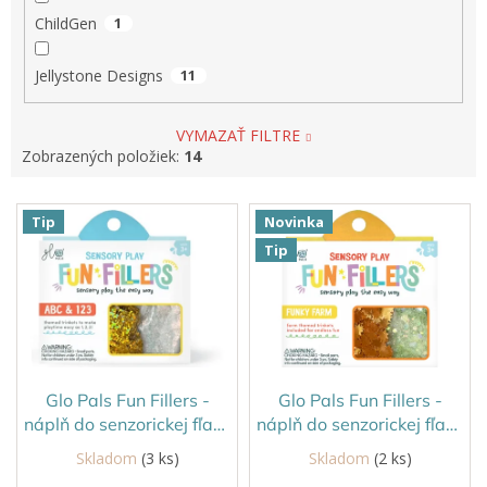
ChildGen
1
Jellystone Designs
11
VYMAZAŤ FILTRE
Zobrazených položiek:
14
V
Tip
Novinka
ý
Tip
p
i
s
p
r
o
d
Glo Pals Fun Fillers -
Glo Pals Fun Fillers -
u
náplň do senzorickej fľaše
náplň do senzorickej fľaše
k
ABC
Farma
Skladom
(3 ks)
Skladom
(2 ks)
t