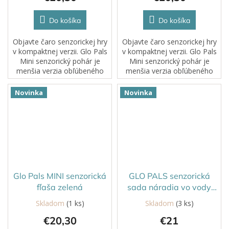
Do košíka
Do košíka
Objavte čaro senzorickej hry
Objavte čaro senzorickej hry
v kompaktnej verzii. Glo Pals
v kompaktnej verzii. Glo Pals
Mini senzorický pohár je
Mini senzorický pohár je
menšia verzia obľúbeného
menšia verzia obľúbeného
svietiaceho pohára,
svietiaceho pohára,
navrhnutá špeciálne pre malé
navrhnutá špeciálne pre malé
Novinka
Novinka
detské ruky a hranie
detské ruky a hranie
kdekoľvek – doma,...
kdekoľvek – doma,...
Glo Pals MINI senzorická
GLO PALS senzorická
fľaša zelená
sada náradia vo vody
5v1
Skladom
(1 ks)
Skladom
(3 ks)
Priemerné
hodnotenie
€20,30
€21
produktu