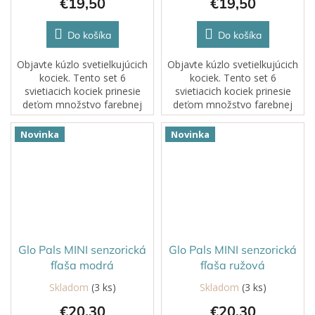
€19,50
€19,50
Do košíka
Do košíka
Objavte kúzlo svetielkujúcich
Objavte kúzlo svetielkujúcich
kociek. Tento set 6
kociek. Tento set 6
svietiacich kociek prinesie
svietiacich kociek prinesie
deťom množstvo farebnej
deťom množstvo farebnej
zábavy a povzbudí ich
zábavy a povzbudí ich
predstavivosť. Každá kocka
predstavivosť. Každá kocka
Novinka
Novinka
zobrazuje inú rozprávkovú...
zobrazuje veselý ZOO motív
a po kontakte...
Glo Pals MINI senzorická
Glo Pals MINI senzorická
fľaša modrá
fľaša ružová
Skladom
(3 ks)
Skladom
(3 ks)
€20,30
€20,30