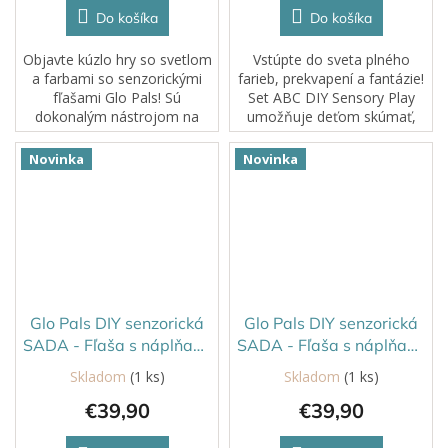
Do košíka
Do košíka
Objavte kúzlo hry so svetlom
Vstúpte do sveta plného
a farbami so senzorickými
farieb, prekvapení a fantázie!
fľašami Glo Pals! Sú
Set ABC DIY Sensory Play
dokonalým nástrojom na
umožňuje deťom skúmať,
rozvoj detskej tvorivosti a
miešať, tvoriť a vytvárať
predstavivosti a zároveň
vlastné príbehy pomocou
Novinka
Novinka
poskytujú zábavu a relaxáciu.
senzorických materiálov.
Stačí trocha...
Glo Pals DIY senzorická
Glo Pals DIY senzorická
SADA - Fľaša s náplňami
SADA - Fľaša s náplňami
a samolepkami Snehová
a samolepkami ZOO
Skladom
(1 ks)
Skladom
(1 ks)
Guľa
€39,90
€39,90