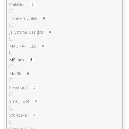
ChildGen
0
Inspire my play
0
Jellystone Designs
0
MAGNA-TILES
0
MELIAN
5
Muffik
0
Sensobox
0
Small Foot
0
Stonožka
0
Svojtka & Co.
0