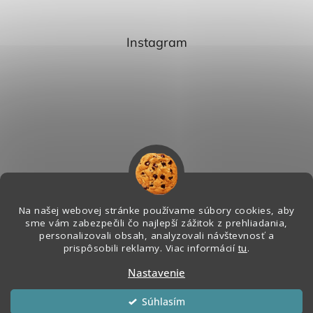
Instagram
Na našej webovej stránke používame súbory cookies, aby
sme vám zabezpečili čo najlepší zážitok z prehliadania,
personalizovali obsah, analyzovali návštevnosť a
Sledovať na Instagrame
prispôsobili reklamy. Viac informácií
tu
.
Nastavenie
Vytvoril Shoptet
&
Súhlasím