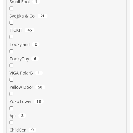
Small Foot
1
Svojtka & Co.
21
TICKIT
46
Tookyland
2
TookyToy
6
VIGA PolarB
1
Yellow Door
50
YokoTower
18
Apli
2
ChildGen
9