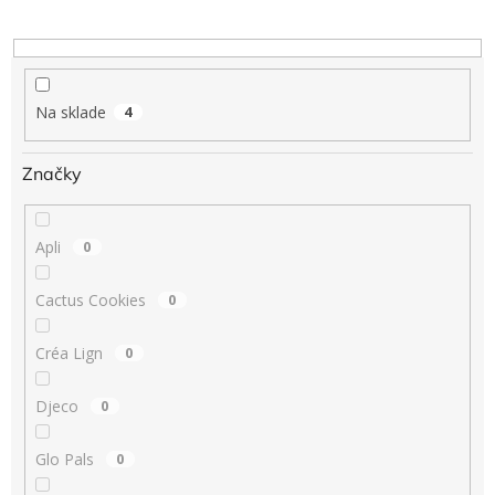
u
Hračky
k
podľa
t
veku
o
v
Na sklade
4
Hračky
podľa
príležitosti
Značky
Značky
Apli
0
Senzorický
raj
Cactus Cookies
0
Prihlásenie
Créa Lign
0
Djeco
0
Glo Pals
0