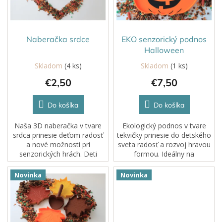
p
r
o
d
Naberačka srdce
EKO senzorický podnos
u
Halloween
k
Skladom
(4 ks)
Skladom
(1 ks)
t
€2,50
€7,50
o
v
Do košíka
Do košíka
Naša 3D naberačka v tvare
Ekologický podnos v tvare
srdca prinesie deťom radosť
tekvičky prinesie do detského
a nové možnosti pri
sveta radosť a rozvoj hravou
senzorických hrách. Deti
formou. Ideálny na
môžu naberať ryžu, fazuľky,
zmysluplnú hru so sypkými
šošovicu, cestoviny alebo iné
materiálmi, modelovacou
Novinka
Novinka
sypké materiály a hravou
hmotou, kinetickým pieskom
formou tak...
či...