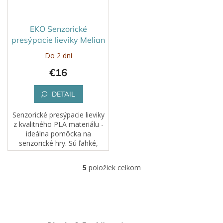
EKO Senzorické
presýpacie lieviky Melian
Do 2 dní
€16
DETAIL
Senzorické presýpacie lieviky
z kvalitného PLA materiálu -
ideálna pomôcka na
senzorické hry. Sú ľahké,
odolné a ich jednoduchý
dizajn sa hodí do každej
5
položiek celkom
O
herničky či detského kútika.
v
l
á
d
a