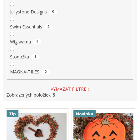
Jellystone Designs
9
Swim Essentials
2
Wigiwama
1
Stonožka
1
MAGNA-TILES
2
VYMAZAŤ FILTRE
Zobrazených položiek:
5
V
Tip
Novinka
ý
p
i
s