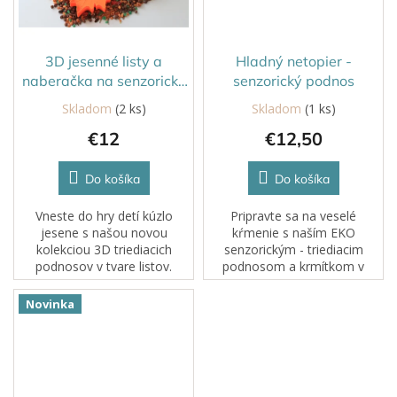
3D jesenné listy a
Hladný netopier -
naberačka na senzorické
senzorický podnos
hry
Skladom
(2 ks)
Skladom
(1 ks)
€12
€12,50
Do košíka
Do košíka
Vneste do hry detí kúzlo
Pripravte sa na veselé
jesene s našou novou
kŕmenie s naším EKO
kolekciou 3D triediacich
senzorickým - triediacim
podnosov v tvare listov.
podnosom a krmítkom v
Vhodné na triedenie, sypké
jednom. Deti budú netopiera
hry, senzorické aktivity či
kŕmiť muchami, ktoré sú
Novinka
potion play.
súčasťou balenia.