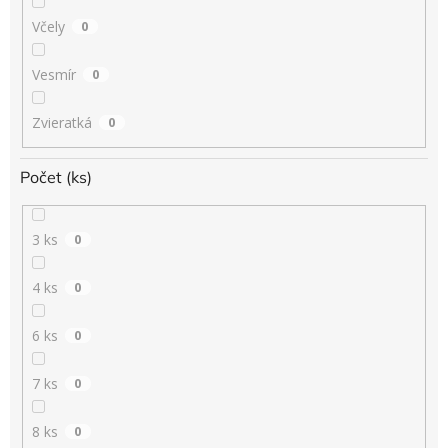
Včely
0
Vesmír
0
Zvieratká
0
Počet (ks)
3 ks
0
4 ks
0
6 ks
0
7 ks
0
8 ks
0