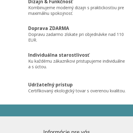
Dizajn & Funkčnosť
c
Kombinujeme moderný dizajn s praktickosťou pre
i
maximálnu spokojnosť.
e
p
r
Doprava ZDARMA
v
Dopravu zadarmo získate pri objednávke nad 110
k
EUR.
y
v
ý
Individuálna starostlivosť
p
Ku každému zákazníkovi pristupujeme individuálne
i
a s úctou.
s
u
Udržateľný prístup
Certifikovaný ekologický tovar s overenou kvalitou.
Z
á
p
ä
Informácie pre vás