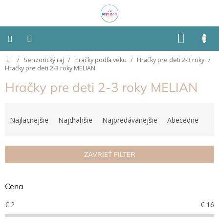
Prejsť
na
obsah
NÁKU
KOŠÍK
Domov
/
Senzorický raj
/
Hračky podľa veku
/
Hračky pre deti 2-3 roky
/
Montessori
Hračky pre deti 2-3 roky MELIAN
Hračky pre deti 2-3 roky MELIAN
Detská
izba
R
a
Najlacnejšie
Najdrahšie
Najpredávanejšie
Abecedne
Senzorické
pomôcky
d
e
n
Hračky
ZAVRIEŤ FILTER
i
podľa
typu
e
p
Cena
r
Hračky
podľa
o
€
2
€
16
vlastností
d