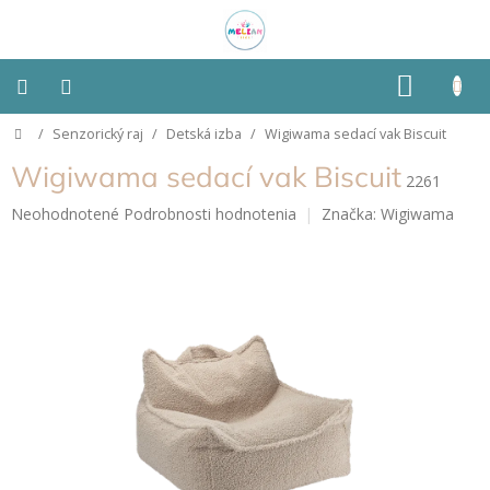
Prejsť
na
obsah
NÁKU
KOŠÍK
Domov
/
Senzorický raj
/
Detská izba
/
Wigiwama sedací vak Biscuit
Montessori
Wigiwama sedací vak Biscuit
2261
Detská
izba
Priemerné
Neohodnotené
Podrobnosti hodnotenia
Značka:
Wigiwama
hodnotenie
produktu
Senzorické
je
pomôcky
0,0
z
5
Hračky
hviezdičiek.
podľa
typu
Hračky
podľa
vlastností