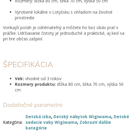
Rozmery: dĺžka 80 cm, šírka 70 cm, výška 50 cm
Vyrobené lokálne v Lotyšsku s ohľadom na životné
prostredie
Vonkajší poťah je odnímateľný a môžete ho bez obáv prať v
práčke. Udržiavanie čistoty je jednoduché a praktické, aj keď sa
pri hre občas zašpiní.
ŠPECIFIKÁCIA
Vek:
vhodné od 3 rokov
Rozmery produktu:
dĺžka 80 cm, šírka 70 cm, výška 50
cm
Dodatočné parametre
Detská izba
,
Detský nábytok Wigiwama
,
Detské
Kategória
:
sedacie vaky Wigiwama
,
Zobraziť ďalšie
kategórie