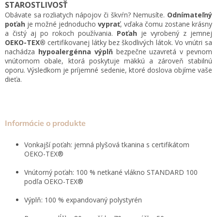
STAROSTLIVOSŤ
Obávate sa rozliatych nápojov či škvŕn? Nemusíte.
Odnímateľný
poťah
je možné jednoducho
vyprať
, vďaka čomu zostane krásny
a čistý aj po rokoch používania.
Poťah
je vyrobený z jemnej
OEKO-TEX®
certifikovanej látky bez škodlivých látok. Vo vnútri sa
nachádza
hypoalergénna výplň
bezpečne uzavretá v pevnom
vnútornom obale, ktorá poskytuje mäkkú a zároveň stabilnú
oporu. Výsledkom je príjemné sedenie, ktoré doslova objíme vaše
dieťa.
Informácie o produkte
Vonkajší poťah: jemná plyšová tkanina s certifikátom
OEKO-TEX®
Vnútorný poťah: 100 % netkané vlákno STANDARD 100
podľa OEKO-TEX®
Výplň: 100 % expandovaný polystyrén