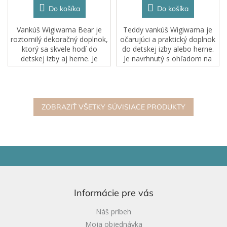
Do košíka
Do košíka
Vankúš Wigiwama Bear je
Teddy vankúš Wigiwama je
roztomilý dekoračný doplnok,
očarujúci a praktický doplnok
ktorý sa skvele hodí do
do detskej izby alebo herne.
detskej izby aj herne. Je
Je navrhnutý s ohľadom na
navrhnutý s ohľadom na deti
deti a vďaka roztomilým
a vďaka mäkkému
medvedím uškám a
spracovaniu a rozkošným
mäkkému prevedeniu slúži
medvedím uškám je ideálny...
ako útulný vankúšik...
ZOBRAZIŤ VŠETKY SÚVISIACE PRODUKTY
Z
á
p
ä
Informácie pre vás
t
i
Náš príbeh
e
Moja objednávka