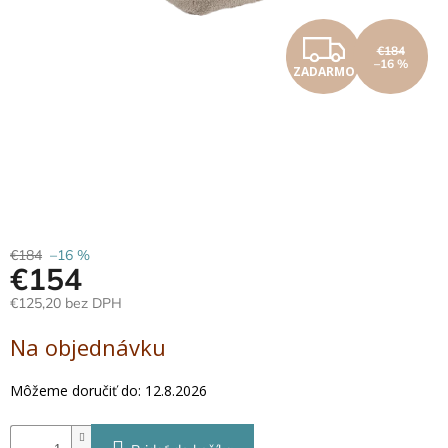
Hračky
ZAD
podľa
€184
veku
–16 %
ZADARMO
Hračky
podľa
príležitosti
Značky
Senzorický
raj
€184
–16 %
€154
Prihlásenie
€125,20 bez DPH
Jednotková
Na objednávku
cena:
Môžeme doručiť do:
12.8.2026