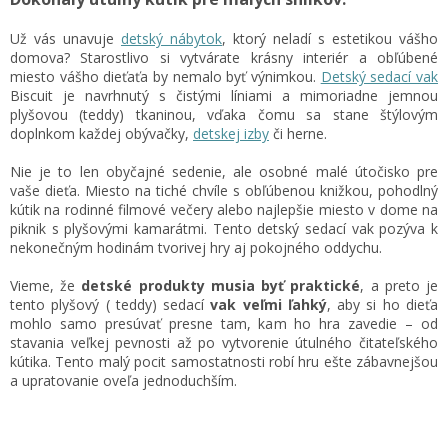
Už vás unavuje
detský nábytok
, ktorý neladí s estetikou vášho
domova? Starostlivo si vytvárate krásny interiér a obľúbené
miesto vášho dieťaťa by nemalo byť výnimkou.
Detský sedací vak
Biscuit je navrhnutý s čistými líniami a mimoriadne jemnou
plyšovou (teddy) tkaninou, vďaka čomu sa stane štýlovým
doplnkom každej obývačky,
detskej izby
či herne.
Nie je to len obyčajné sedenie, ale osobné malé útočisko pre
vaše dieťa. Miesto na tiché chvíle s obľúbenou knižkou, pohodlný
kútik na rodinné filmové večery alebo najlepšie miesto v dome na
piknik s plyšovými kamarátmi. Tento detský sedací vak pozýva k
nekonečným hodinám tvorivej hry aj pokojného oddychu.
Vieme, že
detské produkty musia byť praktické
, a preto je
tento plyšový ( teddy) sedací
vak veľmi ľahký
, aby si ho dieťa
mohlo samo presúvať presne tam, kam ho hra zavedie – od
stavania veľkej pevnosti až po vytvorenie útulného čitateľského
kútika. Tento malý pocit samostatnosti robí hru ešte zábavnejšou
a upratovanie oveľa jednoduchším.