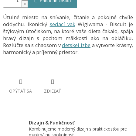
Pridať do košíka
Útulné miesto na snívanie, čítanie a pokojné chvíle
oddychu. Ikonický
sedací vak
Wigiwama - Biscuit je
štýlovým útočiskom, na ktoré vaše dieťa čakalo, spája
hravý dizajn s pocitom mäkkosti ako na obláčiku.
Rozlúčte sa s chaosom v
detskej izbe
a vytvorte krásny,
harmonický a príjemný priestor.
OPÝTAŤ SA
ZDIEĽAŤ
Dizajn & Funkčnosť
Kombinujeme moderný dizajn s praktickosťou pre
maximálnu spokojnosť.