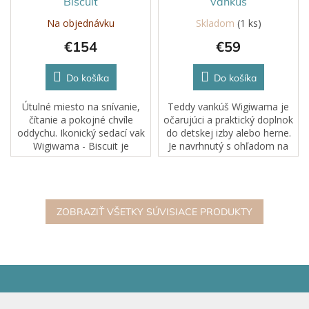
Biscuit
vankúš
Na objednávku
Skladom
(1 ks)
€154
€59
Do košíka
Do košíka
Útulné miesto na snívanie,
Teddy vankúš Wigiwama je
čítanie a pokojné chvíle
očarujúci a praktický doplnok
oddychu. Ikonický sedací vak
do detskej izby alebo herne.
Wigiwama - Biscuit je
Je navrhnutý s ohľadom na
štýlovým útočiskom, na ktoré
deti a vďaka roztomilým
vaše dieťa čakalo, spája
medvedím uškám a
hravý dizajn s pocitom
mäkkému prevedeniu slúži
mäkkosti ako na...
ako útulný vankúšik...
ZOBRAZIŤ VŠETKY SÚVISIACE PRODUKTY
Z
á
p