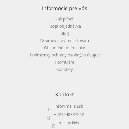
ä
Informácie pre vás
t
i
Náš príbeh
e
Moja objednávka
Blog
Doprava a vrátenie tovaru
Obchodné podmienky
Podmienky ochrany osobných údajov
Formuláre
Kontakty
Kontakt
info
@
melian.sk
+421948337562
melian.kids