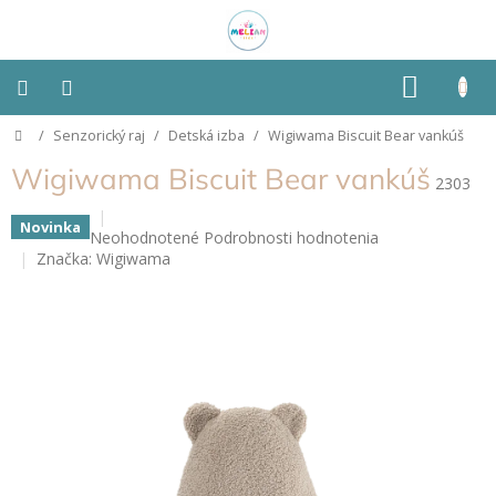
Prejsť
na
obsah
NÁKU
KOŠÍK
Domov
/
Senzorický raj
/
Detská izba
/
Wigiwama Biscuit Bear vankúš
Montessori
Wigiwama Biscuit Bear vankúš
2303
Detská
izba
Novinka
Priemerné
Neohodnotené
Podrobnosti hodnotenia
hodnotenie
Značka:
Wigiwama
Senzorické
produktu
pomôcky
je
0,0
z
Hračky
5
podľa
typu
hviezdičiek.
Hračky
podľa
vlastností