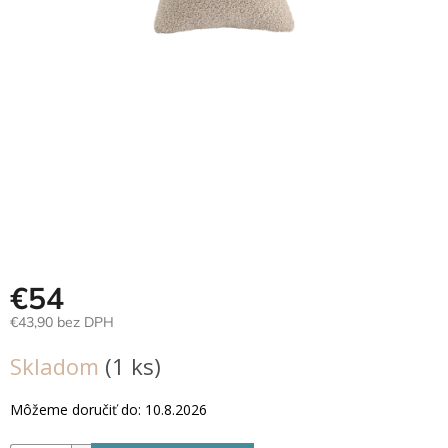
Hračky
podľa
veku
Hračky
podľa
príležitosti
Značky
Senzorický
raj
€54
Prihlásenie
€43,90 bez DPH
Jednotková
Skladom
(1 ks)
cena:
Môžeme doručiť do:
10.8.2026