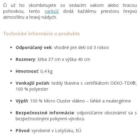
Či už ho skombinujete so sedacím vakom alebo hracou
pohovkou, tento
vankúš
dodá každému priestoru hrejivú
atmosféru a hravý nádych.
Technické informácie o produkte
Odporúčaný
vek
: vhodné pre deti od 3 rokov
Rozmery
: šírka 37 cm x výška 40 cm
Hmotnosť
: 0,4 kg
Vonkajší poťah
: teddy tkanina s certifikátom OEKO-TEX®,
100 % polyester
Výplň
: 100 % Micro Cluster vlákno – ľahké a nealergénne
Bezpečnostné informácie
: odporúčame oboznámiť sa s
bezpečnostnými pokynmi výrobcu
Pôvod
: vyrobené v Lotyšsku, EÚ