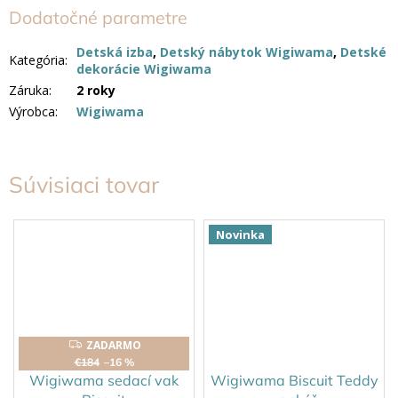
Dodatočné parametre
Detská izba
,
Detský nábytok Wigiwama
,
Detské
Kategória
:
dekorácie Wigiwama
Záruka
:
2 roky
Výrobca
:
Wigiwama
Súvisiaci tovar
Novinka
ZADARMO
ZADARMO
€184
–16 %
Wigiwama sedací vak
Wigiwama Biscuit Teddy