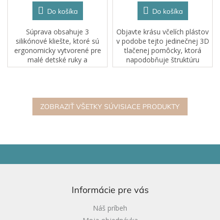
Do košíka
Do košíka
Súprava obsahuje 3
Objavte krásu včelích plástov
silikónové kliešte, ktoré sú
v podobe tejto jedinečnej 3D
ergonomicky vytvorené pre
tlačenej pomôcky, ktorá
malé detské ruky a
napodobňuje štruktúru
jednoduché použitie. Rozvíja
pravých medových plástov,
jemné motorické zručnosti,
čím podporuje zmyslové
silu rúk a koncentráciu. Sú...
vnímanie, jemnú motoriku a
kreativitu detí....
ZOBRAZIŤ VŠETKY SÚVISIACE PRODUKTY
Z
á
p
ä
Informácie pre vás
t
i
Náš príbeh
e