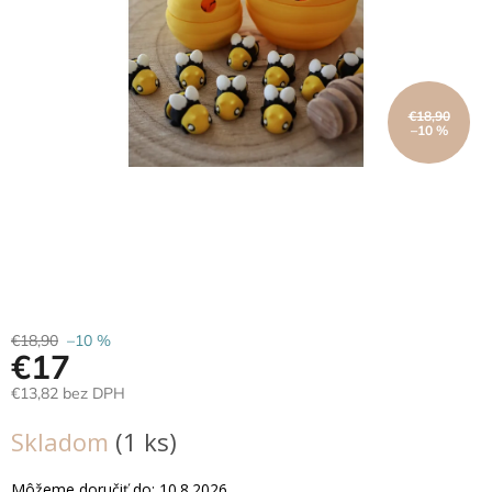
Hračky
podľa
veku
€18,90
Hračky
–10 %
podľa
príležitosti
Značky
Senzorický
raj
Prihlásenie
€18,90
–10 %
€17
€13,82 bez DPH
Jednotková
Skladom
(1 ks)
cena:
Môžeme doručiť do:
10.8.2026