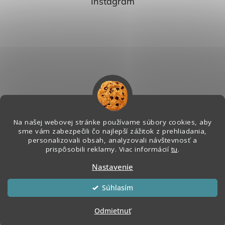
Instagram
Na našej webovej stránke používame súbory cookies, aby
sme vám zabezpečili čo najlepší zážitok z prehliadania,
personalizovali obsah, analyzovali návštevnosť a
Sledovať na Instagrame
prispôsobili reklamy. Viac informácií
tu
.
Nastavenie
Vytvoril Shoptet
&
Súhlasím
Copyright 2026
Melian - Senzorický Raj
. Všetky práva vyhradené.
Odmietnuť