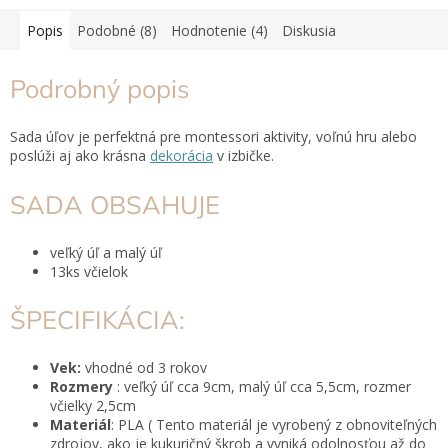
Popis
Podobné (8)
Hodnotenie (4)
Diskusia
Podrobný popis
Sada úľov je perfektná pre montessori aktivity, voľnú hru alebo
poslúži aj ako krásna
dekorácia
v izbičke.
SADA OBSAHUJE
veľký úľ a malý úľ
13ks včielok
ŠPECIFIKÁCIA:
Vek:
vhodné od 3 rokov
Rozmery
: veľký úľ cca 9cm, malý úľ cca 5,5cm, rozmer
včielky 2,5cm
Materiál
: PLA
( Tento materiál je vyrobený z obnoviteľných
zdrojov, ako je kukuričný škrob a vyniká odolnosťou až do