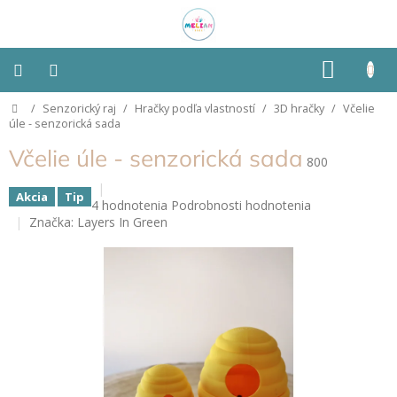
Prejsť
na
obsah
NÁKU
KOŠÍK
Domov
/
Senzorický raj
/
Hračky podľa vlastností
/
3D hračky
/
Včelie
Montessori
úle - senzorická sada
Včelie úle - senzorická sada
Detská
800
izba
Akcia
Tip
Priemerné
4 hodnotenia
Podrobnosti hodnotenia
Senzorické
hodnotenie
Značka:
Layers In Green
pomôcky
produktu
je
4,5
Hračky
z
podľa
typu
5
hviezdičiek.
Hračky
podľa
vlastností