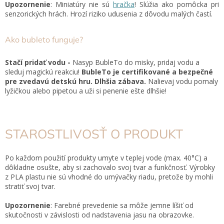
Upozornenie
: Miniatúry nie sú
hračka
! Slúžia ako pomôcka pri
senzorických hrách. Hrozí riziko udusenia z dôvodu malých častí.
Ako bubleto funguje?
Stačí pridať vodu -
Nasyp BubleTo do misky, pridaj vodu a
sleduj magickú reakciu!
BubleTo je certifikované a bezpečné
pre zvedavú detskú hru.
Dlhšia zábava.
Nalievaj vodu pomaly
lyžičkou alebo pipetou a uži si penenie ešte dlhšie!
STAROSTLIVOSŤ O PRODUKT
Po každom použití produkty umyte v teplej vode (max. 40
°C) a
dôkladne osušte, aby si zachovalo svoj tvar a funkčnosť. Výrobky
z PLA plastu nie sú vhodné do umývačky riadu, pretože by mohli
stratiť svoj tvar.
Upozornenie
: Farebné prevedenie sa môže jemne líšiť od
skutočnosti v závislosti od nadstavenia jasu na obrazovke.