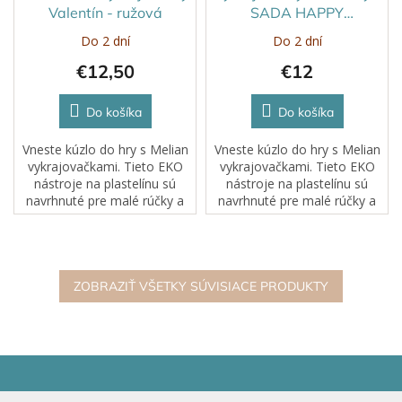
Valentín - ružová
SADA HAPPY
VALENTINES
Do 2 dní
Do 2 dní
€12,50
€12
Do košíka
Do košíka
Vneste kúzlo do hry s Melian
Vneste kúzlo do hry s Melian
vykrajovačkami. Tieto EKO
vykrajovačkami. Tieto EKO
nástroje na plastelínu sú
nástroje na plastelínu sú
navrhnuté pre malé rúčky a
navrhnuté pre malé rúčky a
veľkú fantáziu. Každé
veľkú fantáziu. Každé
stlačenie, rolovanie či
stlačenie, rolovanie či
odtlačok sa mení na
odtlačok sa mení na
dobrodružstvo....
dobrodružstvo....
ZOBRAZIŤ VŠETKY SÚVISIACE PRODUKTY
Z
á