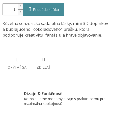
Pridať do košíka
Kúzelná senzorická sada plná lásky, mini 3D doplnkov
a bublajúceho "čokoládového" prášku, ktorá
podporuje kreativitu, fantáziu a hravé objavovanie.
OPÝTAŤ SA
ZDIEĽAŤ
Dizajn & Funkčnosť
Kombinujeme moderný dizajn s praktickosťou pre
maximálnu spokojnosť.