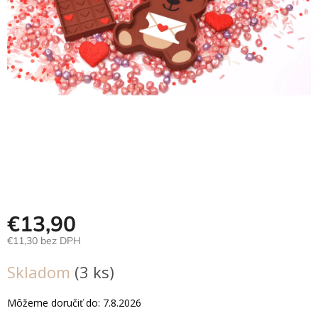
Hračky
podľa
veku
Hračky
podľa
príležitosti
Značky
Senzorický
raj
Prihlásenie
€13,90
€11,30 bez DPH
Jednotková
Skladom
(3 ks)
cena:
Môžeme doručiť do:
7.8.2026