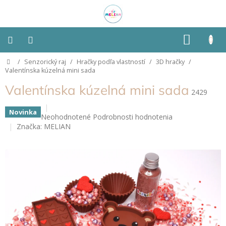
Prejsť
na
obsah
NÁKU
KOŠÍK
Domov
/
Senzorický raj
/
Hračky podľa vlastností
/
3D hračky
/
Montessori
Valentínska kúzelná mini sada
Valentínska kúzelná mini sada
Detská
2429
izba
Novinka
Priemerné
Neohodnotené
Podrobnosti hodnotenia
Senzorické
hodnotenie
Značka:
MELIAN
pomôcky
produktu
je
0,0
Hračky
z
podľa
typu
5
hviezdičiek.
Hračky
podľa
vlastností