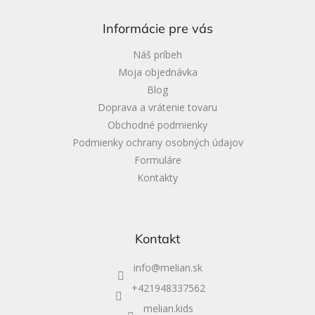
p
ä
Informácie pre vás
t
i
Náš príbeh
e
Moja objednávka
Blog
Doprava a vrátenie tovaru
Obchodné podmienky
Podmienky ochrany osobných údajov
Formuláre
Kontakty
Kontakt
info
@
melian.sk
+421948337562
melian.kids