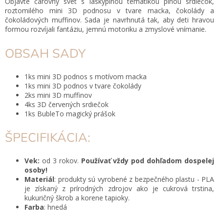
Objavte čarovný svet s láskyplnou tematikou plnou srdiečok,
roztomilého mini 3D podnosu v tvare macka, čokolády a
čokoládových muffinov. Sada je navrhnutá tak, aby deti hravou
formou rozvíjali fantáziu, jemnú motoriku a zmyslové vnímanie.
OBSAH SADY
1ks mini 3D podnos s motívom macka
1ks mini 3D podnos v tvare čokolády
2ks mini 3D muffinov
4ks 3D červených srdiečok
1ks BubleTo magický prášok
ŠPECIFIKÁCIA:
Vek:
od 3 rokov.
Používať vždy pod dohľadom dospelej
osoby!
Materiál
: produkty sú
vyrobené z bezpečného plastu - PLA
je získaný z prírodných zdrojov ako je cukrová trstina,
kukuričný škrob a korene tapioky.
Farba
: hnedá