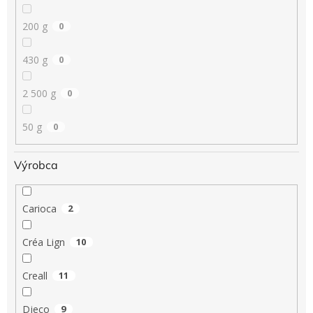
200 g
0
430 g
0
2 500 g
0
50 g
0
Výrobca
Carioca
2
Créa Lign
10
Creall
11
Djeco
9