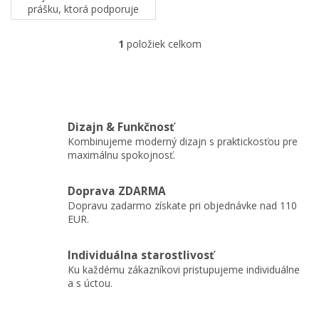
prášku, ktorá podporuje
kreativitu, fantáziu a hravé
objavovanie.
1
položiek celkom
O
v
l
á
d
a
Dizajn & Funkčnosť
c
Kombinujeme moderný dizajn s praktickosťou pre
i
maximálnu spokojnosť.
e
p
r
Doprava ZDARMA
v
Dopravu zadarmo získate pri objednávke nad 110
k
EUR.
y
v
ý
Individuálna starostlivosť
p
Ku každému zákazníkovi pristupujeme individuálne
i
a s úctou.
s
u