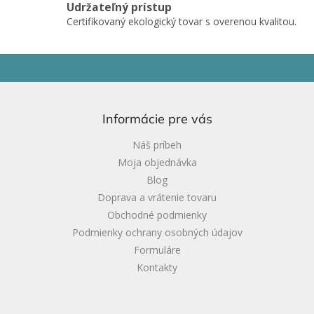
Udržateľný prístup
Certifikovaný ekologický tovar s overenou kvalitou.
Z
á
p
ä
Informácie pre vás
t
i
Náš príbeh
e
Moja objednávka
Blog
Doprava a vrátenie tovaru
Obchodné podmienky
Podmienky ochrany osobných údajov
Formuláre
Kontakty