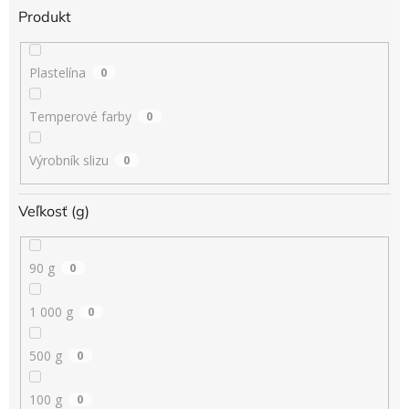
Produkt
Plastelína
0
Temperové farby
0
Výrobník slizu
0
Veľkosť (g)
90 g
0
1 000 g
0
500 g
0
100 g
0