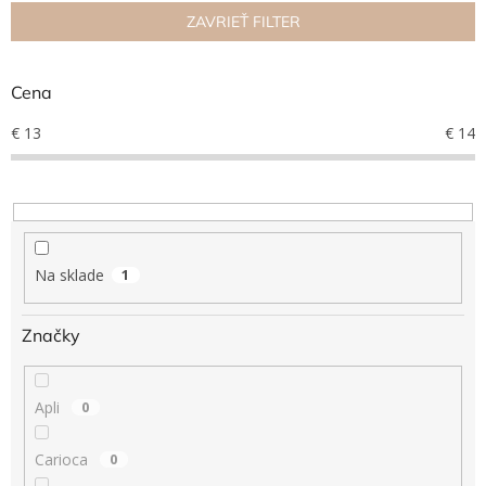
n
ZAVRIEŤ FILTER
Hračky
i
podľa
e
veku
p
Cena
r
Hračky
o
€
13
€
14
podľa
príležitosti
d
u
k
Značky
t
o
Senzorický
raj
v
Na sklade
1
Prihlásenie
Značky
Apli
0
Carioca
0