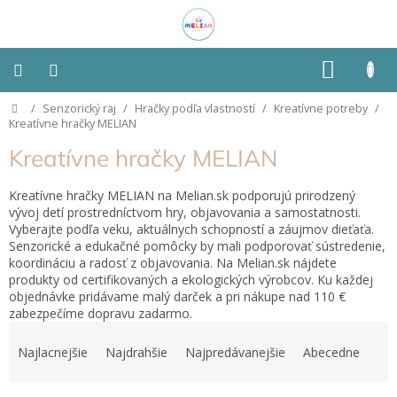
Prejsť
na
obsah
NÁKU
KOŠÍK
Domov
/
Senzorický raj
/
Hračky podľa vlastností
/
Kreatívne potreby
/
Montessori
Kreatívne hračky MELIAN
Kreatívne hračky MELIAN
Detská
izba
Kreatívne hračky MELIAN na Melian.sk podporujú prirodzený
vývoj detí prostredníctvom hry, objavovania a samostatnosti.
Senzorické
Vyberajte podľa veku, aktuálnych schopností a záujmov dieťaťa.
pomôcky
Senzorické a edukačné pomôcky by mali podporovať sústredenie,
koordináciu a radosť z objavovania. Na Melian.sk nájdete
Hračky
produkty od certifikovaných a ekologických výrobcov. Ku každej
podľa
objednávke pridávame malý darček a pri nákupe nad 110 €
typu
zabezpečíme dopravu zadarmo.
R
a
Hračky
Najlacnejšie
Najdrahšie
Najpredávanejšie
Abecedne
podľa
d
vlastností
e