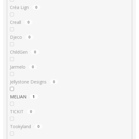
Créa Lign
0
Creall
0
Djeco
0
ChildGen
0
Jarmelo
0
Jellystone Designs
0
MELIAN
1
TICKIT
0
Tookyland
0