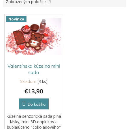
Zobrazených položiek:
1
V
Novinka
ý
p
i
s
p
r
o
d
Valentínska kúzelná mini
u
sada
k
Skladom
(3 ks)
t
€13,90
o
v
Do košíka
Kúzelná senzorická sada plná
lásky, mini 3D doplnkov a
bublajúceho "čokoládového"