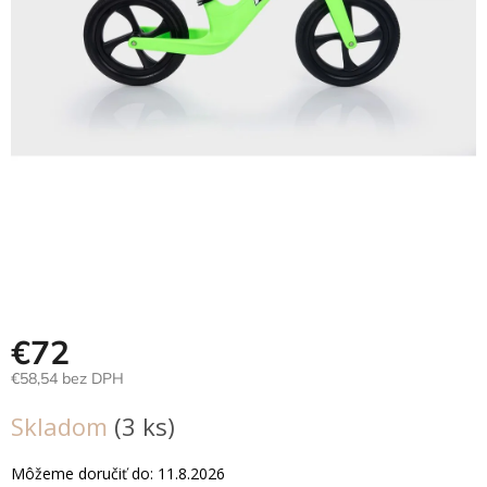
Hračky
podľa
veku
Hračky
podľa
príležitosti
Značky
Senzorický
raj
Prihlásenie
€72
€58,54 bez DPH
Jednotková
Skladom
(3 ks)
cena:
Môžeme doručiť do:
11.8.2026