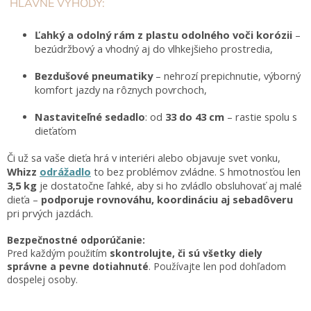
HLAVNÉ VÝHODY:
Ľahký a odolný rám z plastu odolného voči korózii
–
bezúdržbový a vhodný aj do vlhkejšieho prostredia,
Bezdušové pneumatiky
– nehrozí prepichnutie, výborný
komfort jazdy na rôznych povrchoch,
Nastaviteľné sedadlo
: od
33 do 43 cm
– rastie spolu s
dieťaťom
Či už sa vaše dieťa hrá v interiéri alebo objavuje svet vonku,
Whizz
odrážadlo
to bez problémov zvládne. S hmotnosťou len
3,5 kg
je dostatočne ľahké, aby si ho zvládlo obsluhovať aj malé
dieťa –
podporuje rovnováhu, koordináciu aj sebadôveru
pri prvých jazdách.
Bezpečnostné odporúčanie:
Pred každým použitím
skontrolujte, či sú všetky diely
správne a pevne dotiahnuté
. Používajte len pod dohľadom
dospelej osoby.