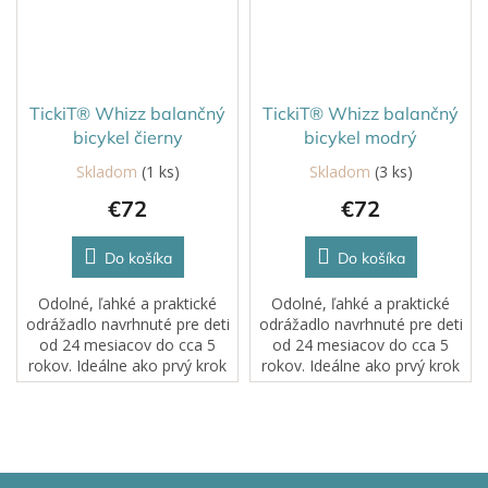
TickiT® Whizz balančný
TickiT® Whizz balančný
bicykel čierny
bicykel modrý
Skladom
(1 ks)
Skladom
(3 ks)
€72
€72
Do košíka
Do košíka
Odolné, ľahké a praktické
Odolné, ľahké a praktické
odrážadlo navrhnuté pre deti
odrážadlo navrhnuté pre deti
od 24 mesiacov do cca 5
od 24 mesiacov do cca 5
rokov. Ideálne ako prvý krok
rokov. Ideálne ako prvý krok
pred klasickým bicyklom –
pred klasickým bicyklom –
pomáha rozvíjať rovnováhu,
pomáha rozvíjať rovnováhu,
koordináciu a sebavedomie
koordináciu a sebavedomie
pri jazde.
pri jazde.
Z