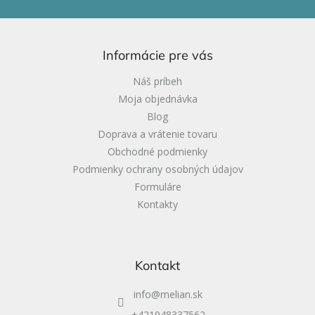
á
p
ä
Informácie pre vás
t
i
Náš príbeh
e
Moja objednávka
Blog
Doprava a vrátenie tovaru
Obchodné podmienky
Podmienky ochrany osobných údajov
Formuláre
Kontakty
Kontakt
info
@
melian.sk
+421948337562