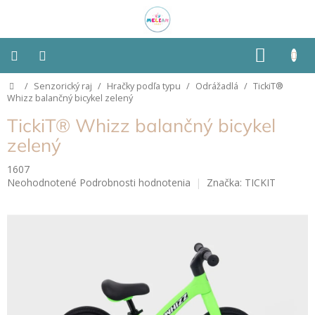
Prejsť
na
obsah
NÁKU
KOŠÍK
Domov
/
Senzorický raj
/
Hračky podľa typu
/
Odrážadlá
/
TickiT®
Montessori
Whizz balančný bicykel zelený
TickiT® Whizz balančný bicykel
Detská
izba
zelený
1607
Senzorické
Priemerné
Neohodnotené
Podrobnosti hodnotenia
Značka:
TICKIT
pomôcky
hodnotenie
produktu
Hračky
je
podľa
0,0
typu
z
5
hviezdičiek.
Hračky
podľa
vlastností