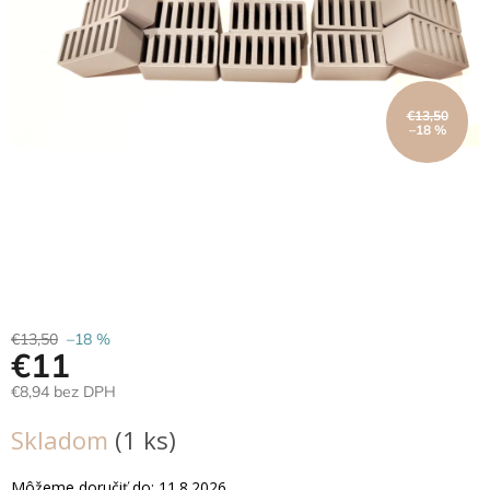
Hračky
podľa
veku
€13,50
Hračky
–18 %
podľa
príležitosti
Značky
Senzorický
raj
Prihlásenie
€13,50
–18 %
€11
€8,94 bez DPH
Jednotková
Skladom
(1 ks)
cena:
Môžeme doručiť do:
11.8.2026