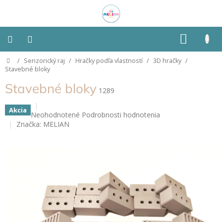
Prejsť
na
obsah
NÁKU
KOŠÍK
Domov
/
Senzorický raj
/
Hračky podľa vlastností
/
3D hračky
/
Montessori
Stavebné bloky
Stavebné bloky
Detská
1289
izba
Akcia
Priemerné
Neohodnotené
Podrobnosti hodnotenia
Senzorické
hodnotenie
Značka:
MELIAN
pomôcky
produktu
je
0,0
Hračky
z
podľa
typu
5
hviezdičiek.
Hračky
podľa
vlastností