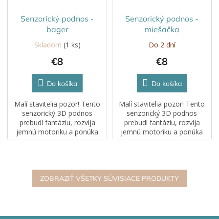
Senzorický podnos -
Senzorický podnos -
bager
miešačka
Skladom
(1 ks)
Do 2 dní
€8
€8
Do košíka
Do košíka
Malí stavitelia pozor! Tento
Malí stavitelia pozor! Tento
senzorický 3D podnos
senzorický 3D podnos
prebudí fantáziu, rozvíja
prebudí fantáziu, rozvíja
jemnú motoriku a ponúka
jemnú motoriku a ponúka
hodiny tvorivej hry. Je ideálny
hodiny tvorivej hry. Je ideálny
na uskladnenie pokladov, na
na uskladnenie pokladov, na
hru s plastelínou, kinetickým...
hru s plastelínou, kinetickým...
ZOBRAZIŤ VŠETKY SÚVISIACE PRODUKTY