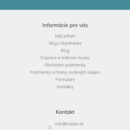
Z
á
p
ä
Informácie pre vás
t
i
Náš príbeh
e
Moja objednávka
Blog
Doprava a vrátenie tovaru
Obchodné podmienky
Podmienky ochrany osobných údajov
Formuláre
Kontakty
Kontakt
info
@
melian.sk