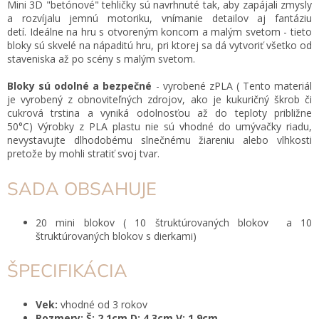
Mini 3D "betónové" tehličky sú navrhnuté tak, aby zapájali zmysly
a rozvíjalu jemnú motoriku, vnímanie detailov aj fantáziu
detí. Ideálne na hru s otvoreným koncom a malým svetom - tieto
bloky sú skvelé na nápaditú hru, pri ktorej sa dá vytvoriť všetko od
staveniska až po scény s malým svetom.
Bloky sú odolné a bezpečné
- vyrobené z
PLA
( Tento materiál
je vyrobený z obnoviteľných zdrojov, ako je kukuričný škrob či
cukrová trstina a vyniká odolnosťou až do teploty približne
50
°C) Výrobky z PLA plastu nie sú vhodné do umývačky riadu,
nevystavujte dlhodobému slnečnému žiareniu alebo vlhkosti
pretože by mohli stratiť svoj tvar.
SADA OBSAHUJE
20 mini blokov ( 10 štruktúrovaných blokov a 10
štruktúrovaných blokov s dierkami)
ŠPECIFIKÁCIA
Vek:
vhodné od 3 rokov
Rozmery: Š: 2,1cm D: 4,3cm V: 1,9cm