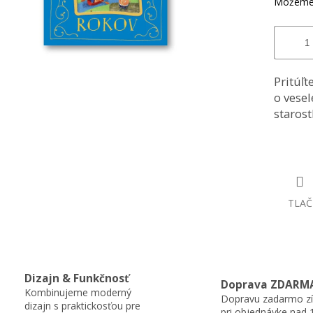
Môžeme 
Pritúľt
o vesel
starost
TLAČ
Dizajn & Funkčnosť
Doprava ZDARM
Kombinujeme moderný
Dopravu zadarmo zí
dizajn s praktickosťou pre
pri objednávke nad 