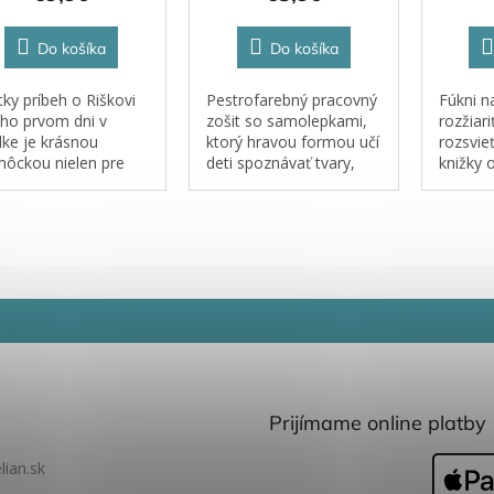
Do košíka
Do košíka
tky príbeh o Riškovi
Pestrofarebný pracovný
Fúkni n
eho prvom dni v
zošit so samolepkami,
rozžiari
lke je krásnou
ktorý hravou formou učí
rozsvieť
ôckou nielen pre
deti spoznávať tvary,
knižky 
, ale aj pre ich
farby a ich vzájomné
lese, k
čov. Kniha citlivo
rozdiely.
rady, v 
suje, čo dieťa čaká
medzi p
 nástupe do škôlky, a
oveň ponúka
tické...
Prijímame online platby
lian.sk