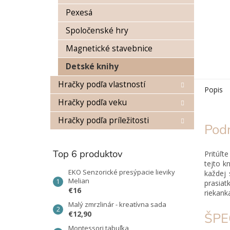
Pexesá
Spoločenské hry
Magnetické stavebnice
Detské knihy
Hračky podľa vlastností
Popis
Hračky podľa veku
Hračky podľa príležitosti
Pod
Top 6 produktov
Pritúľt
tejto k
EKO Senzorické presýpacie lieviky
každej 
Melian
prasia
€16
riekank
Malý zmrzlinár - kreatívna sada
€12,90
ŠPE
Montessori tabuľka