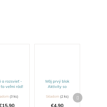
i a rozsvieť -
Môj prvý blok
ťa veľmi rád!
Aktivity so
zvieratami
Ďalší
ladom
(3 ks)
Skladom
(2 ks)
produkt
€15,90
€4,90