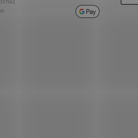
337562
ids