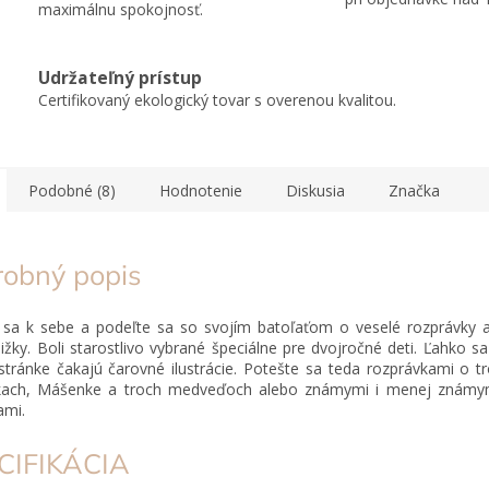
maximálnu spokojnosť.
Udržateľný prístup
Certifikovaný ekologický tovar s overenou kvalitou.
Podobné (8)
Hodnotenie
Diskusia
Značka
robný popis
e sa k sebe a podeľte sa so svojím batoľaťom o veselé rozprávky a
nižky. Boli starostlivo vybrané špeciálne pre dvojročné deti. Ľahko sa
stránke čakajú čarovné ilustrácie. Potešte sa teda rozprávkami o t
tkach, Mášenke a troch medveďoch alebo známymi i menej známym
ami.
CIFIKÁCIA