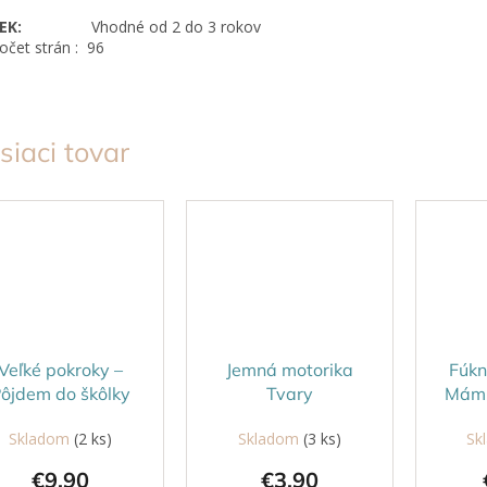
VEK:
Vhodné od 2 do 3 rokov
očet strán : 96
siaci tovar
Veľké pokroky –
Jemná motorika
Fúkn
ôjdem do škôlky
Tvary
Mám 
Skladom
(2 ks)
Skladom
(3 ks)
Sk
€9,90
€3,90