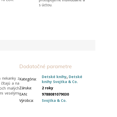
s úctou.
Dodatočné parametre
Detské knihy
,
Detské
 riekanky z
Kategória
:
knihy Svojtka & Co.
 čítajú a na
Záruka
:
2 roky
roch malých
i veselými
EAN
:
9788081079030
Výrobca
:
Svojtka & Co.