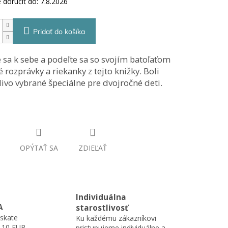
doručiť do:
7.8.2026
Pridať do košíka
e sa k sebe a podeľte sa so svojím batoľaťom
é rozprávky a riekanky z tejto knižky. Boli
livo vybrané špeciálne pre dvojročné deti.
OPÝTAŤ SA
ZDIEĽAŤ
Individuálna
A
starostlivosť
skate
Ku každému zákazníkovi
110 EUR.
pristupujeme individuálne a