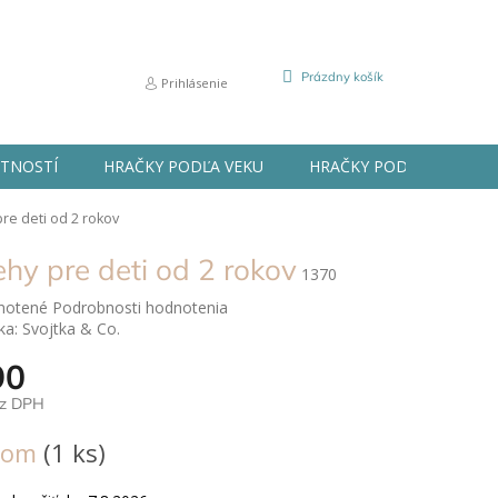
NÁKUPNÝ
Prázdny košík
Prihlásenie
KOŠÍK
STNOSTÍ
HRAČKY PODĽA VEKU
HRAČKY PODĽA PRÍLEŽIT
re deti od 2 rokov
ehy pre deti od 2 rokov
1370
né
notené
Podrobnosti hodnotenia
nie
ka:
Svojtka & Co.
u
90
ez DPH
ová
dom
(1 ks)
ek.