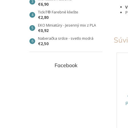
€6,90
TickiT® Farebné kliešte
P
€2,80
EKO Miniatúry - Jesenný mix z PLA
€0,92
Súvi
Naberačka srdce - svetlo modrá
€2,50
Facebook
P