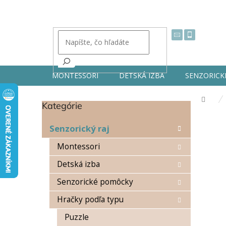
Prejsť
na
obsah
MONTESSORI
DETSKÁ IZBA
SENZORICK
Dom
Kategórie
Preskočiť
B
kategórie
o
Senzorický raj
č
n
Montessori
ý
Detská izba
p
a
Senzorické pomôcky
n
e
Hračky podľa typu
l
Puzzle