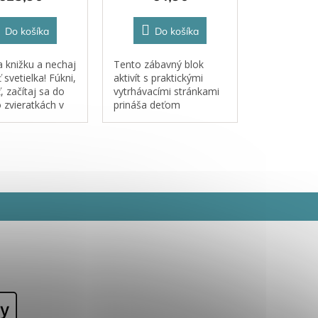
Do košíka
Do košíka
a knižku a nechaj
Tento zábavný blok
ť svetielka! Fúkni,
aktivít s praktickými
, začítaj sa do
vytrhávacími stránkami
o zvieratkách v
prináša deťom
toré sa majú
množstvo tvorivej
rodinách aj
zábavy a zároveň
riateľmi.
podporuje motoriku,
predstavivosť aj logické
uvažovanie.