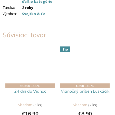
ďalšie kategórie
Záruka
:
2 roky
Výrobca
:
Svojtka & Co.
Súvisiaci tovar
Tip
€19,90
–15 %
€9,90
–10 %
24 dní do Vianoc
Vianočný príbeh Luskáčik
Skladom
(3 ks)
Skladom
(2 ks)
€16,90
€8,90