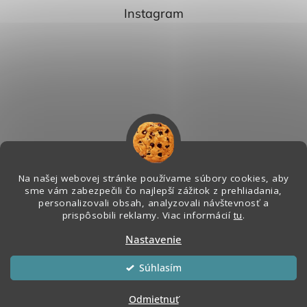
Instagram
Na našej webovej stránke používame súbory cookies, aby
sme vám zabezpečili čo najlepší zážitok z prehliadania,
personalizovali obsah, analyzovali návštevnosť a
Sledovať na Instagrame
prispôsobili reklamy. Viac informácií
tu
.
Nastavenie
Vytvoril Shoptet
&
Súhlasím
Copyright 2026
Melian - Senzorický Raj
. Všetky práva vyhradené.
Odmietnuť