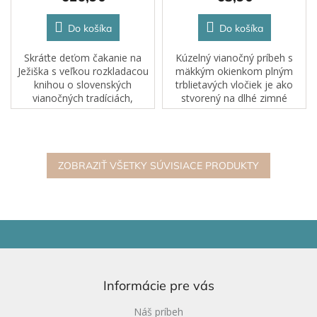
Do košíka
Do košíka
Skráťte deťom čakanie na
Kúzelný vianočný príbeh s
Ježiška s veľkou rozkladacou
mäkkým okienkom plným
knihou o slovenských
trblietavých vločiek je ako
vianočných tradíciách,
stvorený na dlhé zimné
zvykoch a kúzle adventu.
večery.
ZOBRAZIŤ VŠETKY SÚVISIACE PRODUKTY
Z
á
p
ä
Informácie pre vás
t
i
Náš príbeh