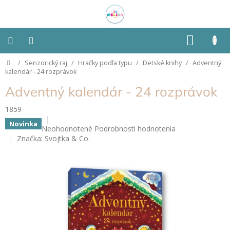
Prejsť
na
obsah
NÁKU
KOŠÍK
Domov
/
Senzorický raj
/
Hračky podľa typu
/
Detské knihy
/
Adventný
Montessori
kalendár - 24 rozprávok
Adventný kalendár - 24 rozprávok
Detská
izba
1859
Novinka
Senzorické
Priemerné
Neohodnotené
Podrobnosti hodnotenia
pomôcky
hodnotenie
Značka:
Svojtka & Co.
produktu
je
Hračky
0,0
podľa
typu
z
5
hviezdičiek.
Hračky
podľa
vlastností