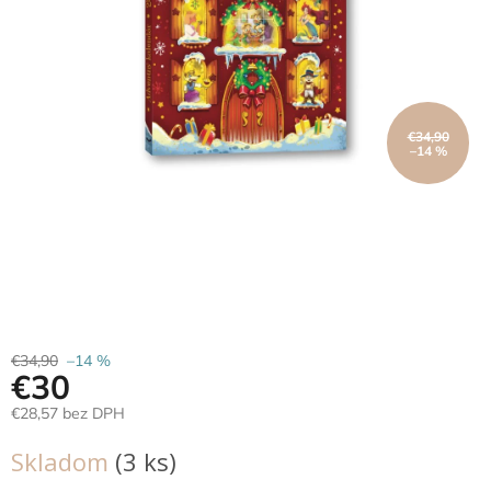
Hračky
podľa
veku
Hračky
podľa
€34,90
–14 %
príležitosti
Značky
Senzorický
raj
Prihlásenie
€34,90
–14 %
€30
€28,57 bez DPH
Jednotková
Skladom
(3 ks)
cena: