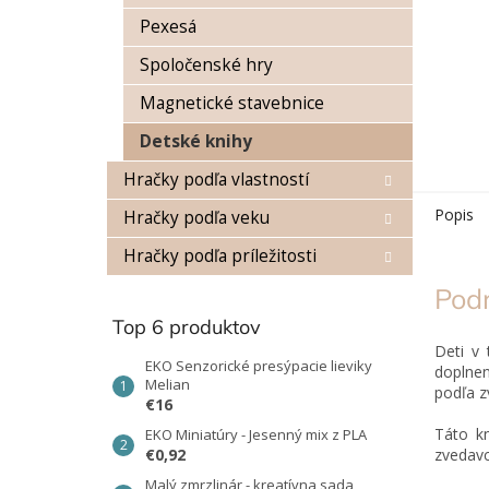
Pexesá
Spoločenské hry
Magnetické stavebnice
Detské knihy
Hračky podľa vlastností
Popis
Hračky podľa veku
Hračky podľa príležitosti
Pod
Top 6 produktov
Deti v 
EKO Senzorické presýpacie lieviky
doplne
Melian
podľa z
€16
Táto k
EKO Miniatúry - Jesenný mix z PLA
€0,92
zvedavc
Malý zmrzlinár - kreatívna sada