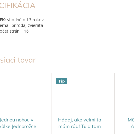
CIFIKÁCIA
EK:
vhodné od 3 rokov
éma : príroda, zvieratá
očet strán : 16
siaci tovar
Tip
Jednou nohou v
Hádaj, ako veľmi ťa
Mô
kôlke Jednorožce
mám rád! Tu a tam
A
trihanie a lepenie
Spoznávam svet
z