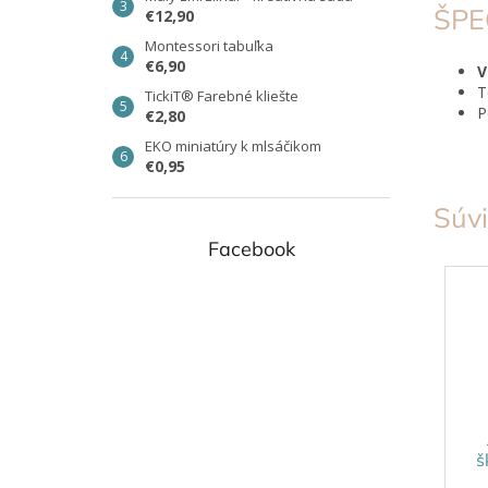
ŠPE
€12,90
Montessori tabuľka
€6,90
V
T
TickiT® Farebné kliešte
P
€2,80
EKO miniatúry k mlsáčikom
€0,95
Súvi
Facebook
š
S