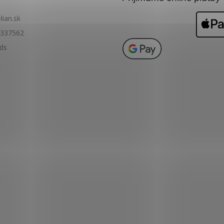
lian.sk
337562
ids