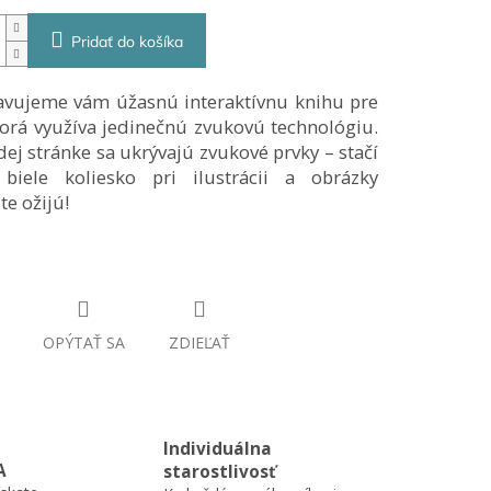
Pridať do košíka
tavujeme vám
úžasnú interaktívnu knihu pre
torá využíva jedinečnú zvukovú technológiu.
ej stránke sa ukrývajú zvukové prvky – stačí
ť biele koliesko pri ilustrácii a obrázky
e ožijú!
OPÝTAŤ SA
ZDIEĽAŤ
Individuálna
A
starostlivosť