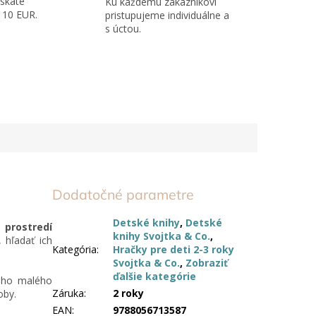
skate
Ku každému zákazníkovi
110 EUR.
pristupujeme individuálne a
s úctou.
Dodatočné parametre
Detské knihy
,
Detské
 prostredí
knihy Svojtka & Co.
,
 hľadať ich
Kategória
:
Hračky pre deti 2-3 roky
Svojtka & Co.
,
Zobraziť
ďalšie kategórie
ého malého
Záruka
:
2 roky
oby.
EAN
:
9788056713587