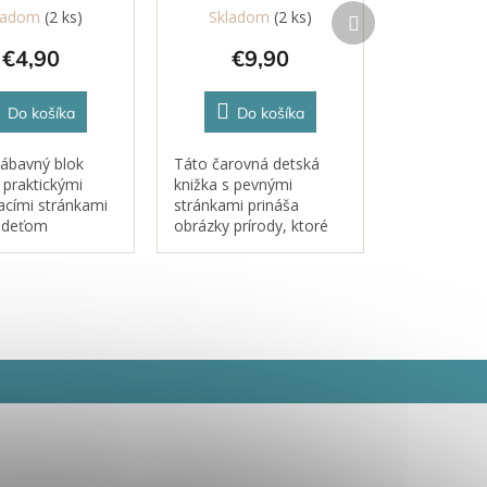
Ďalší
ladom
(2 ks)
Skladom
(2 ks)
produkt
€4,90
€9,90
Do košíka
Do košíka
ábavný blok
Táto čarovná detská
s praktickými
knižka s pevnými
acími stránkami
stránkami prináša
a deťom
obrázky prírody, ktoré
o tvorivej
sú len čiastočne
a zároveň
vyfarbené. Biele plochy
je motoriku,
čakajú na štetec – stačí
vivosť aj logické
ho namočiť do vody a
nie.
farby sa na stránke
objavia ako...