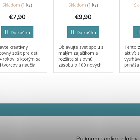
Skladom
(1 ks)
Skladom
(1 ks)
Sk
pre malé deti 4+
€7,90
€9,90
Do košíka
Do košíka
avte kreatívny
Objavujte svet spolu s
Tento z
covný zošit pre deti
malým zajačikom a
aktivít 
4 rokov, s ktorým sa
rozšírte si slovnú
vytrháv
í tvorcovia naučia
zásobu o 100 nových
prináš
hať, skladať a lepiť
slov. Toto krásne
množstv
noduché tvary. Krok
leporelo s nežnými
zábavy 
krokom si z nich
ilustráciami a
podporu
voria nádherné
praktickými záložkami je
predsta
jrozmerné obrázky...
ako stvorené pre
uvažova
najmenších objaviteľov.
Prijímame online platby