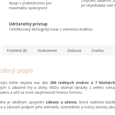
Dopravu zadarmo zí
dizajn s praktickosťou pre
pri objednávke nad 
maximálnu spokojnosť.
Udržateľný prístup
Certifikovaný ekologický tovar s overenou kvalitou.
Podobné (8)
Hodnotenie
Diskusia
Značka
robný popis
tejto knihe objavia viac ako
200 reálnych zvukov a 7 hlučných
ných o zábavné hry a úlohy. Môžu skúmať obrázky z celého sveta,
vukov a učiť sa nové zaujímavosti hravou formou.
niha je ideálnym spojením
zábavy a učenia
, ktorá nadchne každ
a a zároveň podporí jeho vnímanie, sústredenie a rozvoj slovnej zás