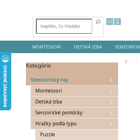
Prejsť
na
obsah
MONTESSORI
DETSKÁ IZBA
SENZORICK
Dom
Kategórie
Preskočiť
B
kategórie
o
Senzorický raj
č
n
Montessori
ý
Detská izba
p
a
Senzorické pomôcky
n
e
Hračky podľa typu
l
Puzzle