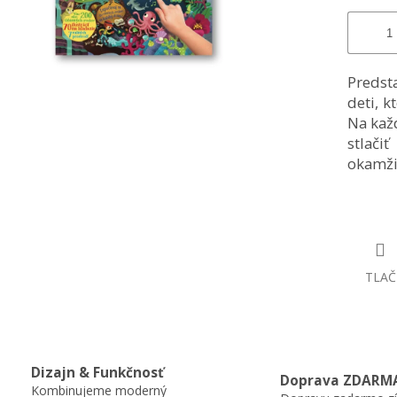
Preds
deti
, k
Na každ
stlači
okamžit
TLAČ
Dizajn & Funkčnosť
Doprava ZDARM
Kombinujeme moderný