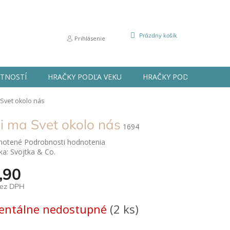
NÁKUPNÝ
Prázdny košík
Prihlásenie
KOŠÍK
STNOSTÍ
HRAČKY PODĽA VEKU
HRAČKY PODĽA PRÍLEŽIT
 Svet okolo nás
i ma Svet okolo nás
1694
né
notené
Podrobnosti hodnotenia
nie
ka:
Svojtka & Co.
u
,90
bez DPH
ová
ntálne nedostupné
(2 ks)
ek.