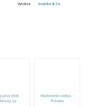
Výrobca
:
Svojtka & Co.
j prvý blok
Maľovanie vodou -
ktivity so
Príroda
vieratami