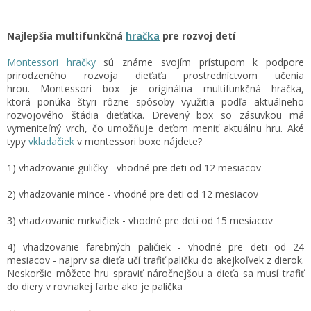
Najlepšia multifunkčná
hračka
pre rozvoj detí
Montessori hračky
sú známe svojím prístupom k podpore
prirodzeného rozvoja dieťaťa prostredníctvom učenia
hrou. Montessori box je originálna multifunkčná hračka,
ktorá ponúka štyri rôzne spôsoby využitia podľa aktuálneho
rozvojového štádia dieťatka. Drevený box so zásuvkou má
vymeniteľný vrch, čo umožňuje deťom meniť aktuálnu hru. Aké
typy
vkladačiek
v montessori boxe nájdete?
1) vhadzovanie guličky - vhodné pre deti od 12 mesiacov
2) vhadzovanie mince - vhodné pre deti od 12 mesiacov
3) vhadzovanie mrkvičiek - vhodné pre deti od 15 mesiacov
4) vhadzovanie farebných paličiek - vhodné pre deti od 24
mesiacov - najprv sa dieťa učí trafiť paličku do akejkoľvek z dierok.
Neskoršie môžete hru spraviť náročnejšou a dieťa sa musí trafiť
do diery v rovnakej farbe ako je palička