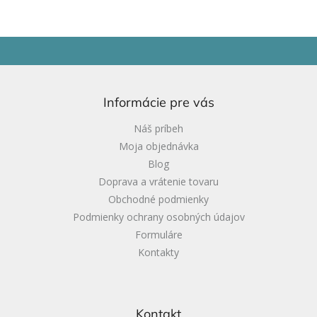
Z
á
p
ä
Informácie pre vás
t
i
Náš príbeh
e
Moja objednávka
Blog
Doprava a vrátenie tovaru
Obchodné podmienky
Podmienky ochrany osobných údajov
Formuláre
Kontakty
Kontakt