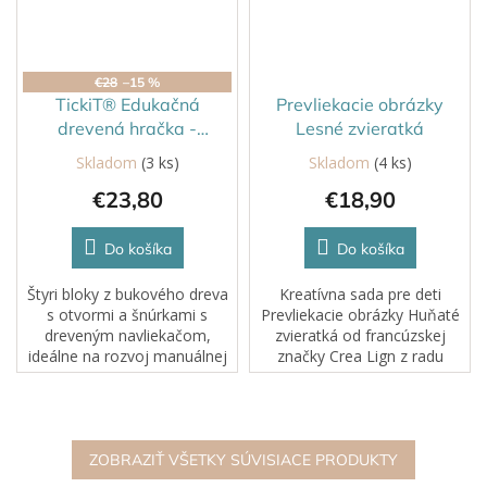
€28
–15 %
TickiT® Edukačná
Prevliekacie obrázky
drevená hračka -
Lesné zvieratká
navliekanie tvarov
Skladom
(3 ks)
Skladom
(4 ks)
€23,80
€18,90
Do košíka
Do košíka
Štyri bloky z bukového dreva
Kreatívna sada pre deti
s otvormi a šnúrkami s
Prevliekacie obrázky Huňaté
dreveným navliekačom,
zvieratká od francúzskej
ideálne na rozvoj manuálnej
značky Crea Lign z radu
zručnosti a koordinácie ruka-
Jednoduché obrázky je
oko. Obsahuje valec, kocku,
vhodná už pre deti od 3
trojuholníkový hranol a
rokov.
osemhranný...
ZOBRAZIŤ VŠETKY SÚVISIACE PRODUKTY