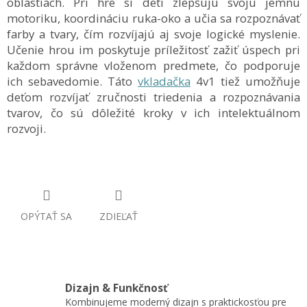
oblastiach. Pri hre si deti zlepšujú svoju jemnú
motoriku, koordináciu ruka-oko a učia sa rozpoznávať
farby a tvary, čím rozvíjajú aj svoje logické myslenie
.
Učenie hrou im poskytuje príležitosť zažiť úspech pri
každom správne vloženom predmete, čo podporuje
ich sebavedomie. Táto
vkladačka
4v1 tiež umožňuje
deťom rozvíjať zručnosti triedenia a rozpoznávania
tvarov, čo sú dôležité kroky v ich intelektuálnom
rozvoji.
OPÝTAŤ SA
ZDIEĽAŤ
Dizajn & Funkčnosť
Kombinujeme moderný dizajn s praktickosťou pre