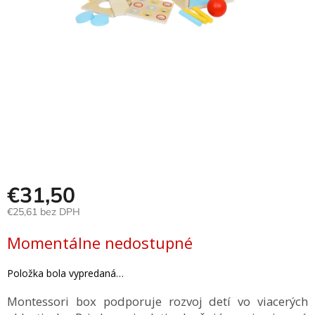
Hračky
podľa
veku
Hračky
podľa
príležitosti
Značky
Senzorický
raj
€31,50
€25,61 bez DPH
Prihlásenie
Jednotková
Momentálne nedostupné
cena:
Položka bola vypredaná…
Montessori box podporuje rozvoj detí vo viacerých