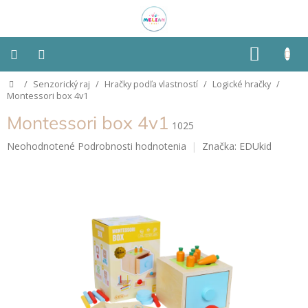
Prejsť
na
obsah
NÁKU
KOŠÍK
Domov
/
Senzorický raj
/
Hračky podľa vlastností
/
Logické hračky
/
Montessori
Montessori box 4v1
Montessori box 4v1
Detská
1025
izba
Priemerné
Neohodnotené
Podrobnosti hodnotenia
Značka:
EDUkid
hodnotenie
Senzorické
produktu
pomôcky
je
0,0
z
Hračky
5
podľa
typu
hviezdičiek.
Hračky
podľa
vlastností