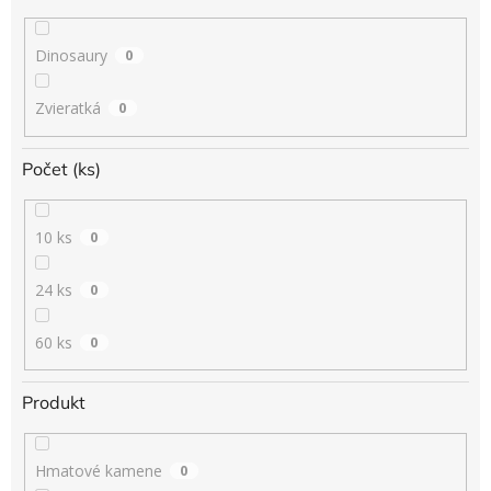
Dinosaury
0
Zvieratká
0
Počet (ks)
10 ks
0
24 ks
0
60 ks
0
Produkt
Hmatové kamene
0