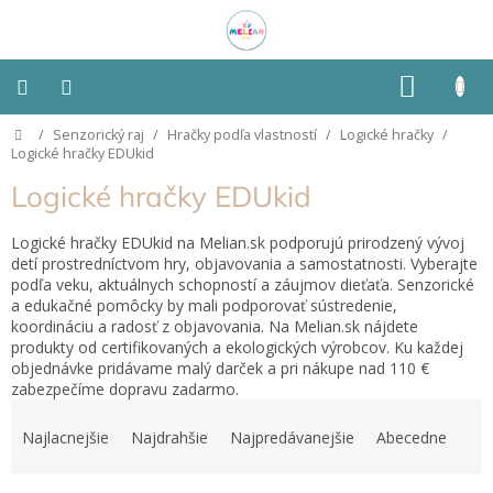
Prejsť
na
obsah
NÁKU
KOŠÍK
Domov
/
Senzorický raj
/
Hračky podľa vlastností
/
Logické hračky
/
Montessori
Logické hračky EDUkid
Logické hračky EDUkid
Detská
izba
Logické hračky EDUkid na Melian.sk podporujú prirodzený vývoj
detí prostredníctvom hry, objavovania a samostatnosti. Vyberajte
Senzorické
podľa veku, aktuálnych schopností a záujmov dieťaťa. Senzorické
pomôcky
a edukačné pomôcky by mali podporovať sústredenie,
koordináciu a radosť z objavovania. Na Melian.sk nájdete
Hračky
produkty od certifikovaných a ekologických výrobcov. Ku každej
podľa
objednávke pridávame malý darček a pri nákupe nad 110 €
typu
zabezpečíme dopravu zadarmo.
R
a
Hračky
Najlacnejšie
Najdrahšie
Najpredávanejšie
Abecedne
podľa
d
vlastností
e