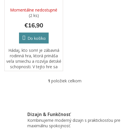
u
k
Momentálne nedostupné
t
(2 ks)
o
€16,90
v
Do košíka
Hádaj, kto som! je zábavná
rodinná hra, ktorá prináša
veľa smiechu a rozvíja detské
schopnosti. V tejto hre sa
jeden hráč postaví do úlohy
hádajúceho a ostatní hráči
1
položiek celkom
O
mu ukazujú, čo sa skrýva na...
v
l
á
d
a
Dizajn & Funkčnosť
c
Kombinujeme moderný dizajn s praktickosťou pre
i
maximálnu spokojnosť.
e