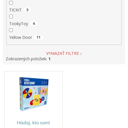
TICKIT
3
TookyToy
4
Yellow Door
11
VYMAZAŤ FILTRE
Zobrazených položiek:
1
V
ý
p
i
s
p
r
o
d
Hádaj, kto som!