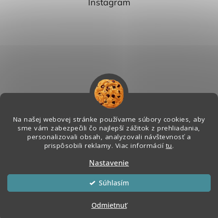
Instagram
Na našej webovej stránke používame súbory cookies, aby
sme vám zabezpečili čo najlepší zážitok z prehliadania,
personalizovali obsah, analyzovali návštevnosť a
Sledovať na Instagrame
prispôsobili reklamy. Viac informácií
tu
.
Nastavenie
Vytvoril Shoptet
&
Súhlasím
Copyright 2026
Melian - Senzorický Raj
. Všetky práva vyhradené.
Odmietnuť