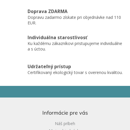
p
r
Doprava ZDARMA
v
Dopravu zadarmo získate pri objednávke nad 110
k
EUR.
y
v
ý
Individuálna starostlivosť
p
Ku každému zákazníkovi pristupujeme individuálne
i
a s úctou.
s
u
Udržateľný prístup
Certifikovaný ekologický tovar s overenou kvalitou.
Z
á
p
ä
Informácie pre vás
t
i
Náš príbeh
e