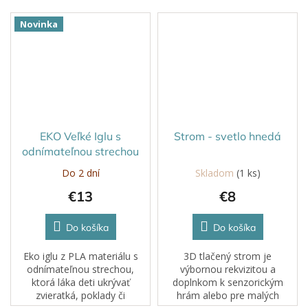
Novinka
EKO Veľké Iglu s
Strom - svetlo hnedá
odnímateľnou strechou
Do 2 dní
Skladom
(1 ks)
€13
€8
Do košíka
Do košíka
Eko iglu z PLA materiálu s
3D tlačený strom je
odnímateľnou strechou,
výbornou rekvizitou a
ktorá láka deti ukrývať
doplnkom k senzorickým
zvieratká, poklady či
hrám alebo pre malých