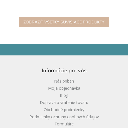
senzorické materiály
objavovateľov, ktorí radi
dovnútra. Skvelý doplnok pre
vytvárajú rôzne hracie
senzorické a open-ended hry.
scénky. Strom je vyrobený z
PLA ekologického a
biologicky...
ZOBRAZIŤ VŠETKY SÚVISIACE PRODUKTY
Z
á
p
ä
Informácie pre vás
t
i
Náš príbeh
e
Moja objednávka
Blog
Doprava a vrátenie tovaru
Obchodné podmienky
Podmienky ochrany osobných údajov
Formuláre