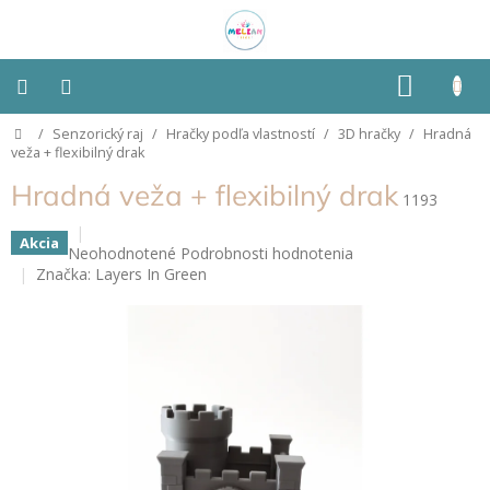
Prejsť
na
obsah
NÁKU
KOŠÍK
Domov
/
Senzorický raj
/
Hračky podľa vlastností
/
3D hračky
/
Hradná
Montessori
veža + flexibilný drak
Hradná veža + flexibilný drak
Detská
1193
izba
Akcia
Priemerné
Neohodnotené
Podrobnosti hodnotenia
Senzorické
hodnotenie
Značka:
Layers In Green
pomôcky
produktu
je
0,0
Hračky
z
podľa
typu
5
hviezdičiek.
Hračky
podľa
vlastností