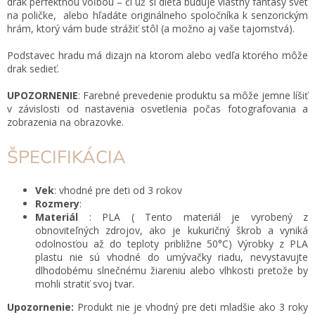
drak perfektnou voľbou – či už si dieťa buduje vlastný fantasy svet
na poličke, alebo hľadáte originálneho spoločníka k senzorickým
hrám, ktorý vám bude strážiť stôl (a možno aj vaše tajomstvá).
Podstavec hradu má dizajn na ktorom alebo vedľa ktorého môže
drak sedieť.
UPOZORNENIE
: Farebné prevedenie produktu sa môže jemne líšiť
v závislosti od nastavenia osvetlenia počas fotografovania a
zobrazenia na obrazovke.
ŠPECIFIKÁCIA
Vek
: vhodné pre deti od 3 rokov
Rozmery
:
Materiál
: PLA
( Tento materiál je vyrobený z
obnoviteľných zdrojov, ako je kukuričný škrob a vyniká
odolnosťou až do teploty približne 50
°C) Výrobky z PLA
plastu nie sú vhodné do umývačky riadu, nevystavujte
dlhodobému slnečnému žiareniu alebo vlhkosti pretože by
mohli stratiť svoj tvar.
Upozornenie
:
Produkt nie je vhodný pre deti mladšie ako 3 roky