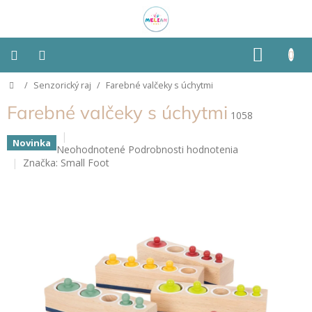
Prejsť
na
obsah
NÁKU
KOŠÍK
Domov
/
Senzorický raj
/
Farebné valčeky s úchytmi
Montessori
Farebné valčeky s úchytmi
1058
Detská
izba
Novinka
Priemerné
Neohodnotené
Podrobnosti hodnotenia
hodnotenie
Značka:
Small Foot
Senzorické
produktu
pomôcky
je
0,0
z
Hračky
5
podľa
typu
hviezdičiek.
Hračky
podľa
vlastností