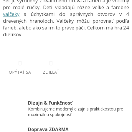
Set je vyrobený z kvalitného dreva a farieb a je vhodný
pre malé rúčky. Deti vkladajú rôzne veľké a farebné
valčeky
s úchytkami do správnych otvorov v 4
drevených hranoloch. Valčeky môžu porovnať podľa
farieb, alebo ako sa im to práve páči. Celkom má hra 24
dielikov.
OPÝTAŤ SA
ZDIEĽAŤ
Dizajn & Funkčnosť
Kombinujeme moderný dizajn s praktickosťou pre
maximálnu spokojnosť.
Doprava ZDARMA