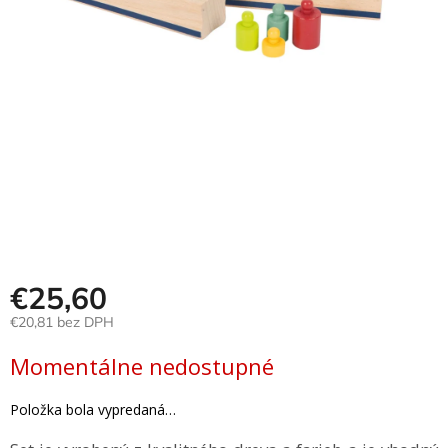
Hračky
podľa
veku
Hračky
podľa
príležitosti
Značky
Senzorický
raj
€25,60
Prihlásenie
€20,81 bez DPH
Jednotková
Momentálne nedostupné
cena:
Položka bola vypredaná…