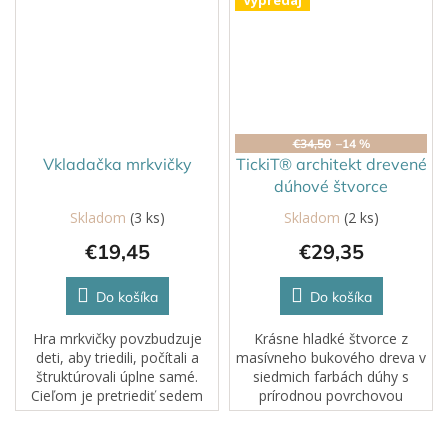
Výpredaj
€34,50
–14 %
Vkladačka mrkvičky
TickiT® architekt drevené
dúhové štvorce
Skladom
(3 ks)
Skladom
(2 ks)
€19,45
€29,35
Do košíka
Do košíka
Hra mrkvičky povzbudzuje
Krásne hladké štvorce z
deti, aby triedili, počítali a
masívneho bukového dreva v
štruktúrovali úplne samé.
siedmich farbách dúhy s
Cieľom je pretriediť sedem
prírodnou povrchovou
rôznych veľkých mrkiev cez
úpravou, aby vynikla
správne otvory v „záhradnom
štruktúra dreva. Vnútorný