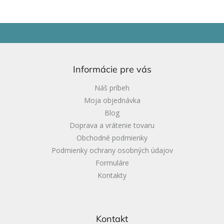
záhone“. Zelené plstené
blok je pevný 3D štvorec.
kúsky...
Ideálne na konštruovanie a...
Z
á
p
ä
Informácie pre vás
t
i
Náš príbeh
e
Moja objednávka
Blog
Doprava a vrátenie tovaru
Obchodné podmienky
Podmienky ochrany osobných údajov
Formuláre
Kontakty
Kontakt