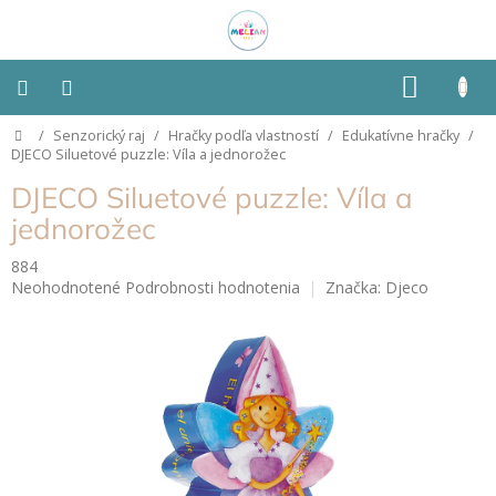
Prejsť
na
obsah
NÁKU
KOŠÍK
Domov
/
Senzorický raj
/
Hračky podľa vlastností
/
Edukatívne hračky
/
Montessori
DJECO Siluetové puzzle: Víla a jednorožec
DJECO Siluetové puzzle: Víla a
Detská
izba
jednorožec
884
Senzorické
Priemerné
Neohodnotené
Podrobnosti hodnotenia
Značka:
Djeco
pomôcky
hodnotenie
produktu
Hračky
je
podľa
0,0
typu
z
5
hviezdičiek.
Hračky
podľa
vlastností