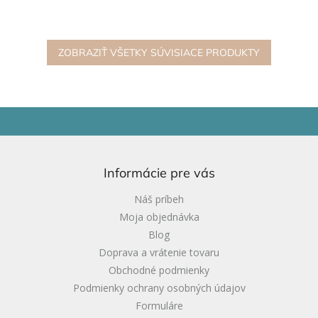
pokojného, ilustrovaného
lepenky sú odolné a
sveta. Puzzle pozostáva z 24
potlačené farbami na
veľkých matných dielikov z...
rastlinnej báze. Balené v...
ZOBRAZIŤ VŠETKY SÚVISIACE PRODUKTY
Z
á
p
ä
Informácie pre vás
t
i
Náš príbeh
e
Moja objednávka
Blog
Doprava a vrátenie tovaru
Obchodné podmienky
Podmienky ochrany osobných údajov
Formuláre