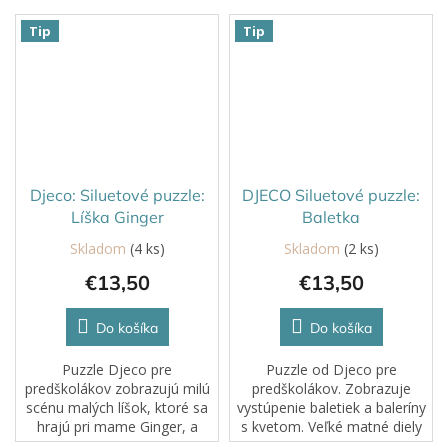
Tip
Tip
Djeco: Siluetové puzzle:
DJECO Siluetové puzzle:
Líška Ginger
Baletka
Skladom
(4 ks)
Skladom
(2 ks)
€13,50
€13,50
Do košíka
Do košíka
Puzzle Djeco pre
Puzzle od Djeco pre
predškolákov zobrazujú milú
predškolákov. Zobrazuje
scénu malých líšok, ktoré sa
vystúpenie baletiek a baleríny
hrajú pri mame Ginger, a
s kvetom. Veľké matné diely
pozývajú dieťa do
(36 ks) z hrubej FSC®