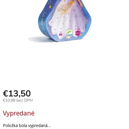
Hračky
podľa
veku
Hračky
podľa
príležitosti
Značky
Senzorický
raj
Prihlásenie
€13,50
€10,98 bez DPH
Jednotková
Vypredané
cena:
Položka bola vypredaná…