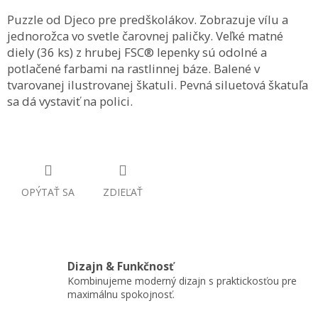
Puzzle od Djeco pre predškolákov. Zobrazuje vílu a
jednorožca vo svetle čarovnej paličky. Veľké matné
diely (36 ks) z hrubej FSC® lepenky sú odolné a
potlačené farbami na rastlinnej báze. Balené v
tvarovanej ilustrovanej škatuli. Pevná siluetová škatuľa
sa dá vystaviť na polici.
OPÝTAŤ SA
ZDIEĽAŤ
Dizajn & Funkčnosť
Kombinujeme moderný dizajn s praktickosťou pre
maximálnu spokojnosť.