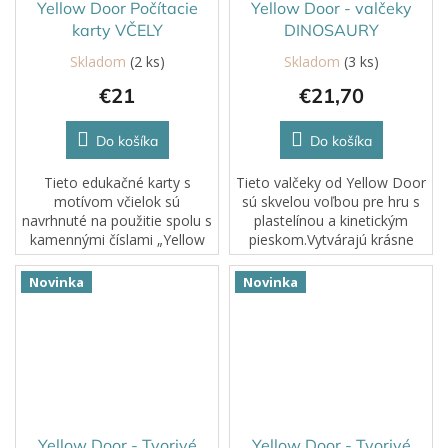
Yellow Door Počítacie
Yellow Door - valčeky
karty VČELY
DINOSAURY
Skladom
(2 ks)
Skladom
(3 ks)
€21
€21,70
Do košíka
Do košíka
Tieto edukačné karty s
Tieto valčeky od Yellow Door
motívom včielok sú
sú skvelou voľbou pre hru s
navrhnuté na použitie spolu s
plastelínou a kinetickým
kamennými číslami „Yellow
pieskom.Vytvárajú krásne
Door počítacie kamene
textúry a deti si prácou s nimi
Včely“ a ponúkajú zábavný
precvičujú jemnú motoriku a
Novinka
Novinka
spôsob, ako rozvíjať rané
rozvíjajú slovnú zásobu.
matematické zručnosti.
Yellow Door - Tvorivé
Yellow Door - Tvorivé