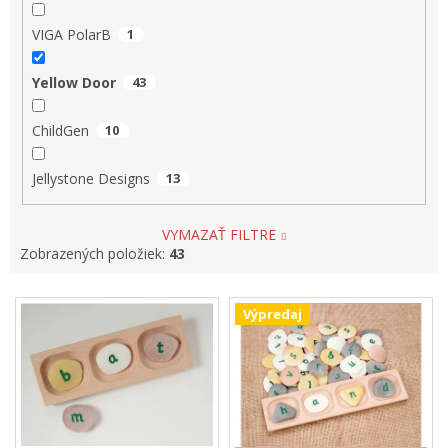
VIGA PolarB
1
Yellow Door
43
ChildGen
10
Jellystone Designs
13
VYMAZAŤ FILTRE
Zobrazených položiek:
43
V
Výpredaj
ý
p
i
s
p
r