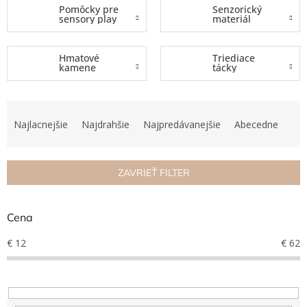
Pomôcky pre
Senzorický
sensory play
materiál
Hračky
podľa
veku
Hmatové
Triediace
kamene
tácky
Hračky
podľa
príležitosti
R
a
Najlacnejšie
Najdrahšie
Najpredávanejšie
Abecedne
Značky
d
e
Senzorický
n
raj
ZAVRIEŤ FILTER
i
e
Prihlásenie
p
Cena
r
o
€
12
€
62
d
u
k
t