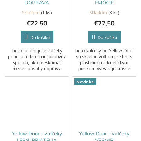
DOPRAVA
EMÓCIE
Skladom
(1 ks)
Skladom
(3 ks)
€22,50
€22,50
Do košíka
Do košíka
Tieto fascinujúce valčeky
Tieto valčeky od Yellow Door
ponúkajú deťom inšpiratívny
sú skvelou voľbou pre hru s
spôsob, ako preskúmať
plastelínou a kinetickým
rôzne spôsoby dopravy.
pieskom.Vytvárajú krásne
Ideálne na rozvíjanie
textúry a deti si prácou s nimi
zvedavosti pri objavovaní
precvičujú jemnú motoriku a
Novinka
rôznych vzorov a odtlačkov
rozvíjajú slovnú zásobu.
pneumatík a na...
Yellow Door - valčeky
Yellow Door - valčeky
LESNÍ PRIATELIA
VESMÍR