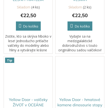
Skladom
(4 ks)
Skladom
(2 ks)
€22,50
€22,50
Do košíka
Do košíka
Zistite, kto sa skrýva hlboko v
Vydajte sa na
lese! Jednoducho pritlačte
medzigalaktické
valčeky do modelíny alebo
dobrodružstvo s touto
hliny a vytvárajte krásne
originálnou sadou valčekov!
lesné scény.Tieto valčeky od
Praktická pomôcka je
Yellow Door sú skvelou
navrhnutá tak, aby vzbudila
Tip
voľbou pre hru s plastelínou
zvedavosť o skúmanie
a...
vesmíru, a umožňuje deťom
objavovať zázraky...
Yellow Door - valčeky
Yellow Door - hmatové
ŽIVOT v OCEÁNE
kamene dinosaurie stopy