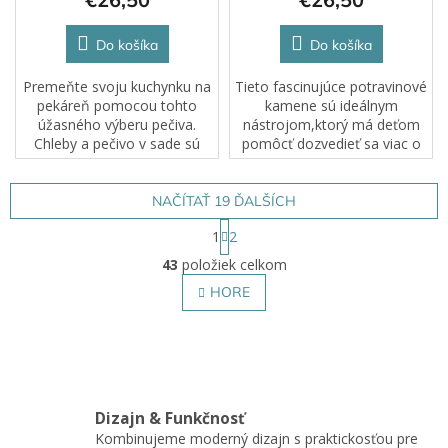
Do košíka
Do košíka
Premeňte svoju kuchynku na
Tieto fascinujúce potravinové
pekáreň pomocou tohto
kamene sú ideálnym
úžasného výberu pečiva.
nástrojom,ktorý má deťom
Chleby a pečivo v sade sú
pomôcť dozvedieť sa viac o
vyrobené z robustnej
rôznych kultúrach a ich
kamennej zmesi a živice a sú
kulinárskom umení.
ideálne na hranie vo vnútri aj
NAČÍTAŤ 19 ĎALŠÍCH
vonku.
S
1
2
t
O
r
43
položiek celkom
v
á
l
HORE
n
á
k
o
d
v
a
a
c
n
i
i
e
e
Dizajn & Funkčnosť
p
Kombinujeme moderný dizajn s praktickosťou pre
r