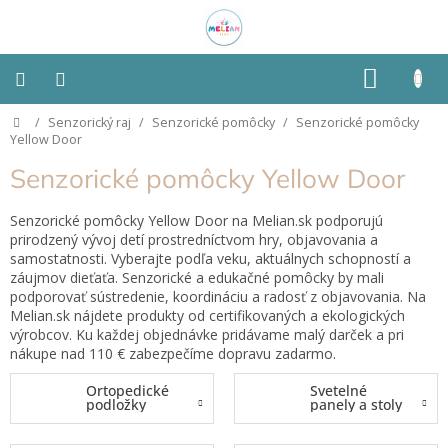
Prejsť
na
obsah
NÁKU
KOŠÍK
Domov
/
Senzorický raj
/
Senzorické pomôcky
/
Senzorické pomôcky
Montessori
Yellow Door
Senzorické pomôcky Yellow Door
Detská
izba
Senzorické pomôcky Yellow Door na Melian.sk podporujú
prirodzený vývoj detí prostredníctvom hry, objavovania a
Senzorické
samostatnosti. Vyberajte podľa veku, aktuálnych schopností a
pomôcky
záujmov dieťaťa. Senzorické a edukačné pomôcky by mali
podporovať sústredenie, koordináciu a radosť z objavovania. Na
Hračky
Melian.sk nájdete produkty od certifikovaných a ekologických
podľa
výrobcov. Ku každej objednávke pridávame malý darček a pri
typu
nákupe nad 110 € zabezpečíme dopravu zadarmo.
Ortopedické
Svetelné
Hračky
podložky
panely a stoly
podľa
vlastností