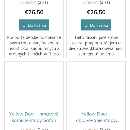
Skladom
(2 ks)
Skladom
(2 ks)
€26,50
€26,50
Do košíka
Do košíka
Podporte detské poznávanie
Tieto fascinujúce stopy
sveta touto zaujímavou a
zvierat podporia záujem o
realistickou sadou hmyzu a
divokú zver,ktorá obýva našu
drobných živočíchov. Tieto
zamrznutú polárnu
detailne spracované kamene
krajinu.Obojstranné hmatové
pomáhajú deťom lepšie
kamene od Yellow Door
spoznávať živočíchy, s
rozvíjajú zmysly,jemnú
ktorými sa...
motoriku a fantáziu.
Yellow Door - hmatové
Yellow Door -
kamene stopy Safari
objavovanie stopy
lesných zvierat
Skladom
(1 ks)
Skladom
(3 ks)