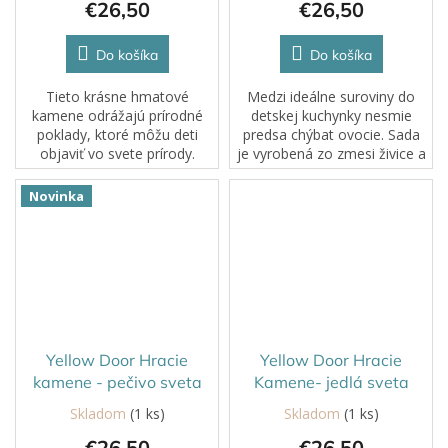
€26,50
€26,50
Do košíka
Do košíka
Tieto krásne hmatové
Medzi ideálne suroviny do
kamene odrážajú prírodné
detskej kuchynky nesmie
poklady, ktoré môžu deti
predsa chýbat ovocie. Sada
objaviť vo svete prírody.
je vyrobená zo zmesi živice a
kameňa a je veľmi odolná
vďaka čomu sú
Novinka
kamene schopné vydržať aj
to...
Yellow Door Hracie
Yellow Door Hracie
kamene - pečivo sveta
Kamene- jedlá sveta
Skladom
(1 ks)
Skladom
(1 ks)
€26,50
€26,50