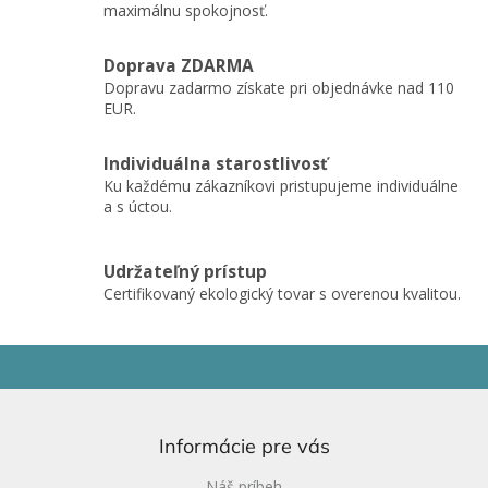
maximálnu spokojnosť.
v
k
y
Doprava ZDARMA
v
Dopravu zadarmo získate pri objednávke nad 110
ý
EUR.
p
i
s
Individuálna starostlivosť
u
Ku každému zákazníkovi pristupujeme individuálne
a s úctou.
Udržateľný prístup
Certifikovaný ekologický tovar s overenou kvalitou.
Z
á
p
ä
Informácie pre vás
t
i
Náš príbeh