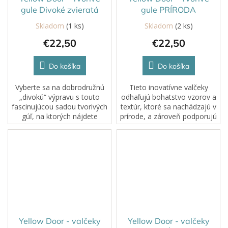
gule Divoké zvieratá
gule PRÍRODA
Skladom
(1 ks)
Skladom
(2 ks)
€22,50
€22,50
Do košíka
Do košíka
Vyberte sa na dobrodružnú
Tieto inovatívne valčeky
„divokú“ výpravu s touto
odhaľujú bohatstvo vzorov a
fascinujúcou sadou tvorivých
textúr, ktoré sa nachádzajú v
gúľ, na ktorých nájdete
prírode, a zároveň podporujú
ikonické zvieratá – žirafu,
rozvoj jemnej motoriky. Deti
zebru, tigra, leoparda a slona.
si užijú senzorické
Sú ideálne na interaktívne...
objavovanie pri valcovaní v...
Yellow Door - valčeky
Yellow Door - valčeky