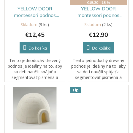
o
€15,20
–15 %
d
YELLOW DOOR
YELLOW DOOR
u
montessori podnos
montessori podnos
k
trojdielny
štvordielny
Skladom
(3 ks)
Skladom
(2 ks)
t
€12,45
€12,90
o
v
Do košíka
Do košíka
Tento jednoduchý drevený
Tento jednoduchý drevený
podnos je ideálny na to, aby
podnos je ideálny na to, aby
sa deti naučili spájať a
sa deti naučili spájať a
segmentovať písmená a
segmentovať písmená a
vytvárať slová.
vytvárať slová.
Tip