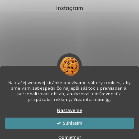
Instagram
Na našej webovej stránke používame súbory cookies, aby
sme vám zabezpečili čo najlepší zážitok z prehliadania,
personalizovali obsah, analyzovali návštevnosť a
Sledovať na Instagrame
prispôsobili reklamy. Viac informácií
tu
.
Nastavenie
Vytvoril Shoptet
&
Súhlasím
Copyright 2026
Melian - Senzorický Raj
. Všetky práva vyhradené.
Odmietnuť