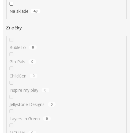
o
v
Na sklade
43
Značky
BubleTo
0
Glo Pals
0
ChildGen
0
Inspire my play
0
Jellystone Designs
0
Layers In Green
0
MELIAN
0