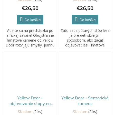
€26,50
€26,50
Do košíka
Do košíka
Vidajte sa na prechádzku po
Táto sada pútavých stôp lesa
africkej savane! Obojstranné
je pre deti skvelým
hmatové kamene od Yellow
spôsobom, ako začať
Door rozvíjajú zmysly, jemnú
objavovať les! Hmatové
motoriku a fantáziu.
kamene od Yellow Door
rozvíjajú zmysly, jemnú
motoriku a fantáziu.
Yellow Door -
Yellow Door - Senzorické
objavovanie stopy na
kamene
farme
Skladom
(2 ks)
Skladom
(2 ks)