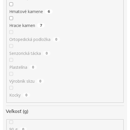
Hmatové kamene
6
Hracie kamen
7
Ortopedická podložka
0
Senzorická tácka
0
Plastelína
0
Výrobník slizu
0
Kocky
0
Veľkosť (g)
90 g
0