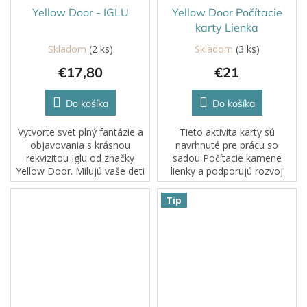
Yellow Door - IGLU
Yellow Door Počítacie
karty Lienka
Skladom
(2 ks)
Skladom
(3 ks)
€17,80
€21
Do košíka
Do košíka
Vytvorte svet plný fantázie a
Tieto aktivita karty sú
objavovania s krásnou
navrhnuté pre prácu so
rekvizitou Iglu od značky
sadou Počítacie kamene
Yellow Door. Milujú vaše deti
lienky a podporujú rozvoj
učenie a rozprávanie
prvých matematických
príbehov?Vďaka tejto
zručností. Deti budú počítať,
Tip
rekvizite vytvoríte deťom svet
triediť, porovnávať, hľadať
plný dobrodružstva.
čísla a páry. Vyrobené...