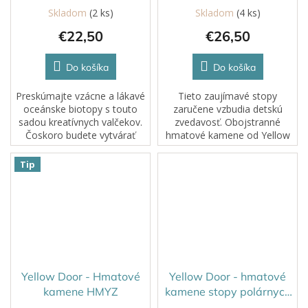
Skladom
(2 ks)
Skladom
(4 ks)
€22,50
€26,50
Do košíka
Do košíka
Preskúmajte vzácne a lákavé
Tieto zaujímavé stopy
oceánske biotopy s touto
zaručene vzbudia detskú
sadou kreatívnych valčekov.
zvedavosť. Obojstranné
Čoskoro budete vytvárať
hmatové kamene od Yellow
vlny, keď budete valčekovať
Door rozvíjajú zmysly,jemnú
do hracieho cesta alebo hliny
motoriku a fantáziu.
Tip
a pomocou pečiatok oživíte
vodu s...
Yellow Door - Hmatové
Yellow Door - hmatové
kamene HMYZ
kamene stopy polárnych
zvierat