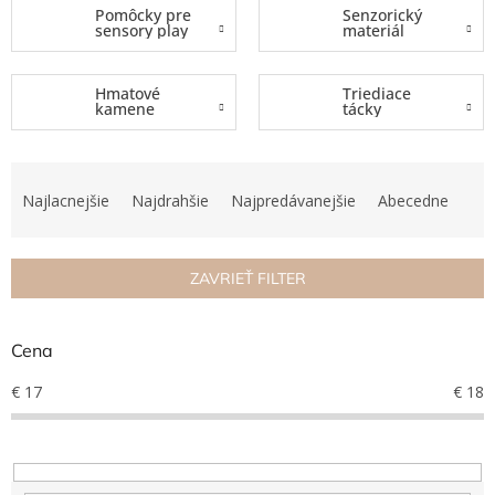
Pomôcky pre
Senzorický
sensory play
materiál
Hračky
podľa
veku
Hmatové
Triediace
kamene
tácky
Hračky
podľa
príležitosti
R
a
Najlacnejšie
Najdrahšie
Najpredávanejšie
Abecedne
Značky
d
e
Senzorický
n
raj
ZAVRIEŤ FILTER
i
e
Prihlásenie
p
Cena
r
o
€
17
€
18
d
u
k
t