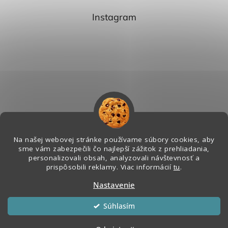
Instagram
Na našej webovej stránke používame súbory cookies, aby
sme vám zabezpečili čo najlepší zážitok z prehliadania,
personalizovali obsah, analyzovali návštevnosť a
Sledovať na Instagrame
prispôsobili reklamy. Viac informácií
tu
.
Nastavenie
Vytvoril Shoptet
&
Súhlasím
Copyright 2026
Melian - Senzorický Raj
. Všetky práva vyhradené.