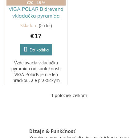
o
€20
–15 %
d
VIGA POLAR B drevená
u
vkladačka pyramída
k
Skladom
(>5 ks)
t
€17
o
v
Do košíka
Vzdelávacia vkladačka
pyramída od spoločnosti
VIGA PolarB je nie len
hračkou, ale praktickým
nástrojom na rozvoj
schopností vášho dieťaťa.
1
položiek celkom
O
Perfektná ako darček, ktorý
v
podporuje učenie...
l
á
d
a
Dizajn & Funkčnosť
c
Kombinujeme moderný dizajn s praktickosťou pre