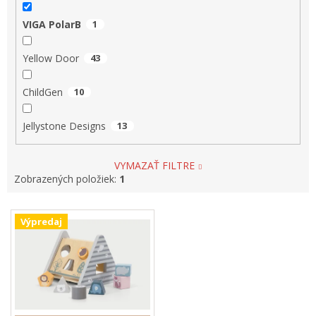
VIGA PolarB
1
Yellow Door
43
ChildGen
10
Jellystone Designs
13
VYMAZAŤ FILTRE
Zobrazených položiek:
1
V
Výpredaj
ý
p
i
s
p
r