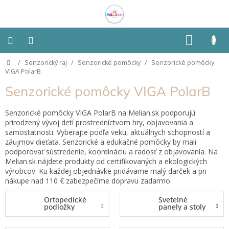
Prejsť
na
obsah
NÁKU
KOŠÍK
Domov
/
Senzorický raj
/
Senzorické pomôcky
/
Senzorické pomôcky
Montessori
VIGA PolarB
Senzorické pomôcky VIGA PolarB
Detská
izba
Senzorické pomôcky VIGA PolarB na Melian.sk podporujú
prirodzený vývoj detí prostredníctvom hry, objavovania a
Senzorické
samostatnosti. Vyberajte podľa veku, aktuálnych schopností a
pomôcky
záujmov dieťaťa. Senzorické a edukačné pomôcky by mali
podporovať sústredenie, koordináciu a radosť z objavovania. Na
Hračky
Melian.sk nájdete produkty od certifikovaných a ekologických
podľa
výrobcov. Ku každej objednávke pridávame malý darček a pri
typu
nákupe nad 110 € zabezpečíme dopravu zadarmo.
Ortopedické
Svetelné
Hračky
podložky
panely a stoly
podľa
vlastností