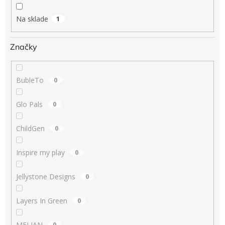
o
v
Na sklade
1
Značky
BubleTo
0
Glo Pals
0
ChildGen
0
Inspire my play
0
Jellystone Designs
0
Layers In Green
0
MELIAN
0