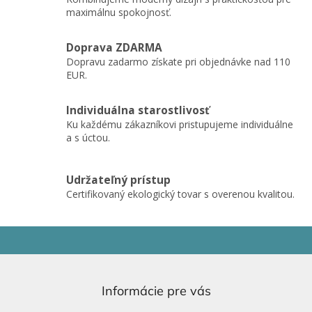
i
maximálnu spokojnosť.
e
p
r
Doprava ZDARMA
v
Dopravu zadarmo získate pri objednávke nad 110
k
EUR.
y
v
ý
Individuálna starostlivosť
p
Ku každému zákazníkovi pristupujeme individuálne
i
a s úctou.
s
u
Udržateľný prístup
Certifikovaný ekologický tovar s overenou kvalitou.
Z
á
p
ä
Informácie pre vás
t
i