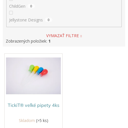
ChildGen
0
Jellystone Designs
0
VYMAZAŤ FILTRE
Zobrazených položiek:
1
V
ý
p
i
s
p
r
o
d
TickiT® veľké pipety 4ks
u
k
Skladom
(>5 ks)
t