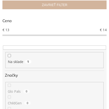
n
ZAVRIEŤ FILTER
Hračky
i
podľa
e
veku
p
Cena
r
Hračky
o
€
13
€
14
podľa
príležitosti
d
u
k
Značky
t
o
Senzorický
raj
v
Na sklade
1
Prihlásenie
Značky
Glo Pals
0
ChildGen
0