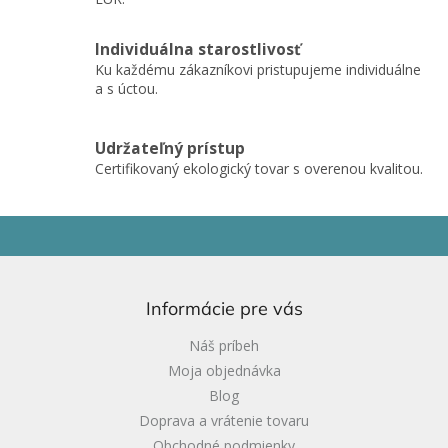
y
v
ý
Individuálna starostlivosť
p
Ku každému zákazníkovi pristupujeme individuálne
i
a s úctou.
s
u
Udržateľný prístup
Certifikovaný ekologický tovar s overenou kvalitou.
Z
á
p
ä
Informácie pre vás
t
i
Náš príbeh
e
Moja objednávka
Blog
Doprava a vrátenie tovaru
Obchodné podmienky