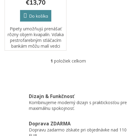
€13,70
o
v
Do košíka
Pipety umožňujú prenášať
rôzny objem kvapalín. Vďaka
pestrofarebným stláčacím
bankám môžu malí vedci
nasávať kvapalinu a prenášať
ju. Na pipetách sú aj
1
položiek celkom
O
odmerné značky. Je to
v
zábavný doplnok k hre s...
l
á
d
a
Dizajn & Funkčnosť
c
Kombinujeme moderný dizajn s praktickosťou pre
i
maximálnu spokojnosť.
e
p
r
Doprava ZDARMA
v
Dopravu zadarmo získate pri objednávke nad 110
k
EUR.