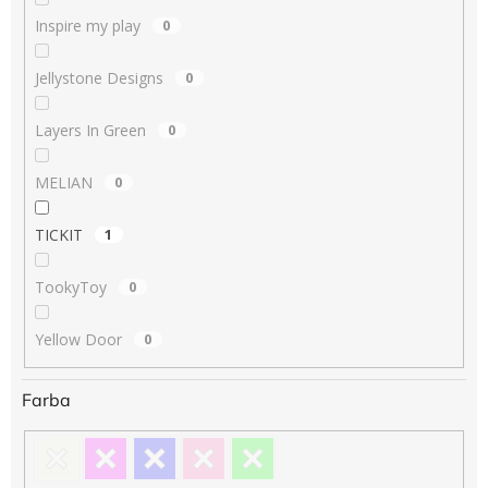
Inspire my play
0
Jellystone Designs
0
Layers In Green
0
MELIAN
0
TICKIT
1
TookyToy
0
Yellow Door
0
Farba