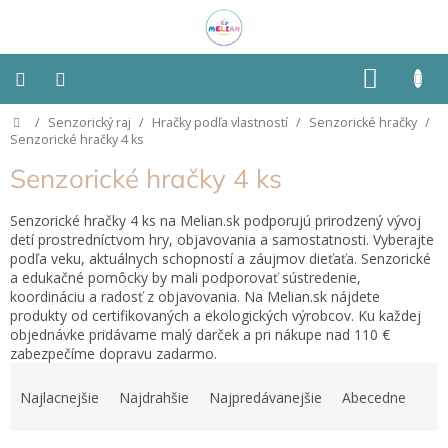
Prejsť
na
obsah
NÁKU
KOŠÍK
Domov
/
Senzorický raj
/
Hračky podľa vlastností
/
Senzorické hračky
/
Montessori
Senzorické hračky 4 ks
Senzorické hračky 4 ks
Detská
izba
Senzorické hračky 4 ks na Melian.sk podporujú prirodzený vývoj
detí prostredníctvom hry, objavovania a samostatnosti. Vyberajte
Senzorické
podľa veku, aktuálnych schopností a záujmov dieťaťa. Senzorické
pomôcky
a edukačné pomôcky by mali podporovať sústredenie,
koordináciu a radosť z objavovania. Na Melian.sk nájdete
Hračky
produkty od certifikovaných a ekologických výrobcov. Ku každej
podľa
objednávke pridávame malý darček a pri nákupe nad 110 €
typu
zabezpečíme dopravu zadarmo.
R
a
Hračky
Najlacnejšie
Najdrahšie
Najpredávanejšie
Abecedne
podľa
d
vlastností
e