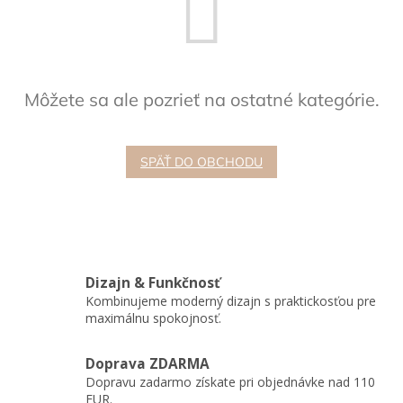
Hračky
podľa
veku
Môžete sa ale pozrieť na ostatné kategórie.
Hračky
podľa
príležitosti
SPÄŤ DO OBCHODU
Značky
Senzorický
raj
Prihlásenie
Dizajn & Funkčnosť
Kombinujeme moderný dizajn s praktickosťou pre
maximálnu spokojnosť.
Doprava ZDARMA
Dopravu zadarmo získate pri objednávke nad 110
EUR.