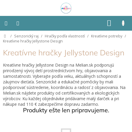
Prejsť
na
obsah
NÁKU
KOŠÍK
Domov
/
Senzorický raj
/
Hračky podľa vlastností
/
Kreatívne potreby
/
Montessori
Kreatívne hračky Jellystone Design
Kreatívne hračky Jellystone Design
Detská
izba
Kreatívne hračky Jellystone Design na Melian.sk podporujú
prirodzený vývoj detí prostredníctvom hry, objavovania a
Senzorické
samostatnosti. Vyberajte podľa veku, aktuálnych schopností a
pomôcky
záujmov dieťaťa. Senzorické a edukačné pomôcky by mali
podporovať sústredenie, koordináciu a radosť z objavovania. Na
Hračky
Melian.sk nájdete produkty od certifikovaných a ekologických
podľa
výrobcov. Ku každej objednávke pridávame malý darček a pri
typu
nákupe nad 110 € zabezpečíme dopravu zadarmo.
Produkty ešte len pripravujeme.
Hračky
podľa
vlastností