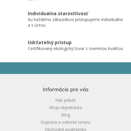
Individuálna starostlivosť
Ku každému zákazníkovi pristupujeme individuálne
a s úctou.
Udržateľný prístup
Certifikovaný ekologický tovar s overenou kvalitou.
Z
á
p
ä
Informácie pre vás
t
i
Náš príbeh
e
Moja objednávka
Blog
Doprava a vrátenie tovaru
Obchodné podmienky