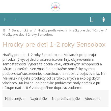
Prejsť
na
obsah
NÁKU
KOŠÍK
Domov
/
Senzorický raj
/
Hračky podľa veku
/
Hračky pre deti 1-2 roky
/
Montessori
Hračky pre deti 1-2 roky Sensobox
Hračky pre deti 1-2 roky Sensobox
Detská
izba
Hračky pre deti 1-2 roky Sensobox na Melian.sk podporujú
prirodzený vývoj detí prostredníctvom hry, objavovania a
Senzorické
samostatnosti. Vyberajte podľa veku, aktuálnych schopností a
pomôcky
záujmov dieťaťa. Senzorické a edukačné pomôcky by mali
podporovať sústredenie, koordináciu a radosť z objavovania. Na
Hračky
Melian.sk nájdete produkty od certifikovaných a ekologických
podľa
výrobcov. Ku každej objednávke pridávame malý darček a pri
typu
nákupe nad 110 € zabezpečíme dopravu zadarmo.
R
a
Hračky
Najlacnejšie
Najdrahšie
Najpredávanejšie
Abecedne
podľa
d
vlastností
e