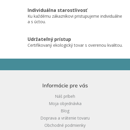
v
ý
Individuálna starostlivosť
p
Ku každému zákazníkovi pristupujeme individuálne
i
a s úctou.
s
u
Udržateľný prístup
Certifikovaný ekologický tovar s overenou kvalitou.
Z
á
p
ä
Informácie pre vás
t
i
Náš príbeh
e
Moja objednávka
Blog
Doprava a vrátenie tovaru
Obchodné podmienky