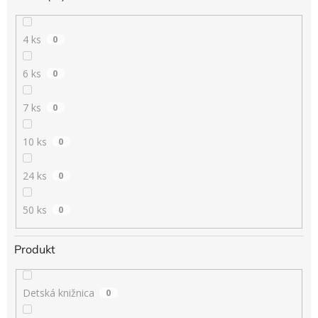
4 ks
0
6 ks
0
7 ks
0
10 ks
0
24 ks
0
50 ks
0
Produkt
Detská knižnica
0