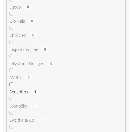
Djeco
0
Glo Pals
0
ChildGen
0
Inspire my play
0
Jellystone Designs
0
Muffik
0
Sensobox
1
Stonožka
0
Svojtka & Co.
0