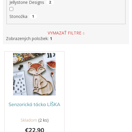
Jellystone Designs
2
Stonožka
1
VYMAZAŤ FILTRE
Zobrazených položiek:
1
V
ý
p
i
s
p
r
o
d
Senzorická tácka LÍŠKA
u
k
Skladom
(2 ks)
t
€22,90
o