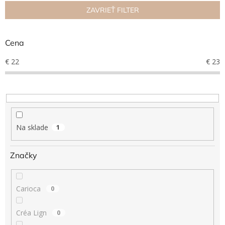
n
ZAVRIEŤ FILTER
Hračky
i
podľa
e
veku
p
Cena
r
Hračky
o
€
22
€
23
podľa
príležitosti
d
u
k
Značky
t
o
Senzorický
raj
v
Na sklade
1
Prihlásenie
Značky
Carioca
0
Créa Lign
0