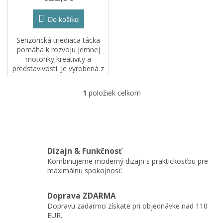
v
Do košíka
Senzorická triediaca tácka
pomáha k rozvoju jemnej
motoriky,kreativity a
predstavivosti. Je vyrobená z
dreva a celá zaliata
epoxidovou živicou, vďaka
1
položiek celkom
O
čomu je tácka odolná voči
v
vlhkým...
l
á
d
a
Dizajn & Funkčnosť
c
Kombinujeme moderný dizajn s praktickosťou pre
i
maximálnu spokojnosť.
e
p
r
Doprava ZDARMA
v
Dopravu zadarmo získate pri objednávke nad 110
k
EUR.
y