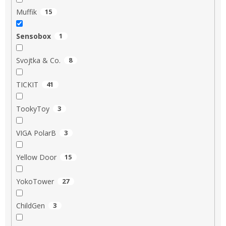
Muffik
15
Sensobox
1
Svojtka & Co.
8
TICKIT
41
TookyToy
3
VIGA PolarB
3
Yellow Door
15
YokoTower
27
ChildGen
3