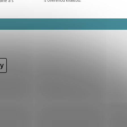
s overenou kvalitou.
álne a s