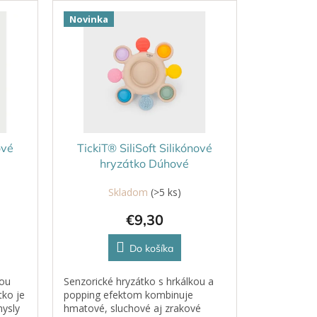
Novinka
ové
TickiT® SiliSoft Silikónové
hryzátko Dúhové
Skladom
(>5 ks)
€9,30
Do košíka
nou
Senzorické hryzátko s hrkálkou a
tko je
popping efektom kombinuje
mysly
hmatové, sluchové aj zrakové