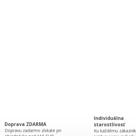
y
v
ý
p
i
s
u
Individuálna
Doprava ZDARMA
starostlivosť
Dopravu zadarmo získate pri
Ku každému zákazník