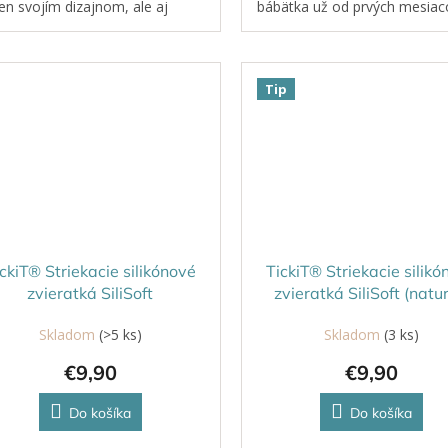
len svojím dizajnom, ale aj
bábätka už od prvých mesiac
kčnosťou.
života.
Tip
ckiT® Striekacie silikónové
TickiT® Striekacie silikó
zvieratká SiliSoft
zvieratká SiliSoft (natur
Skladom
(>5 ks)
Skladom
(3 ks)
€9,90
€9,90
Do košíka
Do košíka