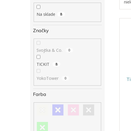
nie
fun
Na sklade
8
Značky
Svojtka & Co.
0
TICKIT
8
YokoTower
0
Ti
Farba