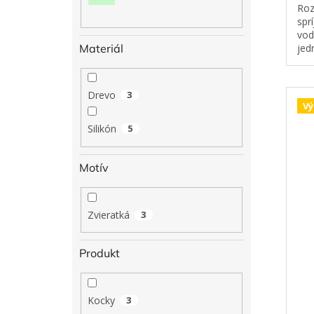
Roz
spr
vod
Materiál
jed
str
oka
senz
Drevo
3
Vý
Silikón
5
Motív
Zvieratká
3
Produkt
Kocky
3