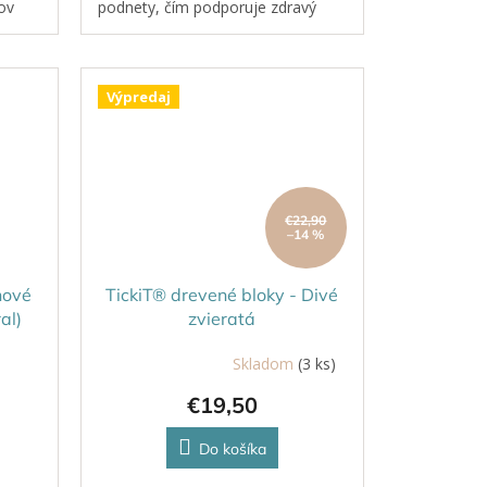
ov
podnety, čím podporuje zdravý
vývoj zmyslov už od ranného veku.
Výpredaj
€22,90
–14 %
nové
TickiT® drevené bloky - Divé
al)
zvieratá
Skladom
(3 ks)
Priemerné
hodnotenie
€19,50
produktu
je
5,0
Do košíka
z