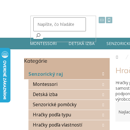
Prejsť
na
obsah
MONTESSORI
DETSKÁ IZBA
SENZORICK
Dom
Kategórie
Preskočiť
B
kategórie
Hra
o
Senzorický raj
č
Hračky 
n
Montessori
samosta
ý
podporo
Detská izba
p
výrobco
a
R
Senzorické pomôcky
n
a
Najlac
e
Hračky podľa typu
d
l
e
Hračky podľa vlastností
V