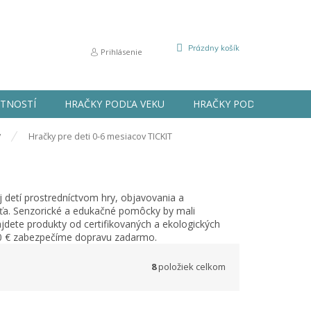
NÁKUPNÝ
Prázdny košík
Prihlásenie
KOŠÍK
STNOSTÍ
HRAČKY PODĽA VEKU
HRAČKY PODĽA PRÍLEŽIT
v
Hračky pre deti 0-6 mesiacov TICKIT
 detí prostredníctvom hry, objavovania a
aťa. Senzorické a edukačné pomôcky by mali
jdete produkty od certifikovaných a ekologických
10 € zabezpečíme dopravu zadarmo.
8
položiek celkom