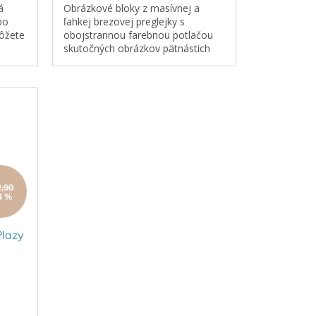
5
á
Obrázkové bloky z masívnej a
hviezdičiek.
bo
ľahkej brezovej preglejky s
ôžete
obojstrannou farebnou potlačou
skutočných obrázkov pätnástich
voľne žijúcich cicavcov a vtákov.
rodné
Ideálne pre deti, ktoré sa môžu
zapojiť do...
2,90
4 %
Plazy