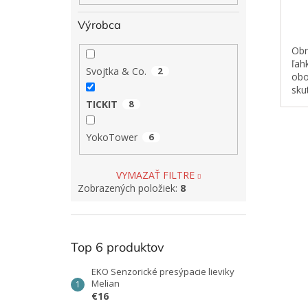
Výrobca
Obr
ľah
Svojtka & Co.
2
obo
sku
mor
TICKIT
8
živ
môž
YokoTower
6
VYMAZAŤ FILTRE
Zobrazených položiek:
8
Top 6 produktov
EKO Senzorické presýpacie lieviky
Melian
€16