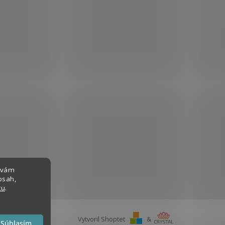
 vám
bsah,
tu
.
Vytvoril Shoptet
&
Súhlasím