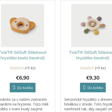
TickiT® SiliSoft Silikónové
TickiT® SiliSoft Silikón
hryzátko koala (neutral)
hryzátko (neutral)
Skladom
(>5 ks)
Skladom
(>5 ks)
€6,90
€9,30
Do košíka
Do košíka
námte sa s našimi zvieracími
Senzorické hryzátko s dreve
arátmi na hryzenie. Toto milé
hrkálkou v strede. Toto hryzá
zátko v tvare koaly zaujme
navrhnuté tak, aby zaujalo z