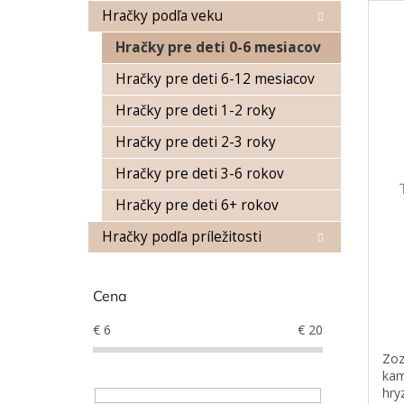
n
Hračky podľa veku
ý
i
p
e
Hračky pre deti 0-6 mesiacov
i
p
s
r
Hračky pre deti 6-12 mesiacov
p
o
Hračky pre deti 1-2 roky
r
d
o
u
Hračky pre deti 2-3 roky
d
k
Hračky pre deti 3-6 rokov
u
t
k
o
Hračky pre deti 6+ rokov
t
v
o
Hračky podľa príležitosti
v
Cena
€
6
€
20
Zoz
kam
hry