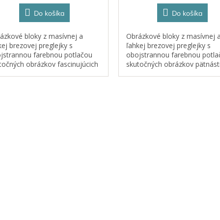
Do košíka
Do košíka
ázkové bloky z masívnej a
Obrázkové bloky z masívnej 
kej brezovej preglejky s
ľahkej brezovej preglejky s
jstrannou farebnou potlačou
obojstrannou farebnou potla
točných obrázkov fascinujúcich
skutočných obrázkov pätnást
ských tvorov a morského
plazov a obojživelníkov. Ideál
ota. Ideálne pre deti, ktoré sa
deti, ktoré sa môžu zapojiť d
u zapojiť...
nápaditej...
O
v
l
á
d
a
c
i
e
p
r
v
k