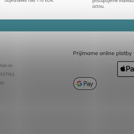
objednávke nad 110 EUR.
pristupujeme individu
úctou.
Prijímame online platby
lian.sk
337562
ids