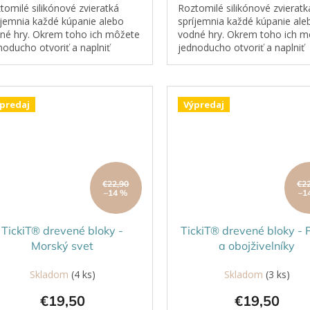
tomilé silikónové zvieratká
Roztomilé silikónové zvieratk
íjemnia každé kúpanie alebo
spríjemnia každé kúpanie ale
né hry. Okrem toho ich môžete
vodné hry. Okrem toho ich m
noducho otvoriť a naplniť
jednoducho otvoriť a naplniť
ukovinami či korálkami –
strukovinami či korálkami –
mžite sa z nich stanú prírodné
okamžite sa z nich stanú prí
orické...
senzorické...
predaj
Výpredaj
€22,90
€2
–14 %
–1
TickiT® drevené bloky -
TickiT® drevené bloky - 
Morský svet
a obojživelníky
Skladom
(4 ks)
Skladom
(3 ks)
€19,50
€19,50