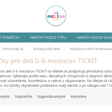
É POMÔCKY
HRAČKY PODĽA TYPU
HRAČKY PODĽA VLA
ov
Senzorický raj
Hračky podľa veku
Hračky pre deti 0-6 mesiaco
čky pre deti 0-6 mesiacov TICKIT
pre deti 0-6 mesiacov TICKIT na Melian.sk podporujú prirodzený vývoj
tnosti. Vyberajte podľa veku, aktuálnych schopností a záujmov dieť
vať sústredenie, koordináciu a radosť z objavovania. Na Melian.sk ná
v. Ku každej objednávke pridávame malý darček a pri nákupe nad 1
nejšie
Najdrahšie
Najpredávanejšie
Abecedne