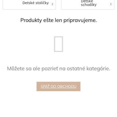
Detské
Detské stoličky
schodíky
Hračky
podľa
veku
Produkty ešte len pripravujeme.
Hračky
podľa
príležitosti
Značky
Senzorický
raj
Môžete sa ale pozrieť na ostatné kategórie.
Prihlásenie
SPÄŤ DO OBCHODU