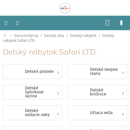
Prejsť
na
obsah
NÁKU
KOŠÍK
Domov
/
Senzorický raj
/
Detská izba
/
Detský nábytok
/
Detský
Montessori
nábytok Safari LTD.
Detský nábytok Safari LTD.
Detská
izba
Detské teepee
Detské postele
Senzorické
stany
pomôcky
Detské
Detské
Hračky
šatníkové
knižnice
podľa
skrine
typu
Detské
Učiaca veža
sedacie vaky
Hračky
podľa
vlastností