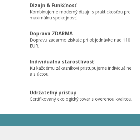
Dizajn & Funkčnosť
Kombinujeme moderný dizajn s praktickosťou pre
maximálnu spokojnosť.
Doprava ZDARMA
Dopravu zadarmo získate pri objednávke nad 110
EUR.
Individuálna starostlivosť
Ku každému zákazníkovi pristupujeme individuálne
a s úctou.
Udržateľný prístup
Certifikovaný ekologický tovar s overenou kvalitou.
Z
á
p
ä