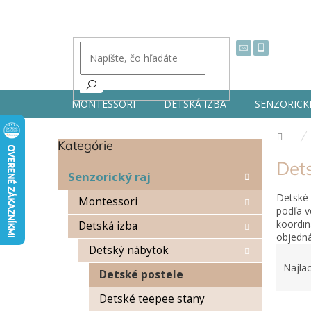
Prejsť
na
obsah
MONTESSORI
DETSKÁ IZBA
SENZORICK
Dom
Kategórie
Preskočiť
B
kategórie
Det
o
Senzorický raj
č
Detské 
n
Montessori
podľa v
ý
koordin
Detská izba
p
objedná
a
R
Detský nábytok
n
a
Najlac
e
Detské postele
d
l
e
Detské teepee stany
V