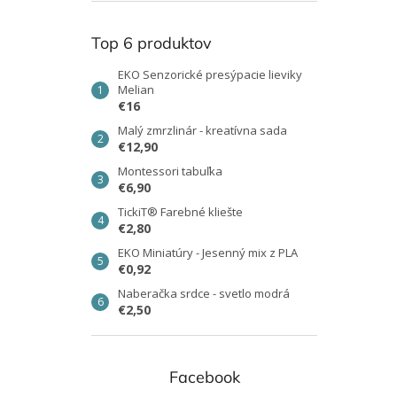
Top 6 produktov
EKO Senzorické presýpacie lieviky
Melian
€16
Malý zmrzlinár - kreatívna sada
€12,90
Montessori tabuľka
€6,90
TickiT® Farebné kliešte
€2,80
EKO Miniatúry - Jesenný mix z PLA
€0,92
Naberačka srdce - svetlo modrá
€2,50
Facebook