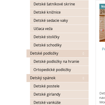
n
Detské šatníkové skrine
ý
i
No
p
e
Detské knižnice
i
p
s
r
Detské sedacie vaky
p
o
Učiaca veža
r
d
o
u
Detské stoličky
d
k
Detské schodíky
u
t
P
k
o
Detské podložky
t
v
o
Detské podložky na hranie
v
Ortopedické podložky
Detský spánok
Detské postele
Det
Detské girlandy
nav
Mon
Detské vankúše