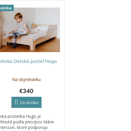
vinka
etinka Detská posteľ Hugo
Na objednávku
€340
Do košíka
ská postieľka Hugo je
rhnutá podľa princípov Márie
tessori, ktoré podporujú