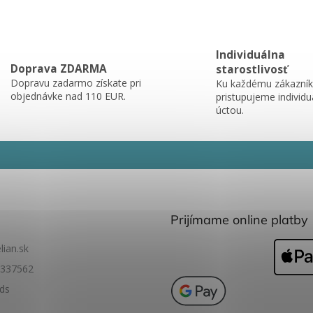
Individuálna
Doprava ZDARMA
starostlivosť
Dopravu zadarmo získate pri
Ku každému zákazník
objednávke nad 110 EUR.
pristupujeme individu
úctou.
Prijímame online platby
lian.sk
337562
ids