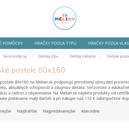
É POMÔCKY
HRAČKY PODĽA TYPU
HRAČKY PODĽA VLA
ov
Senzorický raj
Detská izba
Detský nábytok
Detské post
ské postele 80x160
postele 80x160 na Melian.sk podporujú prirodzený vývoj detí prostre
eku, aktuálnych schopností a záujmov dieťaťa. Senzorické a edukačn
áciu a radosť z objavovania. Na Melian.sk nájdete produkty od certif
vke pridávame malý darček a pri nákupe nad 110 € zabezpečíme do
nejšie
Najdrahšie
Najpredávanejšie
Abecedne