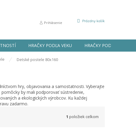
NÁKUPNÝ
Prázdny košík
Prihlásenie
KOŠÍK
STNOSTÍ
HRAČKY PODĽA VEKU
HRAČKY PODĽA PRÍLEŽIT
ele
Detské postele 80x160
dníctvom hry, objavovania a samostatnosti. Vyberajte
é pomôcky by mali podporovať sústredenie,
ikovaných a ekologických výrobcov. Ku každej
pravu zadarmo.
1
položiek celkom