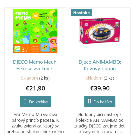
V
Novinka
ý
p
i
s
p
r
o
d
DJECO Memo Meuh:
Djeco ANIMAMBO:
u
Pexeso zvukové-
Kovový bubon
k
zvieratká
Skladom
(2 ks)
Skladom
(2 ks)
t
€21,90
€39,90
o
v
Do košíka
Do košíka
Hra Memo Mú využíva
Hudobný bicí nástroj z
párový princíp pexesa. K
kolekcie ANIMAMBO od
zvuku zvieratka, ktorý sa
značky DJECO zaujme deti
prehrá po stlačení niektorého
krásnymi ilustráciami s