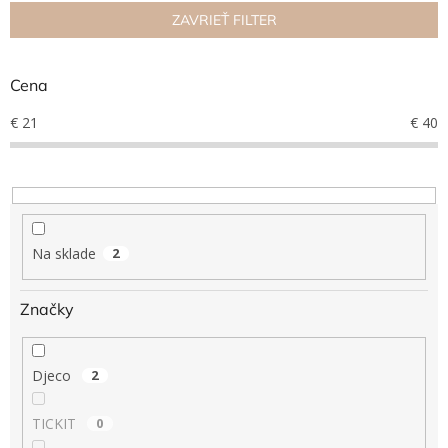
n
ZAVRIEŤ FILTER
Hračky
i
podľa
e
veku
p
Cena
r
Hračky
o
€
21
€
40
podľa
príležitosti
d
u
k
Značky
t
o
Senzorický
raj
v
Na sklade
2
Prihlásenie
Značky
Djeco
2
TICKIT
0