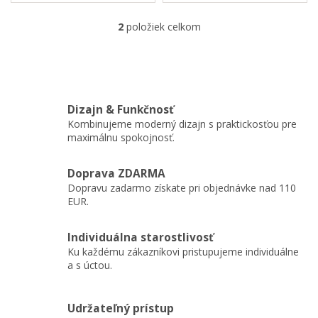
žltého tlačidla na hracej
indiánskou tematikou a
doske, treba nájsť kartičku
jemným, harmonickým
2
položiek celkom
O
zvieratka, ktorému zvuk patrí.
zvukom. Nástroj má 8
v
Pri novej...
kovových jazykov, z ktorých
l
každý vydáva...
á
d
a
Dizajn & Funkčnosť
c
Kombinujeme moderný dizajn s praktickosťou pre
i
maximálnu spokojnosť.
e
p
r
Doprava ZDARMA
v
Dopravu zadarmo získate pri objednávke nad 110
k
EUR.
y
v
ý
Individuálna starostlivosť
p
Ku každému zákazníkovi pristupujeme individuálne
i
a s úctou.
s
u
Udržateľný prístup