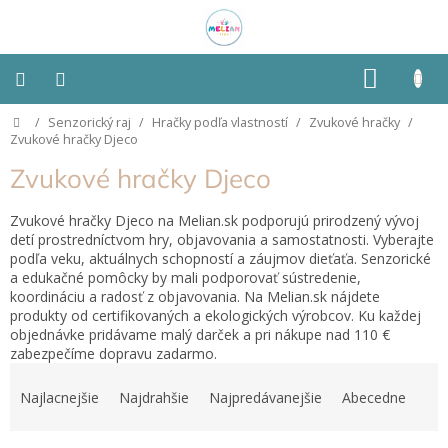
Prejsť
na
obsah
NÁKU
KOŠÍK
Domov
/
Senzorický raj
/
Hračky podľa vlastností
/
Zvukové hračky
/
Montessori
Zvukové hračky Djeco
Zvukové hračky Djeco
Detská
izba
Zvukové hračky Djeco na Melian.sk podporujú prirodzený vývoj
detí prostredníctvom hry, objavovania a samostatnosti. Vyberajte
Senzorické
podľa veku, aktuálnych schopností a záujmov dieťaťa. Senzorické
pomôcky
a edukačné pomôcky by mali podporovať sústredenie,
koordináciu a radosť z objavovania. Na Melian.sk nájdete
Hračky
produkty od certifikovaných a ekologických výrobcov. Ku každej
podľa
objednávke pridávame malý darček a pri nákupe nad 110 €
typu
zabezpečíme dopravu zadarmo.
R
a
Hračky
Najlacnejšie
Najdrahšie
Najpredávanejšie
Abecedne
podľa
d
vlastností
e