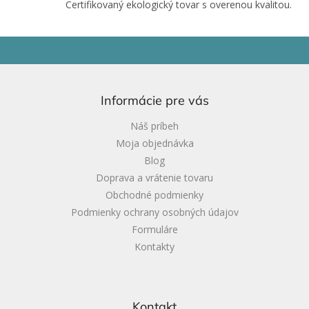
Certifikovaný ekologický tovar s overenou kvalitou.
Z
á
p
ä
Informácie pre vás
t
i
Náš príbeh
e
Moja objednávka
Blog
Doprava a vrátenie tovaru
Obchodné podmienky
Podmienky ochrany osobných údajov
Formuláre
Kontakty
Kontakt