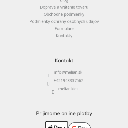
v
Doprava a vrátenie tovaru
ý
Obchodné podmienky
p
i
Podmienky ochrany osobných údajov
s
Formuláre
u
Kontakty
Kontakt
info
@
melian.sk
+421948337562
melian.kids
Prijímame online platby