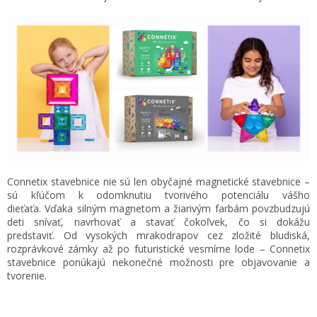
Hračky
podľa
veku
Hračky
podľa
príležitosti
Značky
Senzorický
raj
Connetix stavebnice nie sú len obyčajné magnetické stavebnice –
sú kľúčom k odomknutiu tvorivého potenciálu vášho
dieťaťa.
Vďaka silným magnetom a žiarivým farbám povzbudzujú
Prihlásenie
deti snívať, navrhovať a stavať čokoľvek, čo si dokážu
predstaviť.
Od vysokých mrakodrapov cez zložité bludiská,
rozprávkové zámky až po futuristické vesmírne lode – Connetix
stavebnice ponúkajú nekonečné možnosti pre objavovanie a
tvorenie.