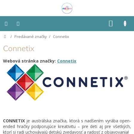
Prejsť
na
obsah
NÁKU
KOŠÍK
Domov
/
Predávané značky
/
Connetix
Montessori
Connetix
Detská
izba
Webová stránka značky:
Connetix
Senzorické
pomôcky
Hračky
podľa
typu
Hračky
CONNETIX
je austrálska značka, ktorá s nadšením vyrába open-
podľa
ended hračky podporujúce kreativitu – pre deti aj pre všetkých,
vlastností
ktorí si radi uchovávajú detskú zvedavosť a radosť z objavovania!