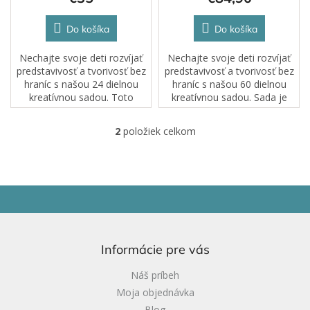
v
Do košíka
Do košíka
Nechajte svoje deti rozvíjať
Nechajte svoje deti rozvíjať
predstavivosť a tvorivosť bez
predstavivosť a tvorivosť bez
hraníc s našou 24 dielnou
hraníc s našou 60 dielnou
kreatívnou sadou. Toto
kreatívnou sadou. Sada je
balenie obsahuje výber
ideálny vstup do sveta
tvarov v každej dúhovej farbe
CONNETIX, ktorý poskytuje
2
položiek celkom
O
a bolo vytvorené tak, aby
hodiny nekonečnej zábavy
v
vám...
pre deti aj...
l
á
d
Z
a
á
c
p
i
ä
e
Informácie pre vás
t
p
i
r
Náš príbeh
v
e
Moja objednávka
k
y
Blog