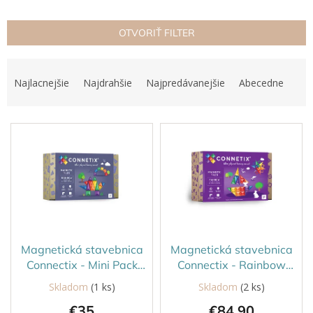
OTVORIŤ FILTER
R
a
Najlacnejšie
Najdrahšie
Najpredávanejšie
Abecedne
d
e
V
n
ý
i
p
e
i
p
s
r
p
o
r
d
o
u
d
k
Magnetická stavebnica
Magnetická stavebnica
u
t
Connectix - Mini Pack
Connectix - Rainbow
k
o
24ks
Starter Pack 60ks
Skladom
(1 ks)
Skladom
(2 ks)
t
v
€35
€84,90
o