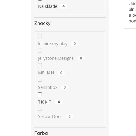
Udr
Na sklade
4
pln
a o
pod
Značky
tak
usp
ideá
Inspire my play
0
Jellystone Designs
0
MELIAN
0
Sensobox
0
TICKIT
4
Yellow Door
0
Farba