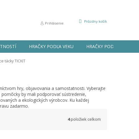
NÁKUPNÝ
Prázdny košík
Prihlásenie
KOŠÍK
STNOSTÍ
HRAČKY PODĽA VEKU
HRAČKY PODĽA PRÍLEŽIT
ce tácky TICKIT
dníctvom hry, objavovania a samostatnosti. Vyberajte
é pomôcky by mali podporovať sústredenie,
ikovaných a ekologických výrobcov. Ku každej
pravu zadarmo.
4
položiek celkom