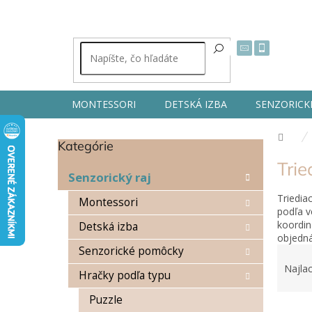
Prejsť
na
obsah
MONTESSORI
DETSKÁ IZBA
SENZORICK
Dom
Kategórie
Preskočiť
B
kategórie
Trie
o
Senzorický raj
č
Triedia
n
Montessori
podľa v
ý
koordin
Detská izba
p
objedná
a
R
Senzorické pomôcky
n
a
Najlac
e
Hračky podľa typu
d
l
e
Puzzle
V