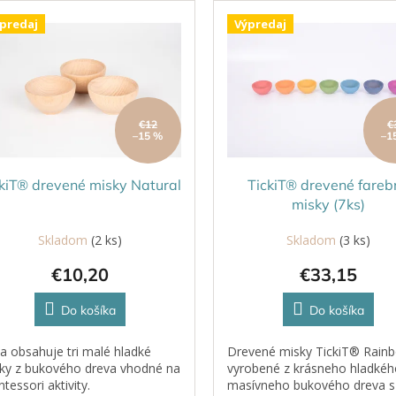
predaj
Výpredaj
€12
€
–15 %
–1
kiT® drevené misky Natural
TickiT® drevené fareb
misky (7ks)
Skladom
(2 ks)
Skladom
(3 ks)
€10,20
€33,15
Do košíka
Do košíka
a obsahuje tri malé hladké
Drevené misky TickiT® Rain
ky z bukového dreva vhodné na
vyrobené z krásneho hladkéh
tessori aktivity.
masívneho bukového dreva s