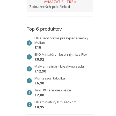
VYMAZAŤ FILTRE
Zobrazených položiek:
4
Top 6 produktov
EKO Senzorické presýpacie lieviky
Melian
€16
EKO Miniatúry - Jesenný mix z PLA
€0,92
Malý zmrzlinár - kreatívna sada
€12,90
Montessori tabuľka
€6,90
TickiT® Farebné kliešte
€2,80
EKO miniatúry k mlsáčikom
€0,95