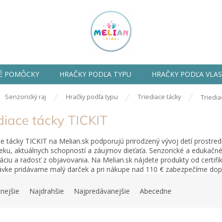
É POMÔCKY
HRAČKY PODĽA TYPU
HRAČKY PODĽA VLA
ov
Senzorický raj
Hračky podľa typu
Triediace tácky
Triedia
diace tácky TICKIT
ce tácky TICKIT na Melian.sk podporujú prirodzený vývoj detí prostre
eku, aktuálnych schopností a záujmov dieťaťa. Senzorické a edukačn
áciu a radosť z objavovania. Na Melian.sk nájdete produkty od certif
vke pridávame malý darček a pri nákupe nad 110 € zabezpečíme do
nejšie
Najdrahšie
Najpredávanejšie
Abecedne