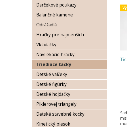
n
Darčekové poukazy
ý
i
Vý
p
e
Balančné kamene
i
p
s
r
Odrážadlá
p
o
Hračky pre najmenších
r
d
o
u
Vkladačky
d
k
Navliekacie hračky
u
t
Tic
k
o
Triediace tácky
t
v
o
Detské valčeky
v
Detské figúrky
Detské hojdačky
Piklerovej triangely
Sad
Detské stavebné kocky
mis
mon
Kinetický piesok