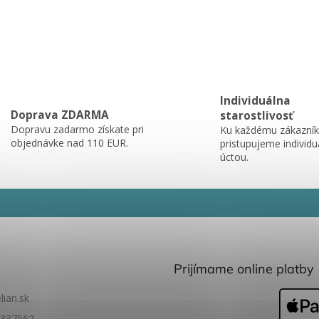
Individuálna
Doprava ZDARMA
starostlivosť
Dopravu zadarmo získate pri
Ku každému zákazník
objednávke nad 110 EUR.
pristupujeme individu
úctou.
Prijímame online platby
lian.sk
337562