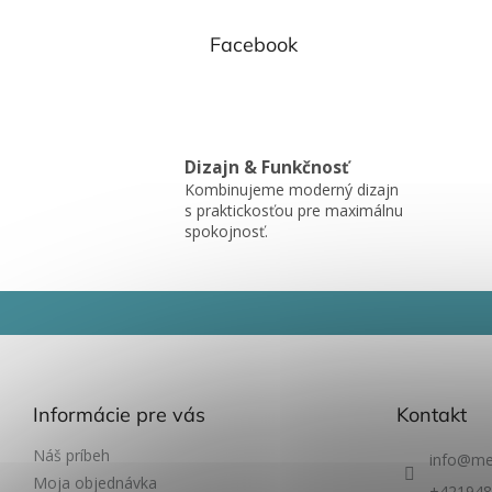
Facebook
Dizajn & Funkčnosť
Kombinujeme moderný dizajn
s praktickosťou pre maximálnu
spokojnosť.
Z
á
p
ä
t
Informácie pre vás
Kontakt
i
e
Náš príbeh
info
@
me
Moja objednávka
+421948