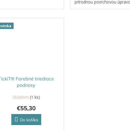
prírodnou povrchovou úprav
siedmich rôznych farbách dúh
Ideálne na skladanie, vytvára
nápaditých...
vinka
TickiT® Farebné triediace
podnosy
Skladom
(1 ks)
€55,30
Do košíka