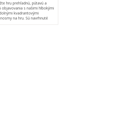
žte hru prehľadnú, pútavú a
ú objavovania s našimi hlbokými
dolnými kvadrantovými
nosmy na hru. Sú navrhnuté
, aby umožňovali oddeliť a
oriadať rôzne materiály –
lne na...
O
v
l
á
d
a
c
i
e
p
r
v
k
y
v
ý
p