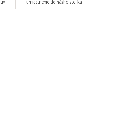
ouv
umiestnenie do nášho stolíka
y.
TickiT® Stôl na suché i vodné
nie
senzorické aktivity alebo na voľnú
hru na stole...