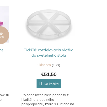
39
5 %
né
TickiT® rozdelovacia vložka
do svetelného stola
Skladom
(1 ks)
€51,50
Do košíka
bow sú
Polopriesvitné biele podnosy z
o
hladkého a odolného
polypropylénu, ktoré sú určené na