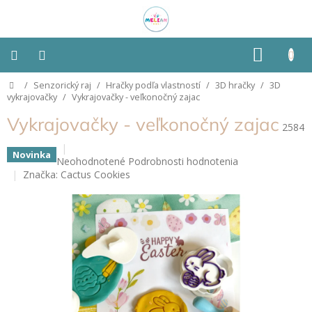
Prejsť
na
obsah
NÁKU
KOŠÍK
Domov
/
Senzorický raj
/
Hračky podľa vlastností
/
3D hračky
/
3D
Montessori
vykrajovačky
/
Vykrajovačky - veľkonočný zajac
Vykrajovačky - veľkonočný zajac
Detská
2584
izba
Novinka
Priemerné
Neohodnotené
Podrobnosti hodnotenia
Senzorické
hodnotenie
Značka:
Cactus Cookies
pomôcky
produktu
je
0,0
Hračky
z
podľa
typu
5
hviezdičiek.
Hračky
podľa
vlastností