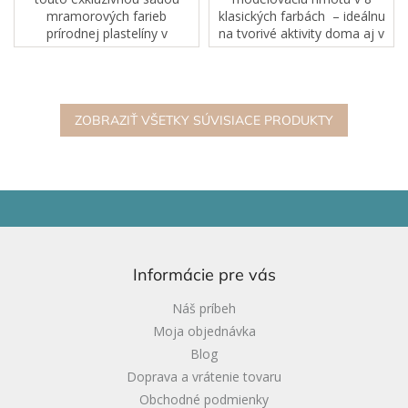
mramorových farieb
klasických farbách – ideálnu
prírodnej plastelíny v
na tvorivé aktivity doma aj v
elegantných dózach. Dózy sú
škole.
vyrobené z kvalitného,
bezpečného plastu, ktorý je
ideálny pre detské...
ZOBRAZIŤ VŠETKY SÚVISIACE PRODUKTY
Z
á
p
ä
Informácie pre vás
t
i
Náš príbeh
e
Moja objednávka
Blog
Doprava a vrátenie tovaru
Obchodné podmienky