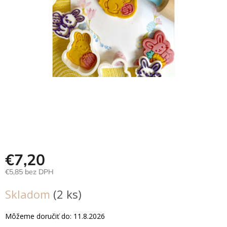
Hračky
podľa
veku
Hračky
podľa
príležitosti
Značky
Senzorický
raj
Prihlásenie
€7,20
€5,85 bez DPH
Jednotková
Skladom
(2 ks)
cena:
Môžeme doručiť do:
11.8.2026