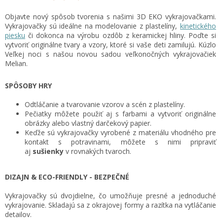
Objavte nový spôsob tvorenia s našimi 3D EKO vykrajovačkami.
Vykrajovačky sú ideálne na modelovanie z plastelíny,
kinetického
piesku
či dokonca na výrobu ozdôb z keramickej hliny. Poďte si
vytvoriť originálne tvary a vzory, ktoré si vaše deti zamilujú.
Kúzlo
Veľkej noci s našou novou sadou veľkonočných vykrajovačiek
Melian.
SPÔSOBY HRY
Odtláčanie a tvarovanie vzorov a scén z plastelíny.
Pečiatky môžete použiť aj s farbami a vytvoriť originálne
obrázky alebo vlastný darčekový papier.
Keďže sú vykrajovačky vyrobené z materiálu vhodného pre
kontakt s potravinami, môžete s nimi pripraviť
aj
sušienky
v rovnakých tvaroch.
DIZAJN & ECO-FRIENDLY - BEZPEČNÉ
Vykrajovačky sú dvojdielne, čo umožňuje presné a jednoduché
vykrajovanie. Skladajú sa z okrajovej formy a razítka na vytláčanie
detailov.