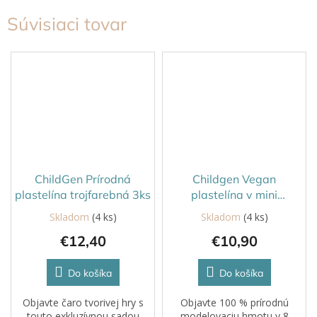
Súvisiaci tovar
ChildGen Prírodná
Childgen Vegan
plastelína trojfarebná 3ks
plastelína v mini
kelímkoch 8ks
Skladom
(4 ks)
Skladom
(4 ks)
€12,40
€10,90
Do košíka
Do košíka
Objavte čaro tvorivej hry s
Objavte 100 % prírodnú
touto exkluzívnou sadou
modelovaciu hmotu v 8