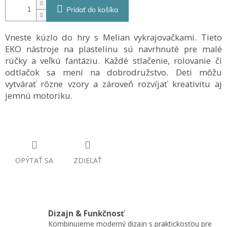
Pridať do košíka
Vneste kúzlo do hry s Melian vykrajovačkami. Tieto
EKO nástroje na plastelínu sú navrhnuté pre malé
rúčky a veľkú fantáziu. Každé stlačenie, rolovanie či
odtlačok sa mení na dobrodružstvo. Deti môžu
vytvárať rôzne vzory a zároveň rozvíjať kreativitu aj
jemnú motoriku.
OPÝTAŤ SA
ZDIEĽAŤ
Dizajn & Funkčnosť
Kombinujeme moderný dizajn s praktickosťou pre