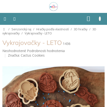
Prejsť
na
obsah
NÁKU
KOŠÍK
Domov
/
Senzorický raj
/
Hračky podľa vlastností
/
3D hračky
/
3D
Montessori
vykrajovačky
/
Vykrajovačky - LETO
Vykrajovačky - LETO
Detská
1436
izba
Priemerné
Neohodnotené
Podrobnosti hodnotenia
hodnotenie
Značka:
Cactus Cookies
Senzorické
produktu
pomôcky
je
0,0
z
Hračky
5
podľa
typu
hviezdičiek.
Hračky
podľa
vlastností