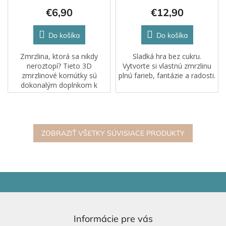
€6,90
€12,90
Do košíka
Do košíka
Zmrzlina, ktorá sa nikdy
Sladká hra bez cukru.
neroztopí? Tieto 3D
Vytvorte si vlastnú zmrzlinu
zmrzlinové kornútky sú
plnú farieb, fantázie a radosti.
dokonalým doplnkom k
senzorickým hrám alebo na
pieskovisku. Deti môžu
tvarovať, zdobiť, miešať a
predstierať, že servírujú
sladké...
ZOBRAZIŤ VŠETKY SÚVISIACE PRODUKTY
Z
á
p
ä
Informácie pre vás
t