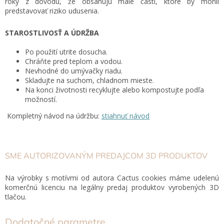
roky z dôvodu, že obsahujú malé časti, ktoré by mohli
predstavovať riziko udusenia.
STAROSTLIVOSŤ A ÚDRŽBA
Po použití utrite dosucha.
Chráňte pred teplom a vodou.
Nevhodné do umývačky riadu.
Skladujte na suchom, chladnom mieste.
Na konci životnosti recyklujte alebo kompostujte podľa
možností.
Kompletný návod na údržbu:
stiahnuť návod
SME AUTORIZOVANÝM PREDAJCOM 3D PRODUKTOV
Na výrobky s motívmi od autora Cactus cookies máme udelenú
komerčnú licenciu na legálny predaj produktov vyrobených 3D
tlačou.
Dodatočné parametre