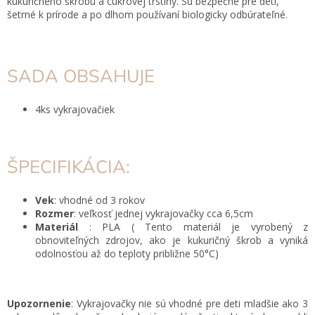
kukuričného škrobu a cukrovej trstiny. Sú bezpečné pre deti,
šetrné k prírode a po dlhom používaní biologicky odbúrateľné.
SADA OBSAHUJE
4ks vykrajovačiek
ŠPECIFIKÁCIA:
Vek
: vhodné od 3 rokov
Rozmer
: veľkosť jednej vykrajovačky cca 6,5cm
Materiál
: PLA
( Tento materiál je vyrobený z
obnoviteľných zdrojov, ako je kukuričný škrob a vyniká
odolnosťou až do teploty približne 50
°C)
Upozornenie
: Vykrajovačky nie sú vhodné pre deti mladšie ako 3