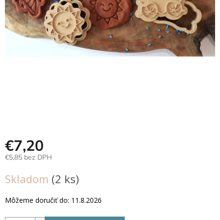
Hračky
podľa
veku
Hračky
podľa
príležitosti
Značky
Senzorický
raj
€7,20
Prihlásenie
€5,85 bez DPH
Jednotková
Skladom
(2 ks)
cena:
Môžeme doručiť do:
11.8.2026