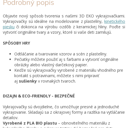
Podrobný popis
Objavte nový spôsob tvorenia s našimi 3D EKO vykrajovačkami.
Vykrajovačky sú ideálne na modelovanie z plastelíny,
kinetického
piesku
či dokonca na výrobu ozdôb z keramickej hliny. Poďte si
vytvoriť originálne tvary a vzory, ktoré si vaše deti zamilujú.
SPÔSOBY HRY
Odtláčanie a tvarovanie vzorov a scén z plastelíny.
Pečiatky môžete použiť aj s farbami a vytvoriť originálne
obrázky alebo vlastný darčekový papier.
Keďže sú vykrajovačky vyrobené z materiálu vhodného pre
kontakt s potravinami, môžete s nimi pripraviť
aj
sušienky
v rovnakých tvaroch.
DIZAJN & ECO-FRIENDLY - BEZPEČNÉ
Vykrajovačky sú dvojdielne, čo umožňuje presné a jednoduché
vykrajovanie. Skladajú sa z okrajovej formy a razítka na vytláčanie
detailov.
Vyrobené z PLA BIO plastu
– obnoviteľného materiálu z