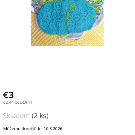
Hračky
podľa
veku
Hračky
podľa
príležitosti
Značky
Senzorický
raj
Prihlásenie
€3
€2,44 bez DPH
Jednotková
Skladom
(2 ks)
cena:
Môžeme doručiť do:
10.8.2026