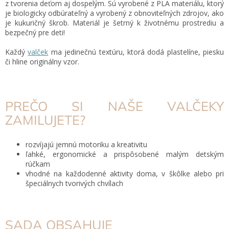
z tvorenia deťom aj dospelým. Sú vyrobené z PLA materiálu, ktorý
je biologicky odbúrateľný
a vyrobený z obnoviteľných zdrojov, ako
je kukuričný škrob. Materiál je šetrný k životnému prostrediu a
bezpečný pre deti!
Každý
valček
ma jedinečnú textúru, ktorá dodá plastelíne, piesku
či hline originálny vzor.
PREČO SI NAŠE VALČEKY
ZAMILUJETE?
rozvíjajú jemnú motoriku a kreativitu
ľahké, ergonomické a prispôsobené malým detským
rúčkam
vhodné na každodenné aktivity doma, v škôlke alebo pri
špeciálnych tvorivých chvílach
SADA OBSAHUJE