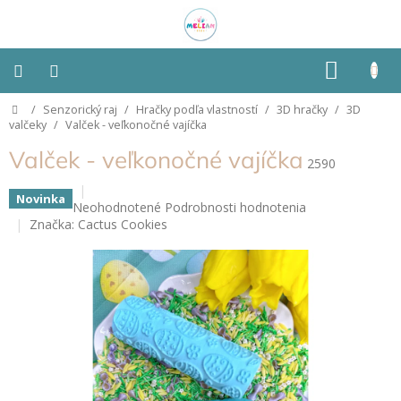
Prejsť
na
obsah
NÁKU
KOŠÍK
Domov
/
Senzorický raj
/
Hračky podľa vlastností
/
3D hračky
/
3D
Montessori
valčeky
/
Valček - veľkonočné vajíčka
Valček - veľkonočné vajíčka
Detská
2590
izba
Novinka
Priemerné
Neohodnotené
Podrobnosti hodnotenia
Senzorické
hodnotenie
Značka:
Cactus Cookies
pomôcky
produktu
je
0,0
Hračky
z
podľa
typu
5
hviezdičiek.
Hračky
podľa
vlastností