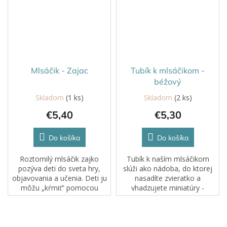
Mlsáčik - Zajac
Tubík k mlsáčikom -
béžový
Skladom
(1 ks)
Skladom
(2 ks)
€5,40
€5,30
Do košíka
Do košíka
Roztomilý mlsáčik zajko
Tubík k naším mlsáčikom
pozýva deti do sveta hry,
slúži ako nádoba, do ktorej
objavovania a učenia. Deti ju
nasadíte zvieratko a
môžu „kŕmiť“ pomocou
vhadzujete miniatúry -
prstov alebo si precvičovať
maškrty.
jemnú motoriku aj s
pinzetou. Mlsáčik je ideálnym
doplnkom k...