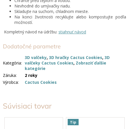
Chráňte pred teplom a vodou.
Nevhodné do umývačky riadu.
Skladujte na suchom, chladnom mieste.
Na konci životnosti recyklujte alebo kompostujte podľa
možností.
Kompletný návod na údržbu:
stiahnuť návod
Dodatočné parametre
3D valčeky
,
3D hračky Cactus Cookies
,
3D
Kategória
:
valčeky Cactus Cookies
,
Zobraziť ďalšie
kategórie
Záruka
:
2 roky
Výrobca
:
Cactus Cookies
Súvisiaci tovar
Tip