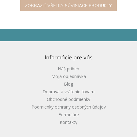
ZOBRAZIŤ VŠETKY SÚVISIACE PRODUKTY
Z
á
p
ä
Informácie pre vás
t
i
Náš príbeh
e
Moja objednávka
Blog
Doprava a vrátenie tovaru
Obchodné podmienky
Podmienky ochrany osobných údajov
Formuláre
Kontakty