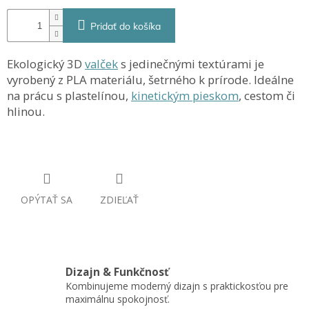
Pridať do košíka
Ekologický 3D
valček
s jedinečnými textúrami je
vyrobený z PLA materiálu, šetrného k prírode. Ideálne
na prácu s plastelínou,
kinetickým pieskom
, cestom či
hlinou.
OPÝTAŤ SA
ZDIEĽAŤ
Dizajn & Funkčnosť
Kombinujeme moderný dizajn s praktickosťou pre
maximálnu spokojnosť.