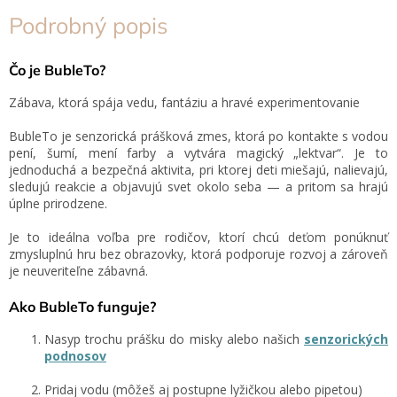
Podrobný popis
Čo je BubleTo?
Zábava, ktorá spája vedu, fantáziu a hravé experimentovanie
BubleTo je senzorická prášková zmes, ktorá po kontakte s vodou
pení, šumí, mení farby a vytvára magický „lektvar“. Je to
jednoduchá a bezpečná aktivita, pri ktorej deti miešajú, nalievajú,
sledujú reakcie a objavujú svet okolo seba — a pritom sa hrajú
úplne prirodzene.
Je to ideálna voľba pre rodičov, ktorí chcú deťom ponúknuť
zmysluplnú hru bez obrazovky, ktorá podporuje rozvoj a zároveň
je neuveriteľne zábavná.
Ako BubleTo funguje?
Nasyp trochu prášku do misky alebo našich
senzorických
podnosov
Pridaj vodu (môžeš aj postupne lyžičkou alebo pipetou)