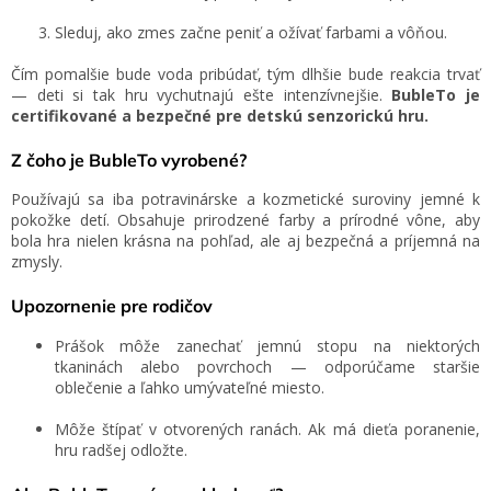
Sleduj, ako zmes začne peniť a ožívať farbami a vôňou.
Čím pomalšie bude voda pribúdať, tým dlhšie bude reakcia trvať
— deti si tak hru vychutnajú ešte intenzívnejšie.
BubleTo je
certifikované a bezpečné pre detskú senzorickú hru.
Z čoho je BubleTo vyrobené?
Používajú sa iba potravinárske a kozmetické suroviny jemné k
pokožke detí. Obsahuje prirodzené farby a prírodné vône, aby
bola hra nielen krásna na pohľad, ale aj bezpečná a príjemná na
zmysly.
Upozornenie pre rodičov
Prášok môže zanechať jemnú stopu na niektorých
tkaninách alebo povrchoch — odporúčame staršie
oblečenie a ľahko umývateľné miesto.
Môže štípať v otvorených ranách. Ak má dieťa poranenie,
hru radšej odložte.