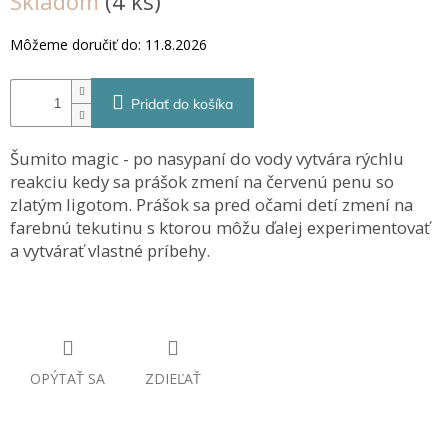
Skladom
(4 ks)
cena:
Môžeme doručiť do:
11.8.2026
Pridať do košíka
Šumito magic - po nasypaní do vody vytvára rýchlu
reakciu kedy sa prášok zmení na červenú penu so
zlatým ligotom. Prášok sa pred očami detí zmení na
farebnú tekutinu s ktorou môžu ďalej experimentovať
a vytvárať vlastné príbehy.
OPÝTAŤ SA
ZDIEĽAŤ