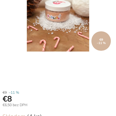
Hračky
podľa
veku
Hračky
podľa
príležitosti
€9
–11 %
Značky
Senzorický
raj
Prihlásenie
€9
–11 %
€8
€6,50 bez DPH
Jednotková