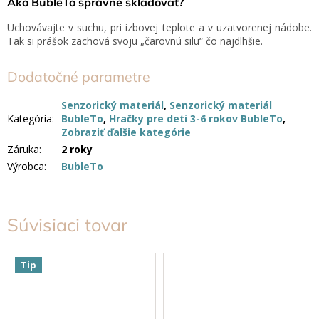
Ako BubleTo správne skladovať?
Uchovávajte v suchu, pri izbovej teplote a v uzatvorenej nádobe.
Tak si prášok zachová svoju „čarovnú silu“ čo najdlhšie.
Dodatočné parametre
Senzorický materiál
,
Senzorický materiál
Kategória
:
BubleTo
,
Hračky pre deti 3-6 rokov BubleTo
,
Zobraziť ďalšie kategórie
Záruka
:
2 roky
Výrobca
:
BubleTo
Súvisiaci tovar
Tip