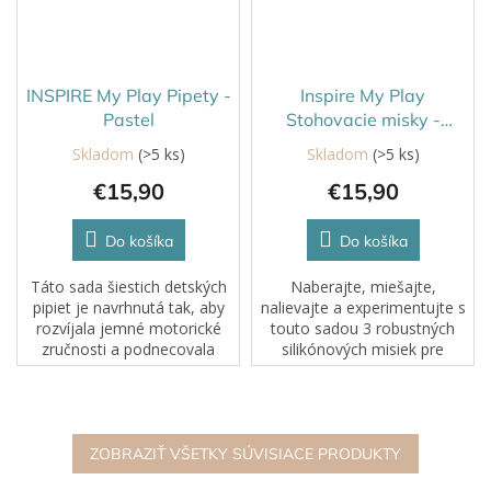
INSPIRE My Play Pipety -
Inspire My Play
Pastel
Stohovacie misky -
koralová
Skladom
(>5 ks)
Skladom
(>5 ks)
€15,90
€15,90
Do košíka
Do košíka
Táto sada šiestich detských
Naberajte, miešajte,
pipiet je navrhnutá tak, aby
nalievajte a experimentujte s
rozvíjala jemné motorické
touto sadou 3 robustných
zručnosti a podnecovala
silikónových misiek pre
objavovanie a kreatívnu hru.
zmyslovú a kreatívnu
hru.Tieto misky sú vhodné na
mokré aj suché aktivity, sú
super všestranné a...
ZOBRAZIŤ VŠETKY SÚVISIACE PRODUKTY