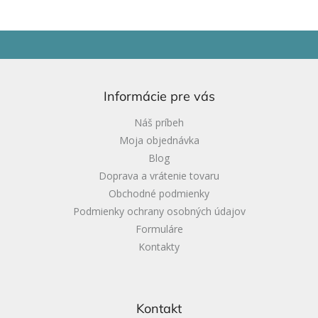
Z
á
p
ä
Informácie pre vás
t
i
Náš príbeh
e
Moja objednávka
Blog
Doprava a vrátenie tovaru
Obchodné podmienky
Podmienky ochrany osobných údajov
Formuláre
Kontakty
Kontakt