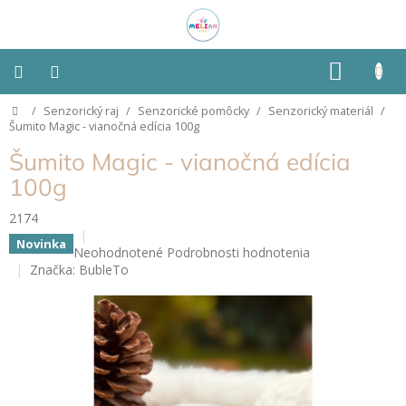
Prejsť
na
obsah
NÁKU
KOŠÍK
Domov
/
Senzorický raj
/
Senzorické pomôcky
/
Senzorický materiál
/
Montessori
Šumito Magic - vianočná edícia 100g
Šumito Magic - vianočná edícia
Detská
izba
100g
2174
Senzorické
pomôcky
Novinka
Priemerné
Neohodnotené
Podrobnosti hodnotenia
hodnotenie
Značka:
BubleTo
Hračky
produktu
podľa
je
typu
0,0
z
5
Hračky
podľa
hviezdičiek.
vlastností