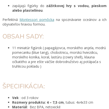
zapájajú figúrky do
zážitkovej hry s vodou, pieskom
alebo plastelínou
.
Perfektná
Montessori pomôcka
na spoznávanie oceánov a ich
obyvateľov hravou formou.
OBSAH SADY:
11 miniatúr figúrok (
papagájovca, morského anjela, modrú
pomecanku (blue tang), chobotnicu, morskú hviezdicu,
morského koníka, koral, lastúru (cowry shell), klauna
očkatého a pre ešte väčšie dobrodružstvo aj potápača s
truhlicou pokladu )
ŠPECIFIKÁCIA:
Vek
: od 3 rokov
Rozmery produktu:
4 – 7,5 cm
, tubus: 4x4x33 cm
Materiál
: Bez BPA, netoxické