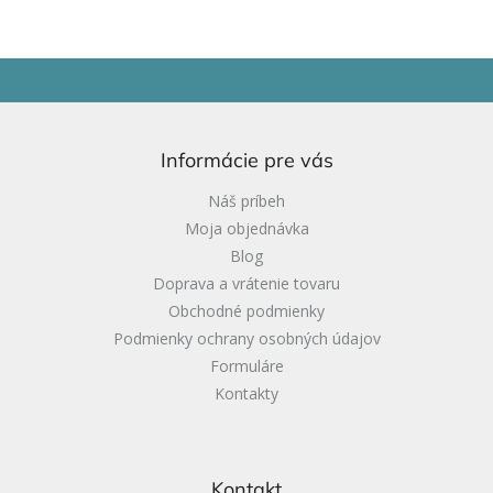
Z
á
p
ä
Informácie pre vás
t
i
Náš príbeh
e
Moja objednávka
Blog
Doprava a vrátenie tovaru
Obchodné podmienky
Podmienky ochrany osobných údajov
Formuláre
Kontakty
Kontakt