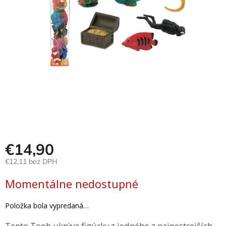
Hračky
podľa
veku
Hračky
podľa
príležitosti
Značky
Senzorický
raj
€14,90
Prihlásenie
€12,11 bez DPH
Jednotková
Momentálne nedostupné
cena:
Položka bola vypredaná…
Tento Toob ukrýva figúrky z jedného z najpestrejších