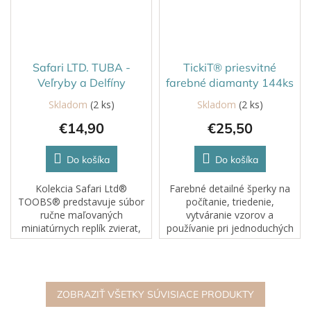
Safari LTD. TUBA -
TickiT® priesvitné
Veľryby a Delfíny
farebné diamanty 144ks
Skladom
(2 ks)
Skladom
(2 ks)
€14,90
€25,50
Do košíka
Do košíka
Kolekcia Safari Ltd®
Farebné detailné šperky na
TOOBS® predstavuje súbor
počítanie, triedenie,
ručne maľovaných
vytváranie vzorov a
miniatúrnych replík zvierat,
používanie pri jednoduchých
vyrobených so
matematických aktivitách
starostlivosťou a dôrazom na
(sčítanie, odčítanie, delenie
ich vernosť a presnosť
alebo násobenie). Vďaka
detailov, čo deťom umožňuje
priesvitným farbám sú...
lepšie...
ZOBRAZIŤ VŠETKY SÚVISIACE PRODUKTY