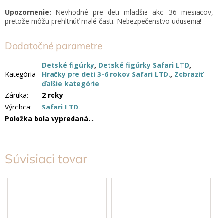
Upozornenie:
Nevhodné pre deti mladšie ako 36 mesiacov,
pretože môžu prehltnúť malé časti. Nebezpečenstvo udusenia!
Dodatočné parametre
Detské figúrky
,
Detské figúrky Safari LTD
,
Kategória
:
Hračky pre deti 3-6 rokov Safari LTD.
,
Zobraziť
ďalšie kategórie
Záruka
:
2 roky
Výrobca
:
Safari LTD.
Položka bola vypredaná…
Súvisiaci tovar