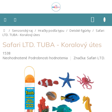
Prejsť
na
obsah
NÁKU
KOŠÍK
Domov
/
Senzorický raj
/
Hračky podľa typu
/
Detské figúrky
/
Safari
Montessori
LTD. TUBA - Koralový útes
Safari LTD. TUBA - Koralový útes
Detská
izba
1538
Priemerné
Neohodnotené
Podrobnosti hodnotenia
Značka:
Safari LTD.
Senzorické
hodnotenie
pomôcky
produktu
je
0,0
Hračky
z
podľa
typu
5
hviezdičiek.
Hračky
podľa
vlastností