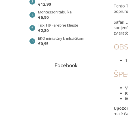
€12,90
Tento 
popruh
Montessori tabuľka
€6,90
Safari 
TickiT® Farebné kliešte
spojené
€2,80
zvierať
EKO miniatúry k mlsáčikom
€0,95
OBS
1
Facebook
ŠPE
R
M
Upozor
malé ča