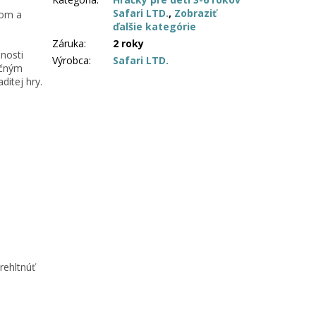
Safari LTD.
,
Zobraziť
kom a
ďalšie kategórie
Záruka
:
2 roky
nosti
Výrobca
:
Safari LTD.
očným
ditej hry.
rehltnúť