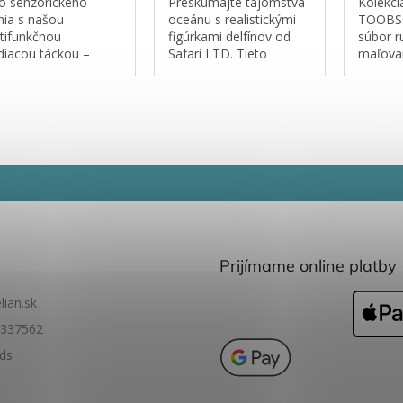
o senzorického
Preskúmajte tajomstvá
Kolekci
nia s našou
oceánu s realistickými
TOOBS®
tifunkčnou
figúrkami delfínov od
súbor r
ediacou táckou –
Safari LTD. Tieto
maľova
pravenou na
detailne ručne
miniatú
koľvek
maľované figúrky
zvierat
rodružstvo, doma aj
zachytávajú eleganciu a
starost
cestách!
hravosť jedného z
dôrazom
najinteligentnejších
a presn
morských tvorov....
deťom 
lepšie...
Prijímame online platby
lian.sk
337562
ids