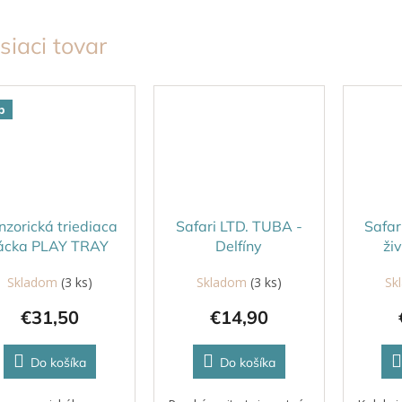
siaci tovar
p
nzorická triediaca
Safari LTD. TUBA -
Safar
ácka PLAY TRAY
Delfíny
ži
MODRÁ
Skladom
(3 ks)
Skladom
(3 ks)
Sk
€31,50
€14,90
Do košíka
Do košíka