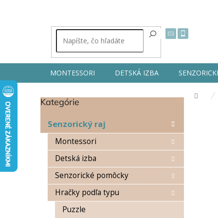
Prejsť
na
obsah
MONTESSORI
DETSKÁ IZBA
SENZORICK
Dom
Kategórie
Preskočiť
B
kategórie
o
Senzorický raj
č
n
Montessori
ý
Detská izba
p
a
Senzorické pomôcky
n
e
Hračky podľa typu
l
Puzzle