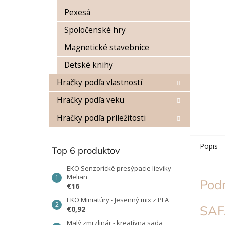
Pexesá
Spoločenské hry
Magnetické stavebnice
Detské knihy
Hračky podľa vlastností
Hračky podľa veku
Hračky podľa príležitosti
Popis
Top 6 produktov
EKO Senzorické presýpacie lieviky
Melian
Pod
€16
EKO Miniatúry - Jesenný mix z PLA
SAF
€0,92
Malý zmrzlinár - kreatívna sada