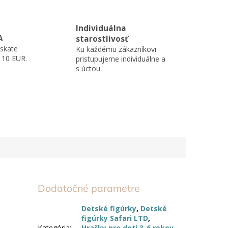
Individuálna
A
starostlivosť
skate
Ku každému zákazníkovi
110 EUR.
pristupujeme individuálne a
s úctou.
Dodatočné parametre
Detské figúrky
,
Detské
figúrky Safari LTD
,
Kategória
:
Hračky pre deti 3-6 rokov