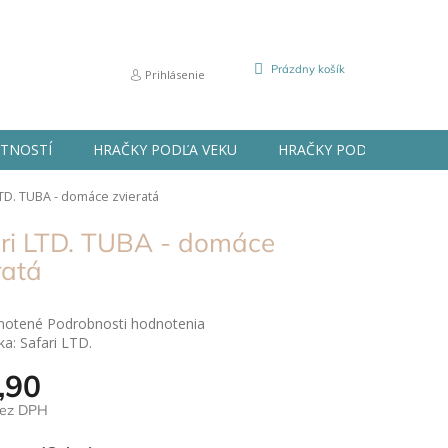
NÁKUPNÝ
Prázdny košík
Prihlásenie
KOŠÍK
STNOSTÍ
HRAČKY PODĽA VEKU
HRAČKY PODĽA PRÍLEŽIT
LTD. TUBA - domáce zvieratá
ri LTD. TUBA - domáce
ratá
né
notené
Podrobnosti hodnotenia
nie
ka:
Safari LTD.
u
,90
bez DPH
ová