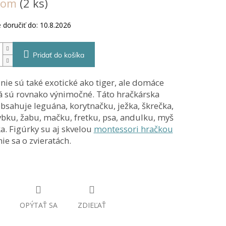
dom
(2 ks)
ek.
doručiť do:
10.8.2026
Pridať do košíka
ie sú také exotické ako tiger, ale domáce
tá sú rovnako výnimočné. Táto hračkárska
bsahuje leguána, korytnačku, ježka, škrečka,
ybku, žabu, mačku, fretku, psa, andulku, myš
ka. Figúrky su aj skvelou
montessori hračkou
ie sa o zvieratách.
OPÝTAŤ SA
ZDIEĽAŤ