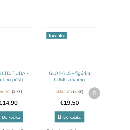
Novinka
i LTD. TUBA -
GLO PALS - figúrka
vot na púšti
LUMI s dvoma
kockami
Ďalší
ladom
(3 ks)
Skladom
(2 ks)
produkt
€14,90
€19,50
Do košíka
Do košíka