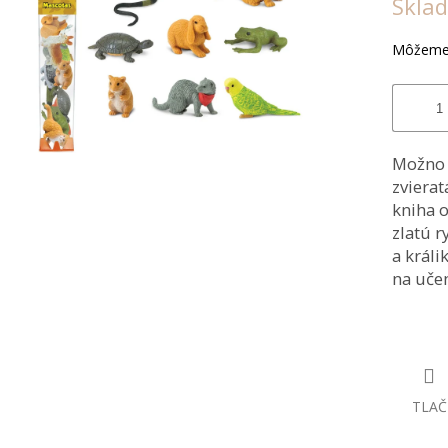
Skla
hviezdiči
cena:
Môžeme 
Možno n
zviera
kniha o
zlatú r
a králi
na učen
TLAČ