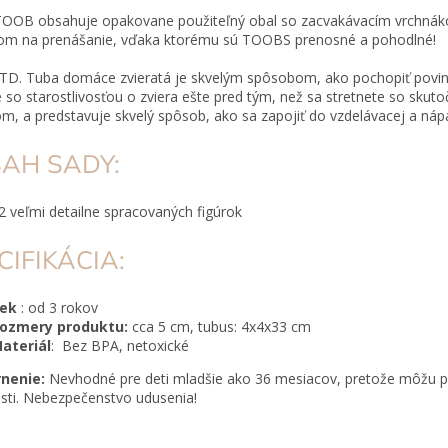
TOOB obsahuje opakovane použiteľný obal so zacvakávacím vrchná
om na prenášanie, vďaka ktorému sú TOOBS prenosné a pohodlné!
LTD. Tuba domáce zvieratá je skvelým spôsobom, ako pochopiť povin
 so starostlivosťou o zviera ešte pred tým, než sa stretnete so skut
om, a predstavuje skvelý spôsob, ako sa zapojiť do vzdelávacej a nápa
AH SADY:
2 veľmi detailne spracovaných figúrok
CIFIKÁCIA:
Vek
: od 3 rokov
ozmery produktu:
cca 5 cm, tubus: 4x4x33 cm
ateriál
: Bez BPA, netoxické
nenie:
Nevhodné pre deti mladšie ako 36 mesiacov, pretože môžu p
sti. Nebezpečenstvo udusenia!