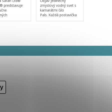
a Safari Ltd®
Objav jedinečný
 predstavuje
zmyslový vodný svet s
učne
kamarátmi Glo
ných
Pals. Každá postavička
rnych replík
Glo Pals má ohybné
, vyrobených so
ruky, vďaka ktorým s
livosťou a
nimi môžu deti ľahko
 na ich vernosť
manipulovať. To
osť detailov, čo
pomáha rozvíjať jemnú
umožňuje
motoriku malých...