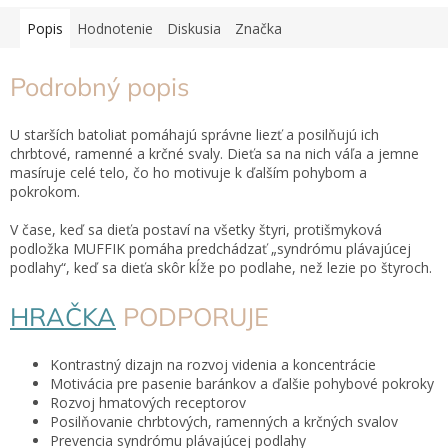
Popis
Hodnotenie
Diskusia
Značka
Podrobný popis
U starších batoliat pomáhajú správne liezť a posilňujú ich
chrbtové, ramenné a krčné svaly. Dieťa sa na nich váľa a jemne
masíruje celé telo, čo ho motivuje k ďalším pohybom a
pokrokom.
V čase, keď sa dieťa postaví na všetky štyri, protišmyková
podložka MUFFIK pomáha predchádzať „syndrómu plávajúcej
podlahy“, keď sa dieťa skôr kĺže po podlahe, než lezie po štyroch.
HRAČKA
PODPORUJE
Kontrastný dizajn na rozvoj videnia a koncentrácie
Motivácia pre pasenie baránkov a ďalšie pohybové pokroky
Rozvoj hmatových receptorov
Posilňovanie chrbtových, ramenných a krčných svalov
Prevencia syndrómu plávajúcej podlahy