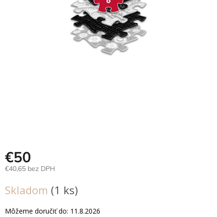
Hračky
podľa
veku
Hračky
podľa
príležitosti
Značky
Senzorický
raj
Prihlásenie
€50
€40,65 bez DPH
Jednotková
Skladom
(1 ks)
cena:
Môžeme doručiť do:
11.8.2026