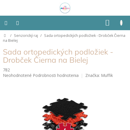
Prejsť
na
obsah
NÁKU
KOŠÍK
Domov
/
Senzorický raj
/
Sada ortopedických podložiek - Drobček Čierna
Montessori
na Bielej
Sada ortopedických podložiek -
Detská
izba
Drobček Čierna na Bielej
782
Senzorické
Priemerné
Neohodnotené
Podrobnosti hodnotenia
Značka:
Muffik
pomôcky
hodnotenie
produktu
Hračky
je
podľa
0,0
typu
z
5
hviezdičiek.
Hračky
podľa
vlastností