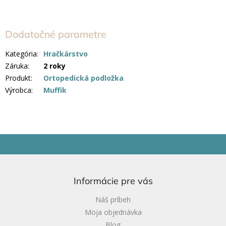
Dodatočné parametre
Kategória
:
Hračkárstvo
Záruka
:
2 roky
Produkt
:
Ortopedická podložka
Výrobca
:
Muffik
Z
á
p
ä
Informácie pre vás
t
i
Náš príbeh
e
Moja objednávka
Blog