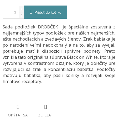
Pridať do košíka
Sada podložiek DROBČEK je špeciálne zostavená z
najjemnejších typov podložiek pre našich najmenších,
ešte nechodiacich a zvedavých členov. Zrak bábätka je
po narodení veľmi nedokonalý a na to, aby sa vyvíjal,
potrebuje mať k dispozícii správne podnety. Preto
vznikla táto originálna súprava Black on White, ktorá je
vytvorená v kontrastnom dizajne, ktorý je dôležitý pre
rozvíjajúci sa zrak a koncentráciu bábätka. Podložky
motivujú bábätká, aby pásli koníky a rozvíjali svoje
hmatové receptory.
OPÝTAŤ SA
ZDIEĽAŤ