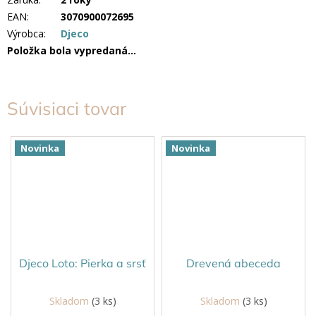
EAN
:
3070900072695
Výrobca
:
Djeco
Položka bola vypredaná…
Súvisiaci tovar
Novinka
Novinka
Djeco Loto: Pierka a srsť
Drevená abeceda
Skladom
(3 ks)
Skladom
(3 ks)