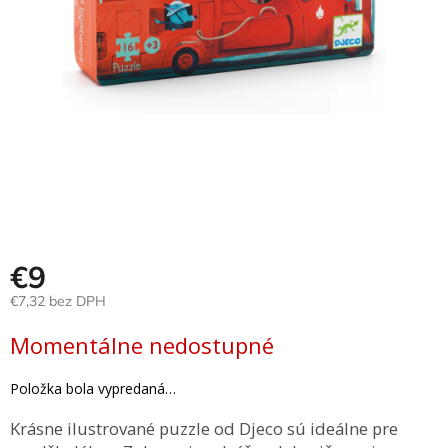
Hračky
podľa
veku
Hračky
podľa
príležitosti
Značky
Senzorický
raj
€9
€7,32 bez DPH
Prihlásenie
Jednotková
Momentálne nedostupné
cena:
Položka bola vypredaná…
Krásne ilustrované puzzle od Djeco sú ideálne pre