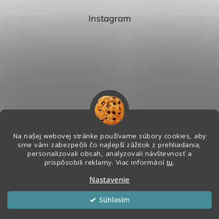
Instagram
Na našej webovej stránke používame súbory cookies, aby
sme vám zabezpečili čo najlepší zážitok z prehliadania,
personalizovali obsah, analyzovali návštevnosť a
Sledovať na Instagrame
prispôsobili reklamy. Viac informácií
tu
.
Nastavenie
Vytvoril Shoptet
&
Súhlasím
Copyright 2026
Melian - Senzorický Raj
. Všetky práva vyhradené.