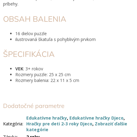
príbehy.
OBSAH BALENIA
16 dielov puzzle
ilustrovaná škatuľa s pohyblivým prvkom
ŠPECIFIKÁCIA
VEK
: 3+ rokov
Rozmery puzzle: 25 x 25 cm
Rozmery balenia: 22 x 11 x 5 cm
Dodatočné parametre
Edukatívne hračky
,
Edukatívne hračky Djeco
,
Kategória
:
Hračky pre deti 2-3 roky Djeco
,
Zobraziť ďalšie
kategórie
Záruka
:
2 roky