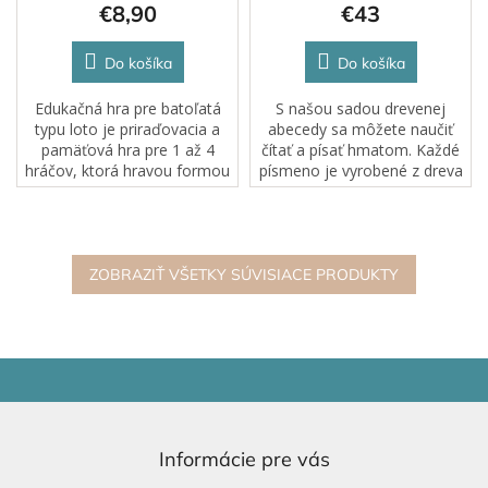
€8,90
€43
Do košíka
Do košíka
Edukačná hra pre batoľatá
S našou sadou drevenej
typu loto je priraďovacia a
abecedy sa môžete naučiť
pamäťová hra pre 1 až 4
čítať a písať hmatom. Každé
hráčov, ktorá hravou formou
písmeno je vyrobené z dreva
rozvíja pozornosť, pamäť a
šetrného k životnému
reč dieťaťa.
prostrediu a pomáha rozvíjať
kognitívne a jemné
motorické zručnosti a...
ZOBRAZIŤ VŠETKY SÚVISIACE PRODUKTY
Z
á
p
ä
Informácie pre vás
t