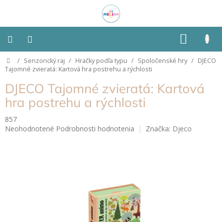
Prejsť
na
obsah
NÁKU
KOŠÍK
Domov
/
Senzorický raj
/
Hračky podľa typu
/
Spoločenské hry
/
DJECO
Montessori
Tajomné zvieratá: Kartová hra postrehu a rýchlosti
DJECO Tajomné zvieratá: Kartová
Detská
izba
hra postrehu a rýchlosti
857
Senzorické
Priemerné
Neohodnotené
Podrobnosti hodnotenia
Značka:
Djeco
pomôcky
hodnotenie
produktu
Hračky
je
podľa
0,0
typu
z
5
hviezdičiek.
Hračky
podľa
vlastností