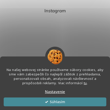
Instagram
Na našej webovej stránke používame súbory cookies, aby
sme vám zabezpečili čo najlepší zážitok z prehliadania,
personalizovali obsah, analyzovali návštevnosť a
Sledovať na Instagrame
prispôsobili reklamy. Viac informácií
tu
.
Nastavenie
Vytvoril Shoptet
&
Súhlasím
Copyright 2026
Melian - Senzorický Raj
. Všetky práva vyhradené.