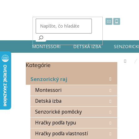
Prejsť
na
obsah
MONTESSORI
DETSKÁ IZBA
SENZORICK
Dom
Kategórie
Preskočiť
B
kategórie
o
Senzorický raj
č
n
Montessori
ý
Detská izba
p
a
Senzorické pomôcky
n
e
Hračky podľa typu
l
Hračky podľa vlastností