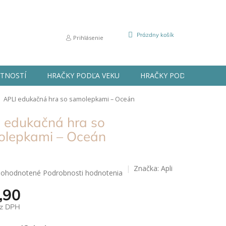
NÁKUPNÝ
Prázdny košík
Prihlásenie
KOŠÍK
STNOSTÍ
HRAČKY PODĽA VEKU
HRAČKY PODĽA PRÍLEŽIT
APLI edukačná hra so samolepkami – Oceán
 edukačná hra so
lepkami – Oceán
Značka:
Apli
iemerné
ohodnotené
Podrobnosti hodnotenia
dnotenie
,90
oduktu
ez DPH
0
ová