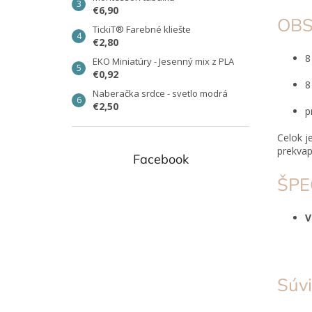
€6,90
OBS
TickiT® Farebné kliešte
€2,80
8
EKO Miniatúry - Jesenný mix z PLA
€0,92
8
Naberačka srdce - svetlo modrá
€2,50
p
Celok j
prekvap
Facebook
ŠPE
Súvi