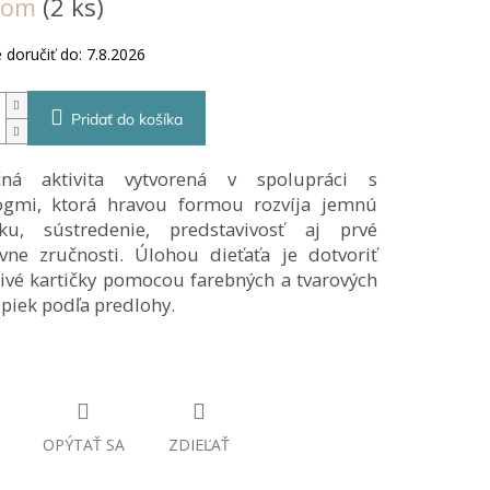
dom
(2 ks)
ezdičiek.
doručiť do:
7.8.2026
Pridať do košíka
čná aktivita vytvorená v spolupráci s
gmi, ktorá hravou formou rozvíja jemnú
ku, sústredenie, predstavivosť aj prvé
ívne zručnosti. Úlohou dieťaťa je dotvoriť
livé kartičky pomocou farebných a tvarových
piek podľa predlohy.
OPÝTAŤ SA
ZDIEĽAŤ