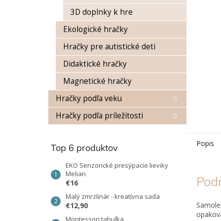
3D doplnky k hre
Ekologické hračky
Hračky pre autistické deti
Didaktické hračky
Magnetické hračky
Hračky podľa veku
Hračky podľa príležitosti
Popis
Top 6 produktov
EKO Senzorické presýpacie lieviky
Melian
Pod
€16
Malý zmrzlinár - kreatívna sada
Samolep
€12,90
opakova
Montessori tabuľka