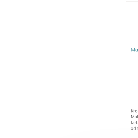
Ma
Kre
Maľ
far
od 
Cre