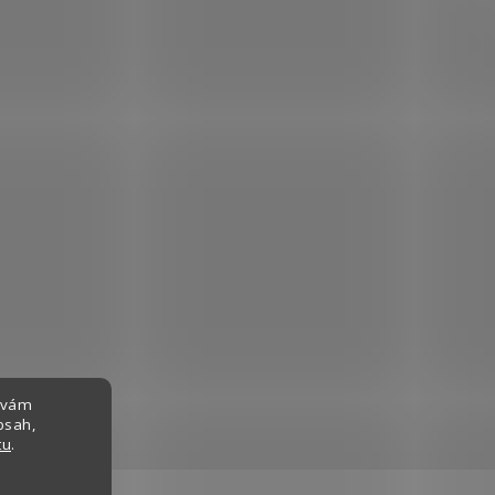
 vám
bsah,
tu
.