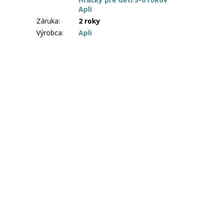
Apli
Záruka
:
2 roky
Výrobca
:
Apli