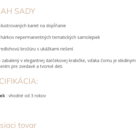
AH SADY
 ilustrovaných kariet na dopĺňanie
 hárkov nepermanentných tematických samolepiek
redlohovú brožúru s ukážkami riešení
e zabalený v elegantnej darčekovej krabičke, vďaka čomu je ideálnym
ením pre zvedavé a tvorivé deti.
CIFIKÁCIA:
Vek
: vhodné od 3 rokov
siaci tovar