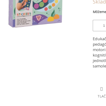
Skla
5
cena:
hvi
Môžeme 
Eduka
pedagó
motori
kognit
jednot
samole
TLAČ