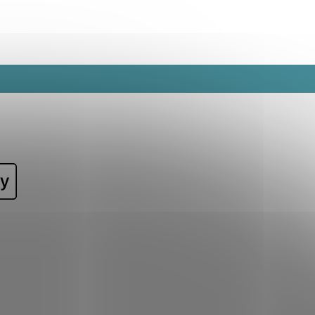
vé aktivity.
farmy.