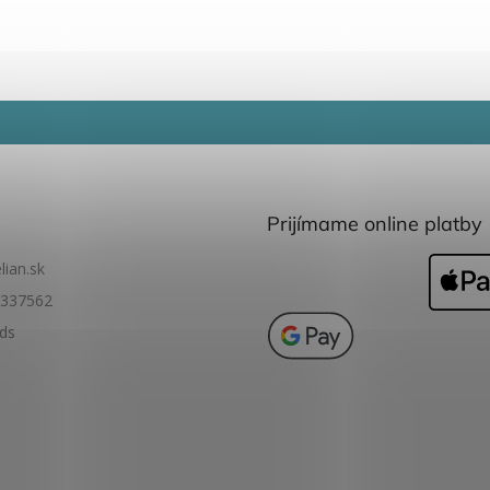
noduché obrázky je
vyfarbené. Biele plochy
a tvori
dné už pre deti od 3
čakajú na štetec – stačí
ov. Vďaka nim si deti
ho namočiť do vody a
košné lesné...
farby sa na stránke
objavia ako...
Prijímame online platby
lian.sk
337562
ids