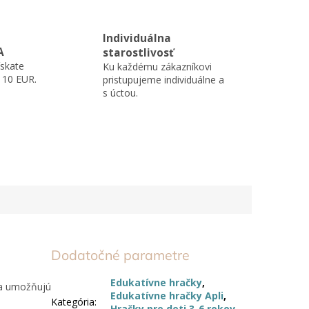
Individuálna
A
starostlivosť
skate
Ku každému zákazníkovi
110 EUR.
pristupujeme individuálne a
s úctou.
Dodatočné parametre
Edukatívne hračky
,
 a umožňujú
Edukatívne hračky Apli
,
Kategória
:
Hračky pre deti 3-6 rokov