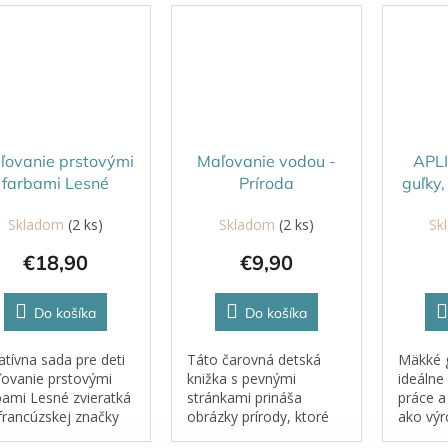
ľovanie prstovými
Maľovanie vodou -
APL
farbami Lesné
Príroda
guľky,
zvieratká
Skladom
(2 ks)
Skladom
(2 ks)
Sk
€18,90
€9,90
Do košíka
Do košíka
atívna sada pre deti
Táto čarovná detská
Mäkké 
ovanie prstovými
knižka s pevnými
ideálne
bami Lesné zvieratká
stránkami prináša
práce a 
francúzskej značky
obrázky prírody, ktoré
ako výr
a Lign z radu
sú len čiastočne
senzoric