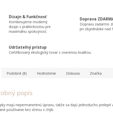
Dizajn & Funkčnosť
Doprava ZDARM
Kombinujeme moderný
Dopravu zadarmo zí
dizajn s praktickosťou pre
pri objednávke nad 
maximálnu spokojnosť.
Udržateľný prístup
Certifikovaný ekologický tovar s overenou kvalitou.
Podobné (8)
Hodnotenie
Diskusia
Značka
robný popis
ky majú nepermanentnú úpravu, takže sa dajú jednoducho prelepiť
né používanie bez stresu z chýb.