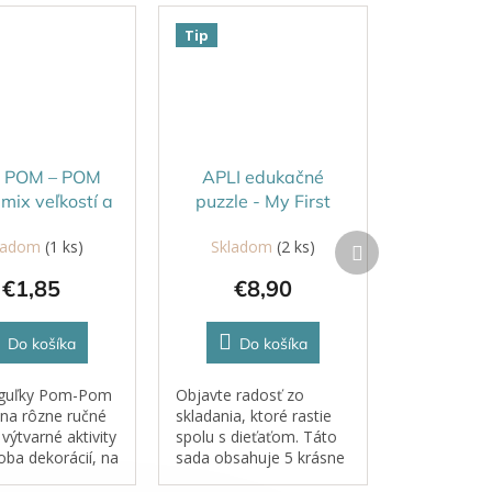
Tip
I POM – POM
APLI edukačné
 mix veľkostí a
puzzle - My First
farieb
Farm
Ďalší
ladom
(1 ks)
Skladom
(2 ks)
produkt
€1,85
€8,90
Do košíka
Do košíka
guľky Pom-Pom
Objavte radosť zo
 na rôzne ručné
skladania, ktoré rastie
výtvarné aktivity
spolu s dieťaťom. Táto
oba dekorácií, na
sada obsahuje 5 krásne
ké hry, triedenie
ilustrovaných zvierat z