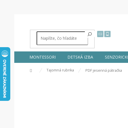
MONTESSORI
DETSKÁ IZBA
SENZORICK
Domov
Tajomná rubrika
PDF jesenná pátračka