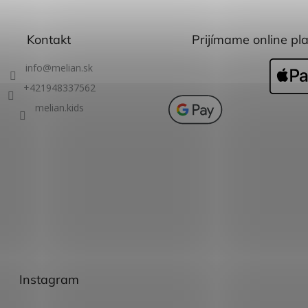
Kontakt
Prijímame online pl
info
@
melian.sk
+421948337562
melian.kids
Instagram