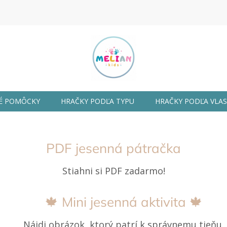
Prejsť
na
obsah
É POMÔCKY
HRAČKY PODĽA TYPU
HRAČKY PODĽA VLA
PDF jesenná pátračka
Stiahni si PDF zadarmo!
🍁 Mini jesenná aktivita 🍁
Nájdi obrázok, ktorý patrí k správnemu tieňu.