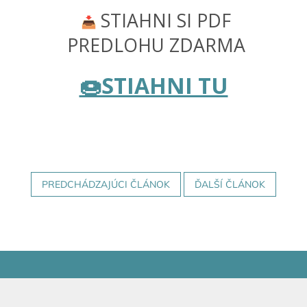
STIAHNI SI PDF
Hračky
podľa
PREDLOHU ZDARMA
veku
Hračky
🍩STIAHNI TU
podľa
príležitosti
Značky
Senzorický
raj
PREDCHÁDZAJÚCI ČLÁNOK
ĎALŠÍ ČLÁNOK
Prihlásenie
Z
á
p
ä