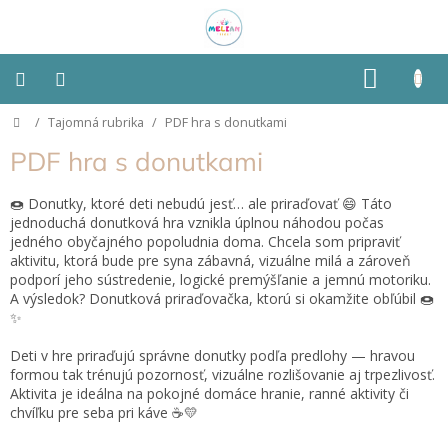
Prejsť
na
obsah
NÁKU
KOŠÍK
Domov
/
Tajomná rubrika
/
PDF hra s donutkami
Montessori
PDF hra s donutkami
Detská
izba
🍩 Donutky, ktoré deti nebudú jesť… ale priraďovať 😄 Táto
jednoduchá donutková hra vznikla úplnou náhodou počas
jedného obyčajného popoludnia doma. Chcela som pripraviť
Senzorické
pomôcky
aktivitu, ktorá bude pre syna zábavná, vizuálne milá a zároveň
podporí jeho sústredenie, logické premýšľanie a jemnú motoriku.
A výsledok? Donutková priraďovačka, ktorú si okamžite obľúbil 🍩
Hračky
✨
podľa
typu
Deti v hre priraďujú správne donutky podľa predlohy — hravou
formou tak trénujú pozornosť, vizuálne rozlišovanie aj trpezlivosť.
Aktivita je ideálna na pokojné domáce hranie, ranné aktivity či
Hračky
podľa
chvíľku pre seba pri káve ☕💛
vlastností