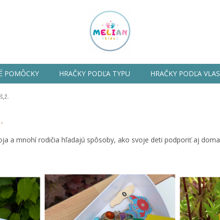
É POMÔCKY
HRAČKY PODĽA TYPU
HRAČKY PODĽA VLA
š,ž.
.
oja a mnohí rodičia hľadajú spôsoby, ako svoje deti podporiť aj doma.