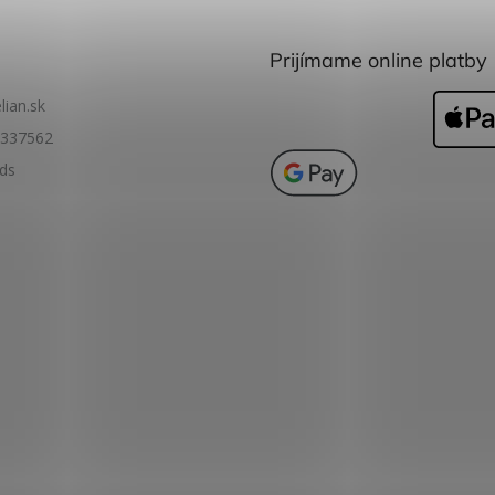
Prijímame online platby
lian.sk
337562
ids