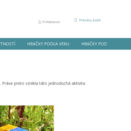
NÁKUPNÝ
Prázdny košík
Prihlásenie
KOŠÍK
STNOSTÍ
HRAČKY PODĽA VEKU
HRAČKY PODĽA PRÍLEŽIT
 Práve preto vznikla táto jednoduchá aktivita