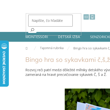
Prejsť
na
obsah
MONTESSORI
DETSKÁ IZBA
SENZORICK
Domov
Tajomná rubrika
Bingo hra so sykavkami č,
Bingo hra so sykavkami č,š,ž
Rozvoj reči patrí medzi dôležité míľniky detského výv
zameraná na hravé precvičovanie sykaviek Č, Š a Ž.