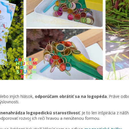
lebo iných hlások,
odporúčam obrátiť sa na logopéda
. Práve odb
ýslovnosti.
 nenahrádza logopedickú starostlivosť
. Je to len inšpirácia z n
podporovať rozvoj ich reči hravou a nenútenou formou.