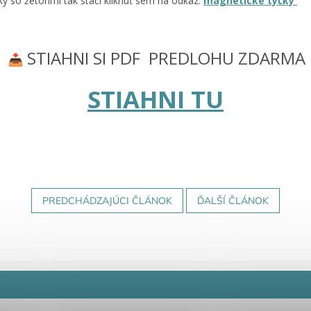
ky so žetónmi tak stačí kliknúť sem na odkaz:
magnetické tyčky
STIAHNI SI PDF PREDLOHU ZDARMA
STIAHNI TU
PREDCHÁDZAJÚCI ČLÁNOK
ĎALŠÍ ČLÁNOK