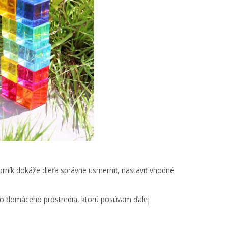
orník dokáže dieťa správne usmerniť, nastaviť vhodné
ášho domáceho prostredia, ktorú posúvam ďalej