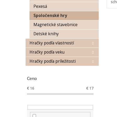
sch
Pexesá
hrá
a o
Spoločenské hry
skrý
Magnetické stavebnice
Detské knihy
Hračky podľa vlastností
Hračky podľa veku
Hračky podľa príležitosti
Cena
€
16
€
17