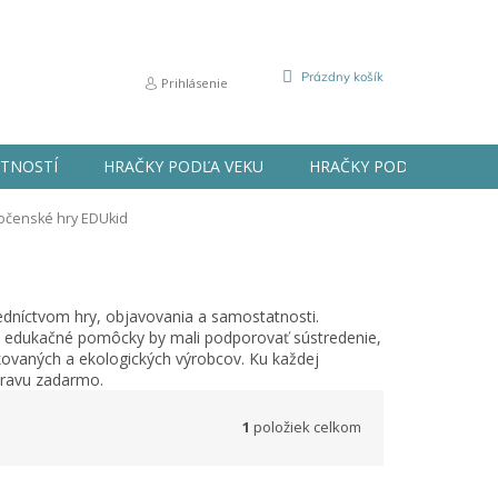
NÁKUPNÝ
Prázdny košík
Prihlásenie
KOŠÍK
STNOSTÍ
HRAČKY PODĽA VEKU
HRAČKY PODĽA PRÍLEŽIT
očenské hry EDUkid
edníctvom hry, objavovania a samostatnosti.
 a edukačné pomôcky by mali podporovať sústredenie,
ikovaných a ekologických výrobcov. Ku každej
pravu zadarmo.
1
položiek celkom