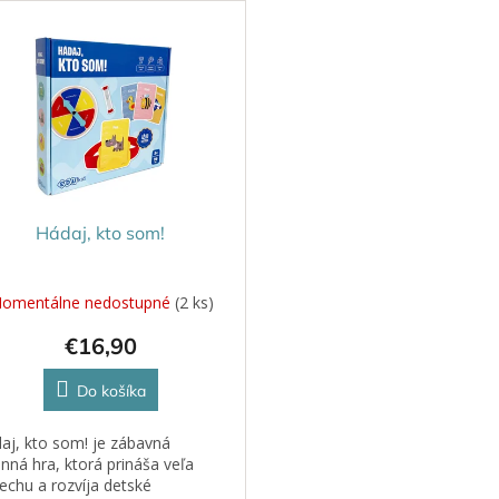
Hádaj, kto som!
omentálne nedostupné
(2 ks)
€16,90
Do košíka
aj, kto som! je zábavná
inná hra, ktorá prináša veľa
echu a rozvíja detské