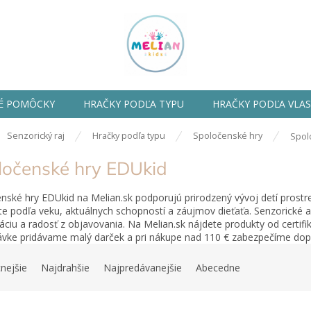
É POMÔCKY
HRAČKY PODĽA TYPU
HRAČKY PODĽA VLA
ov
Senzorický raj
Hračky podľa typu
Spoločenské hry
Spol
ločenské hry EDUkid
nské hry EDUkid na Melian.sk podporujú prirodzený vývoj detí prostr
te podľa veku, aktuálnych schopností a záujmov dieťaťa. Senzorické
áciu a radosť z objavovania. Na Melian.sk nájdete produkty od certif
vke pridávame malý darček a pri nákupe nad 110 € zabezpečíme do
nejšie
Najdrahšie
Najpredávanejšie
Abecedne