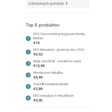
Zobrazených položiek:
1
Top 6 produktov
EKO Senzorické presýpacie lieviky
Melian
€16
EKO Miniatúry - Jesenný mix z PLA
€0,92
Malý zmrzlinár - kreatívna sada
€12,90
Montessori tabuľka
€6,90
TickiT® Farebné kliešte
€2,80
EKO miniatúry k mlsáčikom
€0,95