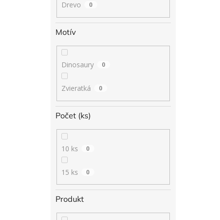
Drevo
0
Motív
Dinosaury
0
Zvieratká
0
Počet (ks)
10 ks
0
15 ks
0
Produkt