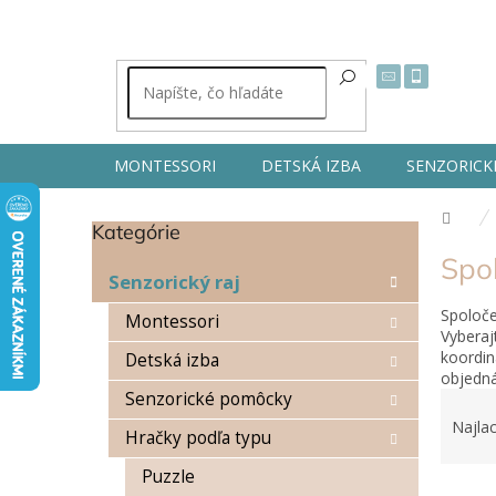
Prejsť
na
obsah
MONTESSORI
DETSKÁ IZBA
SENZORICK
Dom
Kategórie
Preskočiť
B
kategórie
Spo
o
Senzorický raj
č
Spoloče
n
Montessori
Vyberaj
ý
koordin
Detská izba
p
objedná
a
R
Senzorické pomôcky
n
a
Najlac
e
Hračky podľa typu
d
l
e
Puzzle
V