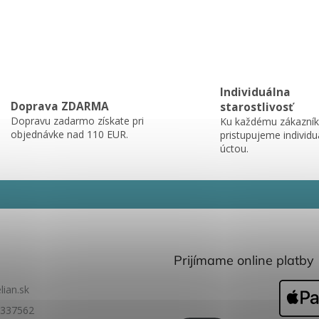
Individuálna
Doprava ZDARMA
starostlivosť
Dopravu zadarmo získate pri
Ku každému zákazník
objednávke nad 110 EUR.
pristupujeme individu
úctou.
Prijímame online platby
lian.sk
337562