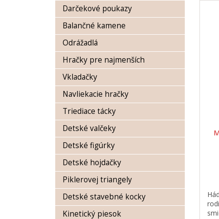
n
Darčekové poukazy
ý
i
p
e
Balančné kamene
i
p
s
r
Odrážadlá
p
o
Hračky pre najmenších
r
d
o
u
Vkladačky
d
k
Navliekacie hračky
u
t
k
o
Triediace tácky
t
v
o
Detské valčeky
M
v
Detské figúrky
Detské hojdačky
Piklerovej triangely
Hád
Detské stavebné kocky
rod
smi
Kinetický piesok