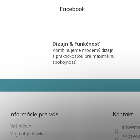
Facebook
Dizajn & Funkčnosť
Kombinujeme moderný dizajn
s praktickosťou pre maximálnu
spokojnosť.
Z
á
p
ä
t
Informácie pre vás
Kontakt
i
e
Náš príbeh
info
@
me
Moja objednávka
+421948