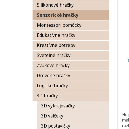
n
Silikónové hračky
ý
i
p
e
Senzorické hračky
i
p
s
r
Montessori pomôcky
p
o
Edukatívne hračky
r
d
o
u
Kreatívne potreby
d
k
Svetelné hračky
u
t
k
o
Zvukové hračky
t
v
o
Drevené hračky
v
Logické hračky
3D hračky
3D vykrajovačky
Hoj
3D valčeky
mäk
roz
3D postavičky