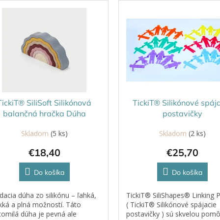
TickiT® SiliSoft Silikónová
TickiT® Silikónové spáj
balančná hračka Dúha
postavičky
Skladom
(5 ks)
Skladom
(2 ks)
€18,40
€25,70
Do košíka
Do košíka
dacia dúha zo silikónu – ľahká,
TickiT® SiliShapes® Linking 
ká a plná možností. Táto
( TickiT® Silikónové spájacie
tomilá dúha je pevná ale
postavičky ) sú skvelou pom