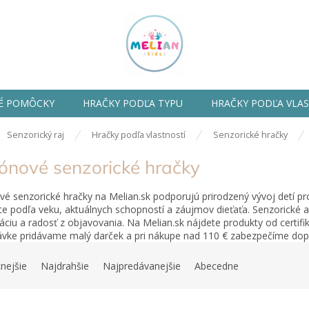
É POMÔCKY
HRAČKY PODĽA TYPU
HRAČKY PODĽA VLA
ov
Senzorický raj
Hračky podľa vlastností
Senzorické hračky
kónové senzorické hračky
ové senzorické hračky na Melian.sk podporujú prirodzený vývoj detí p
te podľa veku, aktuálnych schopností a záujmov dieťaťa. Senzorické
áciu a radosť z objavovania. Na Melian.sk nájdete produkty od certif
vke pridávame malý darček a pri nákupe nad 110 € zabezpečíme do
nejšie
Najdrahšie
Najpredávanejšie
Abecedne