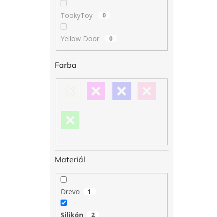
TookyToy
0
Yellow Door
0
Farba
Materiál
Drevo
1
Silikón
2