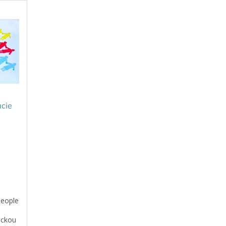
acie
People
ôckou