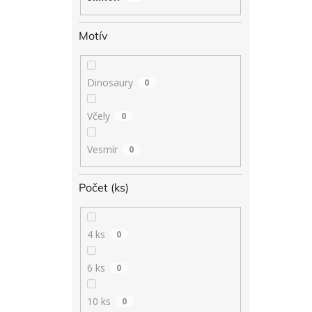
Motív
Dinosaury
0
Včely
0
Vesmír
0
Počet (ks)
4 ks
0
6 ks
0
10 ks
0