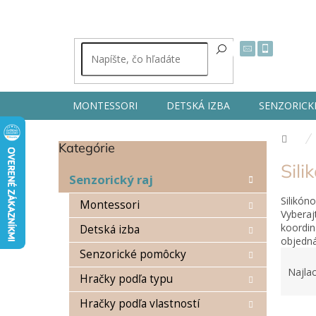
Prejsť
na
obsah
MONTESSORI
DETSKÁ IZBA
SENZORICK
Dom
Kategórie
Preskočiť
B
kategórie
Sili
o
Senzorický raj
č
Silikón
n
Montessori
Vyberaj
ý
koordin
Detská izba
p
objedná
a
R
Senzorické pomôcky
n
a
Najlac
e
Hračky podľa typu
d
l
e
Hračky podľa vlastností
V