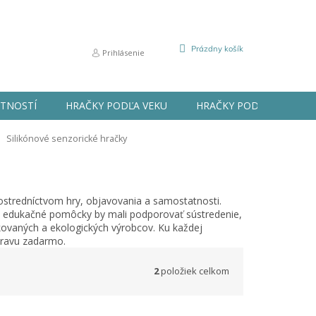
NÁKUPNÝ
Prázdny košík
Prihlásenie
KOŠÍK
STNOSTÍ
HRAČKY PODĽA VEKU
HRAČKY PODĽA PRÍLEŽIT
Silikónové senzorické hračky
rostredníctvom hry, objavovania a samostatnosti.
 a edukačné pomôcky by mali podporovať sústredenie,
ikovaných a ekologických výrobcov. Ku každej
pravu zadarmo.
2
položiek celkom