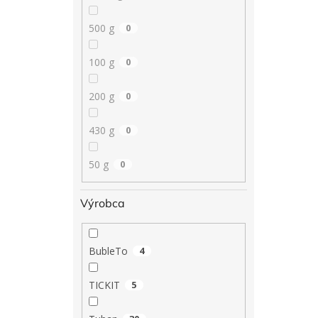
500 g
0
100 g
0
200 g
0
430 g
0
50 g
0
Výrobca
BubleTo
4
TICKIT
5