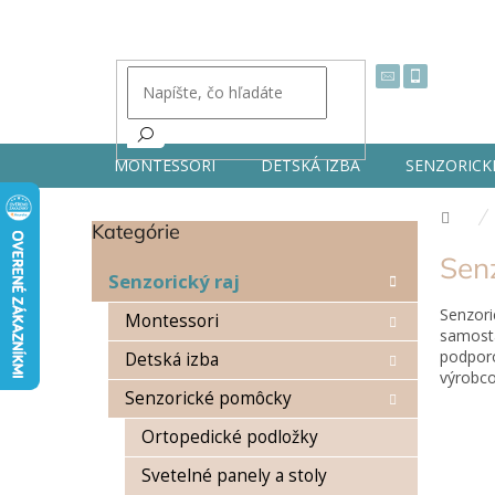
Prejsť
na
obsah
MONTESSORI
DETSKÁ IZBA
SENZORICK
Dom
Kategórie
Preskočiť
B
kategórie
Senz
o
Senzorický raj
č
Senzori
n
Montessori
samosta
ý
podporo
Detská izba
p
výrobco
a
Senzorické pomôcky
n
e
Ortopedické podložky
l
Svetelné panely a stoly