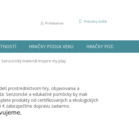
NÁKUPNÝ
Prázdny košík
Prihlásenie
KOŠÍK
STNOSTÍ
HRAČKY PODĽA VEKU
HRAČKY PODĽA PRÍLEŽIT
Senzorický materiál Inspire my play
 detí prostredníctvom hry, objavovania a
aťa. Senzorické a edukačné pomôcky by mali
jdete produkty od certifikovaných a ekologických
10 € zabezpečíme dopravu zadarmo.
avujeme.