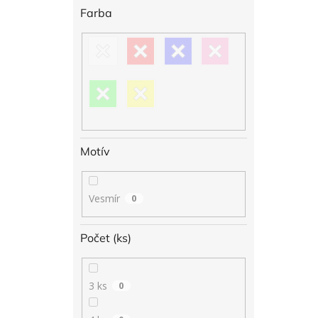
Farba
Motív
Vesmír
0
Počet (ks)
3 ks
0