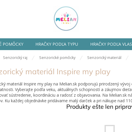
É POMÔCKY
HRAČKY PODĽA TYPU
HRAČKY PODĽA VLA
ov
Senzorický raj
Senzorické pomôcky
Senzorický materiál
orický materiál Inspire my play
cký materiál Inspire my play na Melian.sk podporujú prirodzený vývoj
tnosti. Vyberajte podľa veku, aktuálnych schopností a záujmov dieť
vať sústredenie, koordináciu a radosť z objavovania. Na Melian.sk ná
v. Ku každej objednávke pridávame malý darček a pri nákupe nad 1
Produkty ešte len pripr