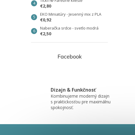
TickiT® Farebné kliešte
€2,80
EKO Miniatúry - Jesenný mix z PLA
€0,92
Naberačka srdce - svetlo modrá
€2,50
Facebook
Dizajn & Funkčnosť
Kombinujeme moderný dizajn
s praktickosťou pre maximálnu
spokojnosť.
Z
á