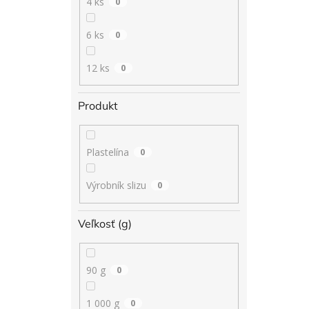
4 ks
0
6 ks
0
12 ks
0
Produkt
Plastelína
0
Výrobník slizu
0
Veľkosť (g)
90 g
0
1 000 g
0