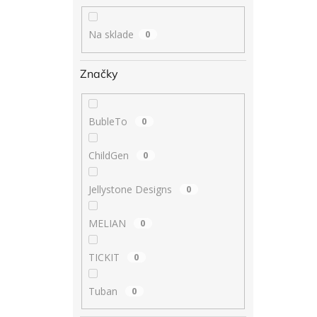
Na sklade
0
Značky
BubleTo
0
ChildGen
0
Jellystone Designs
0
MELIAN
0
TICKIT
0
Tuban
0