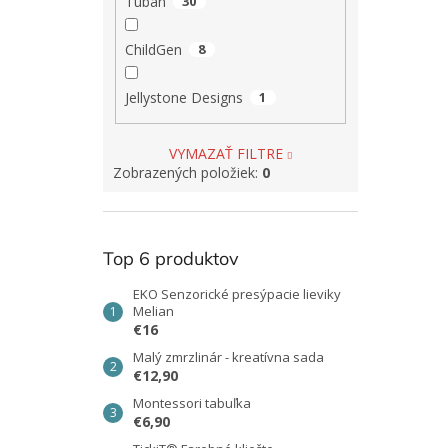
Tuban
30
ChildGen
8
Jellystone Designs
1
VYMAZAŤ FILTRE
Zobrazených položiek:
0
Top 6 produktov
EKO Senzorické presýpacie lieviky
Melian
€16
Malý zmrzlinár - kreatívna sada
€12,90
Montessori tabuľka
€6,90