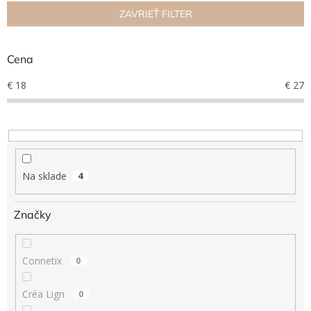
n
ZAVRIEŤ FILTER
Hračky
i
podľa
e
veku
p
Cena
r
Hračky
o
€
18
€
27
podľa
príležitosti
d
u
k
Značky
t
o
Senzorický
raj
v
Na sklade
4
Prihlásenie
Značky
Connetix
0
Créa Lign
0