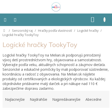
Prejsť
na
obsah
NÁKU
KOŠÍK
Domov
/
Senzorický raj
/
Hračky podľa vlastností
/
Logické hračky
/
Montessori
Logické hračky TookyToy
Logické hračky TookyToy
Detská
izba
Logické hračky TookyToy na Melian.sk podporujú prirodzený
vývoj detí prostredníctvom hry, objavovania a samostatnosti.
Senzorické
Vyberajte podľa veku, aktuálnych schopností a záujmov dieťaťa.
pomôcky
Senzorické a edukačné pomôcky by mali podporovať sústredenie,
koordináciu a radosť z objavovania. Na Melian.sk nájdete
Hračky
produkty od certifikovaných a ekologických výrobcov. Ku každej
podľa
objednávke pridávame malý darček a pri nákupe nad 110 €
typu
zabezpečíme dopravu zadarmo.
R
a
Hračky
Najlacnejšie
Najdrahšie
Najpredávanejšie
Abecedne
podľa
d
vlastností
e