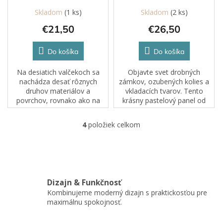
Skladom
(1 ks)
Skladom
(2 ks)
€21,50
€26,50
Do košíka
Do košíka
Na desiatich valčekoch sa
Objavte svet drobných
nachádza desať rôznych
zámkov, ozubených kolies a
druhov materiálov a
vkladacích tvarov. Tento
povrchov, rovnako ako na
krásny pastelový panel od
drevenej podložke v tvare
značky Tooky Toy kombinuje
ježka. Úlohou dieťaťa je
viacero aktivít v jednom a
4
položiek celkom
O
rozpoznať hmatom
podporuje prirodzený
v
jednotlivé materiály a
motorický aj...
l
priradiť...
á
d
a
Dizajn & Funkčnosť
c
Kombinujeme moderný dizajn s praktickosťou pre
i
maximálnu spokojnosť.
e
p