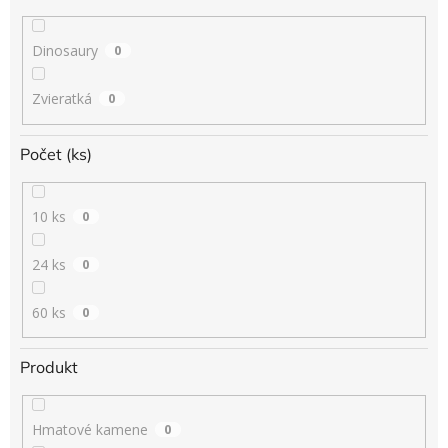
Dinosaury
0
Zvieratká
0
Počet (ks)
10 ks
0
24 ks
0
60 ks
0
Produkt
Hmatové kamene
0