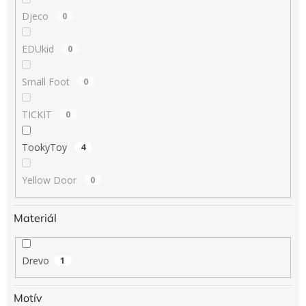
Djeco
0
EDUkid
0
Small Foot
0
TICKIT
0
TookyToy
4
Yellow Door
0
Materiál
Drevo
1
Motív