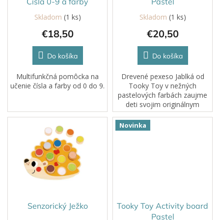
u
Čísla 0-9 a farby
Pastel
k
Skladom
(1 ks)
Skladom
(1 ks)
t
€18,50
€20,50
o
v
Do košíka
Do košíka
Multifunkčná pomôcka na
Drevené pexeso Jablká od
učenie čísla a farby od 0 do 9.
Tooky Toy v nežných
pastelových farbách zaujme
deti svojim originálnym
prevedením a variabilitou hry.
Hra sa totiž mení podľa toho,
Novinka
akú z 10 predlôh práve
vložíte do...
Senzorický Ježko
Tooky Toy Activity board
Pastel