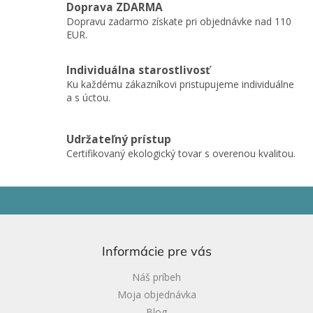
r
Doprava ZDARMA
v
Dopravu zadarmo získate pri objednávke nad 110
k
EUR.
y
v
ý
Individuálna starostlivosť
p
Ku každému zákazníkovi pristupujeme individuálne
i
a s úctou.
s
u
Udržateľný prístup
Certifikovaný ekologický tovar s overenou kvalitou.
Z
á
p
ä
Informácie pre vás
t
i
Náš príbeh
e
Moja objednávka
Blog