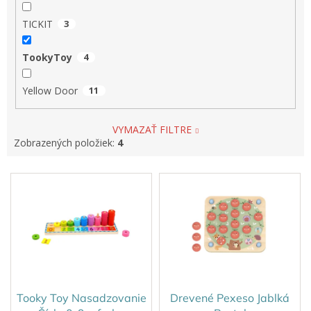
TICKIT
3
TookyToy
4
Yellow Door
11
VYMAZAŤ FILTRE
Zobrazených položiek:
4
V
ý
p
i
s
p
r
o
d
Tooky Toy Nasadzovanie
Drevené Pexeso Jablká