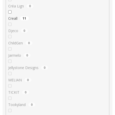
Créa Lign
0
Creall
11
Djeco
0
ChildGen
0
Jarmelo
0
Jellystone Designs
0
MELIAN
0
TICKIT
0
Tookyland
0