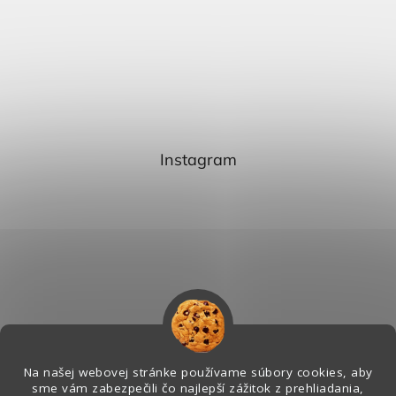
Instagram
Na našej webovej stránke používame súbory cookies, aby
sme vám zabezpečili čo najlepší zážitok z prehliadania,