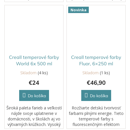
záujem, ale rozvíja aj ich
podiel prírodných zložiek,
kreativitu a jemnú motoriku.
certifikácia neškodnosti a
Novinka
Farby na vodnej báze s
obaly z obnoviteľných...
vysokým podielom...
Creall temperové farby
Creall temperové farby
World 6x 500 ml
Fluor, 6×250 ml
Skladom
(4 ks)
Skladom
(1 ks)
€24
€46,90
Do košíka
Do košíka
Široká paleta farieb a veľkostí
Rozžiarte detskú tvorivosť
nájde svoje uplatnenie v
farbami plnými energie. Tieto
domácnosti, v školách aj vo
temperové farby s
výtvarných krúžkoch. Vysoký
fluorescenčným efektom
podiel prírodných zložiek,
dodajú detským výtvorom