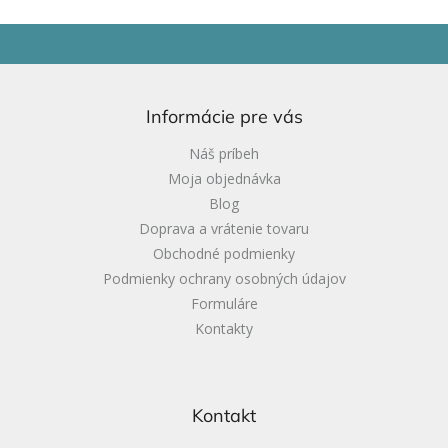
Z
á
p
ä
Informácie pre vás
t
i
Náš príbeh
e
Moja objednávka
Blog
Doprava a vrátenie tovaru
Obchodné podmienky
Podmienky ochrany osobných údajov
Formuláre
Kontakty
Kontakt