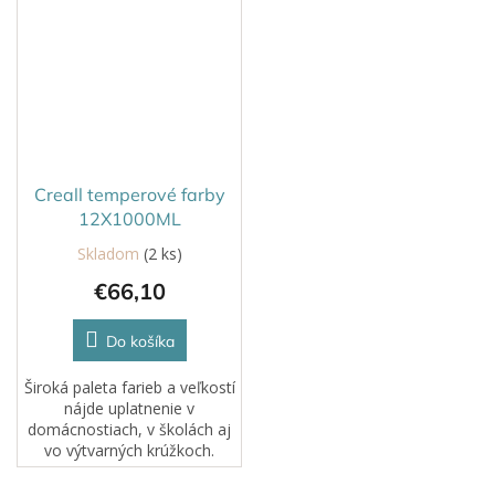
zložiek, certifikát neškodnosti
kreativitu a jemnú motoriku.
a obaly z obnoviteľných...
Farby na vodnej báze s
vysokým podielom...
Creall temperové farby
12X1000ML
Skladom
(2 ks)
Priemerné
hodnotenie
€66,10
produktu
je
5,0
Do košíka
z
5
Široká paleta farieb a veľkostí
hviezdičiek.
nájde uplatnenie v
domácnostiach, v školách aj
vo výtvarných krúžkoch.
Vysoký podiel prírodných
zložiek, certifikát neškodnosti