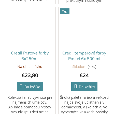
praktickým hubkovým
záujem, ale rozvíja aj ich
aplikátorom robia maľovanie
kreativitu a jemnú motoriku.
jednoduchým, zábavným a
Tip
Farby na vodnej báze s
intuitívnym aj pre menšie
vysokým podielom...
deti. Stačí jemne pritlačiť a...
Creall Prstové farby
Creall temperové farby
6x250ml
Pastel 6x 500 ml
Na objednávku
Skladom
(4 ks)
€23,80
€24
Do košíka
Do košíka
Kolekcia farieb vyvinutá pre
Široká paleta farieb a veľkostí
najmenších umelcov.
nájde svoje uplatnenie v
Aplikácia pomocou prstov
domácnosti, v školách aj vo
vzbudzuje u detí nielen
výtvarných krúžkoch. Vysoký