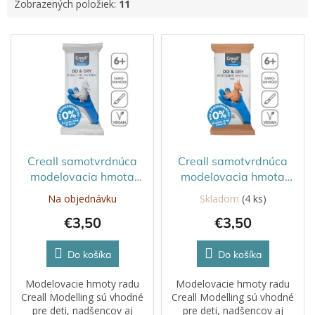
Zobrazených položiek:
11
V
ý
p
i
s
p
r
o
d
Creall samotvrdnúca
Creall samotvrdnúca
u
modelovacia hmota
modelovacia hmota
k
DO&DRY 500g Biela
DO&DRY 500g Terakota
Na objednávku
Skladom
(4 ks)
t
€3,50
€3,50
o
v
Do košíka
Do košíka
Modelovacie hmoty radu
Modelovacie hmoty radu
Creall Modelling sú vhodné
Creall Modelling sú vhodné
pre deti, nadšencov aj
pre deti, nadšencov aj