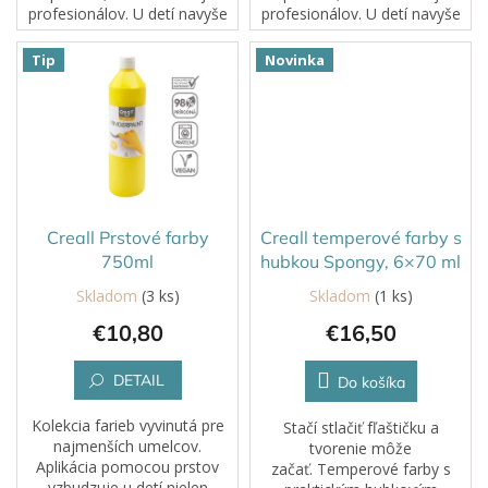
profesionálov. U detí navyše
profesionálov. U detí navyše
pomáhajú rozvíjať jemnú
pomáhajú rozvíjať jemnú
motoriku a kreativitu.
motoriku a kreativitu.
Tip
Novinka
Creall Prstové farby
Creall temperové farby s
750ml
hubkou Spongy, 6×70 ml
Skladom
(3 ks)
Skladom
(1 ks)
€10,80
€16,50
DETAIL
Do košíka
Kolekcia farieb vyvinutá pre
Stačí stlačiť fľaštičku a
najmenších umelcov.
tvorenie môže
Aplikácia pomocou prstov
začať. Temperové farby s
vzbudzuje u detí nielen