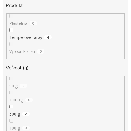
Produkt
Plastelína
0
Temperové farby
4
Výrobník slizu
0
Veľkosť (g)
90 g
0
1 000 g
0
500 g
2
100 g
0