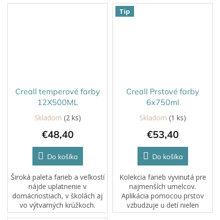
certifikácia neškodnosti a
výrazné, žiarivé farby a
Tip
obaly z obnoviteľných...
radosť z tvorenia. Sú ideálne
na maľovanie,...
Creall temperové farby
Creall Prstové farby
12X500ML
6x750ml
Skladom
(2 ks)
Skladom
(1 ks)
Priemerné
hodnotenie
€48,40
€53,40
produktu
je
5,0
Do košíka
Do košíka
z
5
Široká paleta farieb a veľkostí
Kolekcia farieb vyvinutá pre
hviezdičiek.
nájde uplatnenie v
najmenších umelcov.
domácnostiach, v školách aj
Aplikácia pomocou prstov
vo výtvarných krúžkoch.
vzbudzuje u detí nielen
Vysoký podiel prírodných
záujem, ale rozvíja aj ich