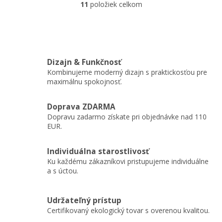
11
položiek celkom
O
a obaly z obnoviteľných...
v
l
á
d
a
Dizajn & Funkčnosť
c
Kombinujeme moderný dizajn s praktickosťou pre
i
maximálnu spokojnosť.
e
p
r
Doprava ZDARMA
v
Dopravu zadarmo získate pri objednávke nad 110
k
EUR.
y
v
ý
Individuálna starostlivosť
p
Ku každému zákazníkovi pristupujeme individuálne
i
a s úctou.
s
u
Udržateľný prístup
Certifikovaný ekologický tovar s overenou kvalitou.