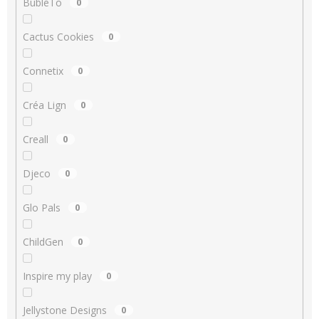
BubleTo
0
Cactus Cookies
0
Connetix
0
Créa Lign
0
Creall
0
Djeco
0
Glo Pals
0
ChildGen
0
Inspire my play
0
Jellystone Designs
0