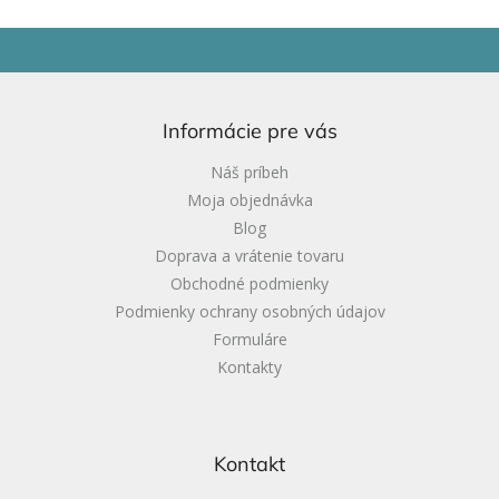
Z
á
p
ä
Informácie pre vás
t
i
Náš príbeh
e
Moja objednávka
Blog
Doprava a vrátenie tovaru
Obchodné podmienky
Podmienky ochrany osobných údajov
Formuláre
Kontakty
Kontakt