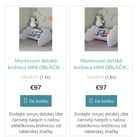
V
ý
p
i
s
p
r
o
d
Montessori detská
Montessori detská
u
knižnica MINI OBLÁČIK -
knižnica MINI OBLÁČIK-
k
Sivá
bielo/ružová
Skladom
(1 ks)
Skladom
(1 ks)
t
€97
€97
o
v
Do košíka
Do košíka
Dodajte svojej detskej izbe
Dodajte svojej detskej izbe
čarovný nádych s našou
čarovný nádych s našou
obláčikovou knižnicou od
obláčikovou knižnicou od
talianskej značky
talianskej značky