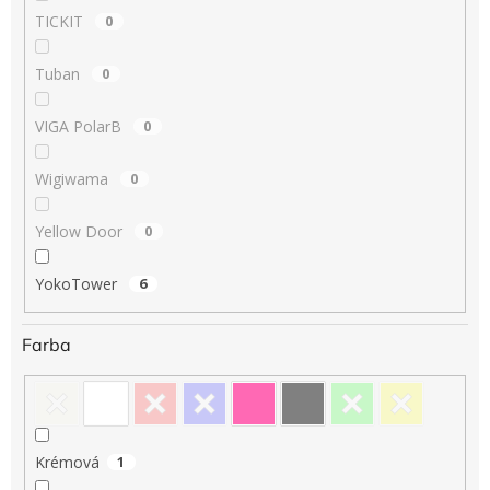
TICKIT
0
Tuban
0
VIGA PolarB
0
Wigiwama
0
Yellow Door
0
YokoTower
6
Farba
Krémová
1