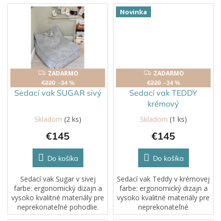
YokoTower.Je to praktický a
YokoTower.Je to praktický a
dekoratívny kus nábytku,
dekoratívny kus nábytku,
Novinka
ktorý podporuje
ktorý podporuje
nezávislosť a...
nezávislosť a...
ZADARMO
ZADARMO
ZADARMO
ZADARMO
€220
–34 %
€220
–34 %
Sedací vak SUGAR sivý
Sedací vak TEDDY
krémový
Skladom
(2 ks)
Skladom
(1 ks)
€145
€145
Do košíka
Do košíka
Sedací vak Sugar v sivej
Sedací vak Teddy v krémovej
farbe: ergonomický dizajn a
farbe: ergonomický dizajn a
vysoko kvalitné materiály pre
vysoko kvalitné materiály pre
neprekonateľné pohodlie.
neprekonateľné
Ľahké a ľahko prenosné
pohodlie. Ľahké a ľahko