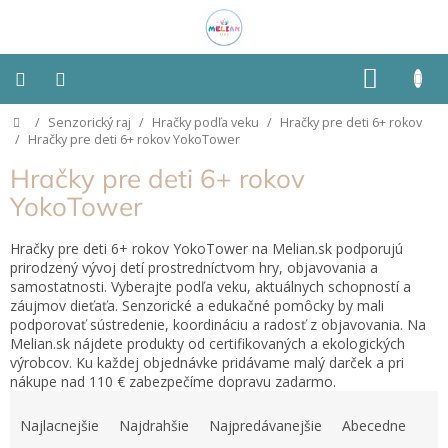
Prejsť
na
obsah
NÁKU
KOŠÍK
Domov
/
Senzorický raj
/
Hračky podľa veku
/
Hračky pre deti 6+ rokov
Montessori
/
Hračky pre deti 6+ rokov YokoTower
Hračky pre deti 6+ rokov
Detská
izba
YokoTower
Senzorické
Hračky pre deti 6+ rokov YokoTower na Melian.sk podporujú
pomôcky
prirodzený vývoj detí prostredníctvom hry, objavovania a
samostatnosti. Vyberajte podľa veku, aktuálnych schopností a
záujmov dieťaťa. Senzorické a edukačné pomôcky by mali
Hračky
podporovať sústredenie, koordináciu a radosť z objavovania. Na
podľa
typu
Melian.sk nájdete produkty od certifikovaných a ekologických
výrobcov. Ku každej objednávke pridávame malý darček a pri
nákupe nad 110 € zabezpečíme dopravu zadarmo.
Hračky
R
podľa
a
vlastností
Najlacnejšie
Najdrahšie
Najpredávanejšie
Abecedne
d