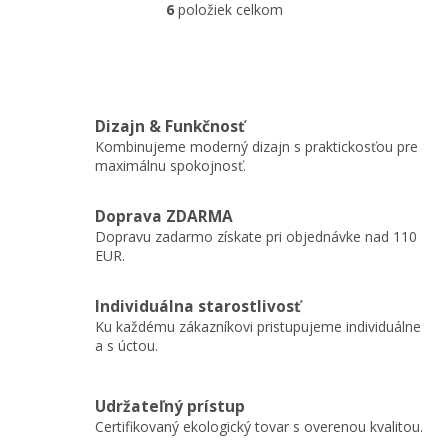
6
položiek celkom
O
tak si zabezpečíte pútavé
v
čítanie, z ktorého sa...
l
á
d
a
Dizajn & Funkčnosť
c
Kombinujeme moderný dizajn s praktickosťou pre
i
maximálnu spokojnosť.
e
p
r
Doprava ZDARMA
v
Dopravu zadarmo získate pri objednávke nad 110
k
EUR.
y
v
ý
Individuálna starostlivosť
p
Ku každému zákazníkovi pristupujeme individuálne
i
a s úctou.
s
u
Udržateľný prístup
Certifikovaný ekologický tovar s overenou kvalitou.