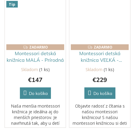
kreslo je ideálnym
prenosné kreslo je ideálnym
Tip
spoločníkom pre chvíle
spoločníkom pre chvíle
oddychu v každom kúte...
oddychu v každom...
ZADARMO
ZADARMO
ZADARMO
ZADARMO
Montessori detská
Montessori detská
knižnica MALÁ - Prírodná
knižnica VEĽKÁ -
Prírodná
Skladom
(1 ks)
Skladom
(1 ks)
€147
€229
Do košíka
Do košíka
Naša menšia montessori
Objavte radosť z čítania s
knižnica je ideálna aj do
našou montessori
menších priestorov. Je
knižnicou! S našou
navrhnutá tak, aby u detí
montessori knižnicou si deti
stimulovala nezávislosť a
môžu jednoducho vybrať
lásku k čítaniu.
knižku, ktorá ich zaujme, a