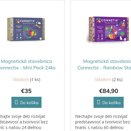
Magnetická stavebnica
Magnetická stavebni
onnectix - Mini Pack 24ks
Connectix - Rainbow Sta
Pack 60ks
Skladom
(1 ks)
Skladom
(2 ks)
€35
€84,90
Do košíka
Do košíka
hajte svoje deti rozvíjať
Nechajte svoje deti rozvíjať
dstavivosť a tvorivosť bez
predstavivosť a tvorivosť bez
níc s našou 24 dielnou
hraníc s našou 60 dielnou