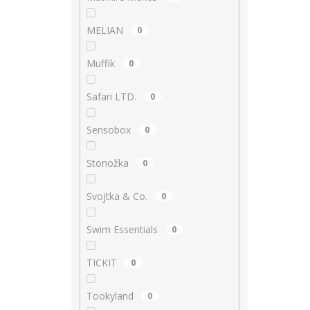
MELIAN
0
Muffik
0
Safari LTD.
0
Sensobox
0
Stonožka
0
Svojtka & Co.
0
Swim Essentials
0
TICKIT
0
Tookyland
0