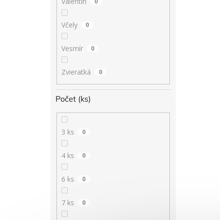
Valentín
0
Včely
0
Vesmír
0
Zvieratká
0
Počet (ks)
3 ks
0
4 ks
0
6 ks
0
7 ks
0