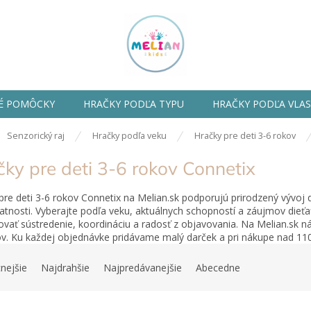
É POMÔCKY
HRAČKY PODĽA TYPU
HRAČKY PODĽA VLA
ov
Senzorický raj
Hračky podľa veku
Hračky pre deti 3-6 rokov
ky pre deti 3-6 rokov Connetix
pre deti 3-6 rokov Connetix na Melian.sk podporujú prirodzený vývoj 
tnosti. Vyberajte podľa veku, aktuálnych schopností a záujmov dieť
vať sústredenie, koordináciu a radosť z objavovania. Na Melian.sk ná
v. Ku každej objednávke pridávame malý darček a pri nákupe nad 1
nejšie
Najdrahšie
Najpredávanejšie
Abecedne