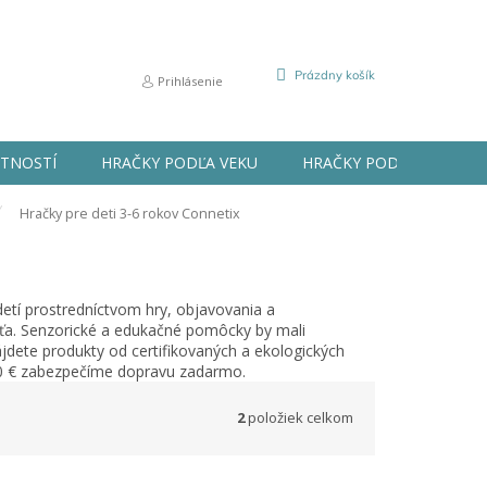
NÁKUPNÝ
Prázdny košík
Prihlásenie
KOŠÍK
STNOSTÍ
HRAČKY PODĽA VEKU
HRAČKY PODĽA PRÍLEŽIT
Hračky pre deti 3-6 rokov Connetix
detí prostredníctvom hry, objavovania a
aťa. Senzorické a edukačné pomôcky by mali
jdete produkty od certifikovaných a ekologických
10 € zabezpečíme dopravu zadarmo.
2
položiek celkom