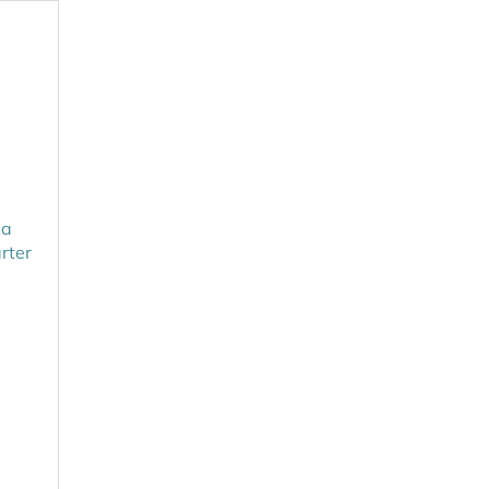
ca
rter