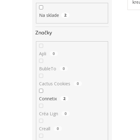
kre
obs
dúh
Na sklade
2
tak
Značky
Apli
0
BubleTo
0
Cactus Cookies
0
Connetix
2
Créa Lign
0
Creall
0