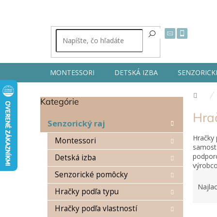
Prejsť
na
obsah
MONTESSORI
DETSKÁ IZBA
SENZORICK
Dom
Kategórie
Preskočiť
B
kategórie
Hrač
o
Senzorický raj
č
Hračky 
n
Montessori
samosta
ý
podporo
Detská izba
p
výrobco
a
R
Senzorické pomôcky
n
a
Najlac
e
Hračky podľa typu
d
l
e
Hračky podľa vlastností
V