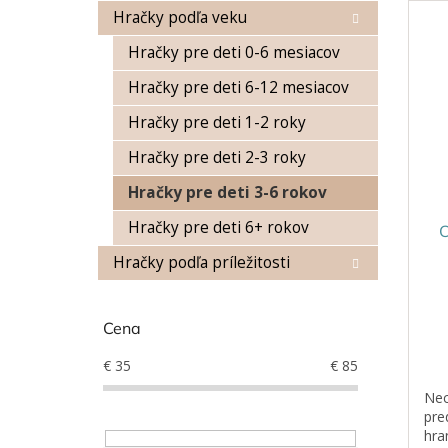
n
Hračky podľa veku
ý
i
p
e
Hračky pre deti 0-6 mesiacov
i
p
s
r
Hračky pre deti 6-12 mesiacov
p
o
Hračky pre deti 1-2 roky
r
d
o
u
Hračky pre deti 2-3 roky
d
k
Hračky pre deti 3-6 rokov
u
t
k
o
Hračky pre deti 6+ rokov
C
t
v
o
Hračky podľa príležitosti
v
Cena
€
35
€
85
Nec
pre
hra