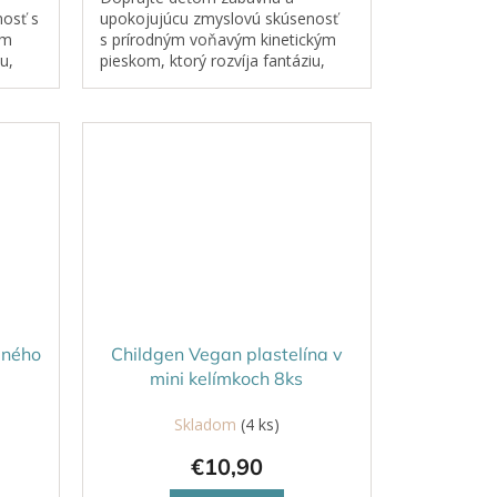
osť s
upokojujúcu zmyslovú skúsenosť
ým
s prírodným voňavým kinetickým
u,
pieskom, ktorý rozvíja fantáziu,
jemnú motoriku a ponúka
dokonalý relax.
dného
Childgen Vegan plastelína v
mini kelímkoch 8ks
Skladom
(4 ks)
€10,90