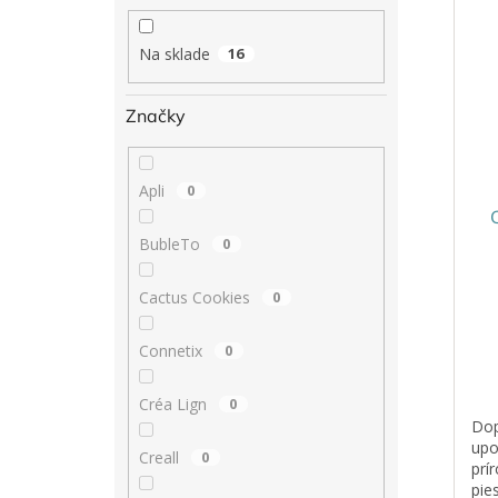
Na sklade
16
Značky
Apli
0
BubleTo
0
Pri
Cactus Cookies
0
hod
pro
Connetix
0
je
5,0
z
Créa Lign
0
5
Dop
hvie
upo
Creall
0
prí
pie