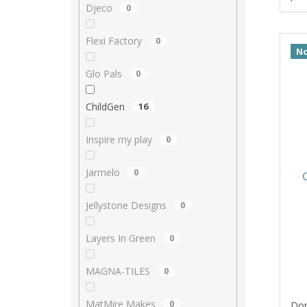
Djeco
0
jem
dok
Flexi Factory
0
No
Glo Pals
0
ChildGen
16
Inspire my play
0
Jarmelo
0
Jellystone Designs
0
Layers In Green
0
MAGNA-TILES
0
MatMire Makes
0
Dop