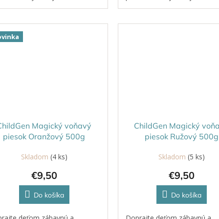
nú motoriku a ponúka
jemnú motoriku a ponúka
onalý relax.
dokonalý relax.
vinka
ChildGen Magický voňavý
ChildGen Magický voň
piesok Oranžový 500g
piesok Ružový 500g
Skladom
(4 ks)
Skladom
(5 ks)
€9,50
€9,50
Do košíka
Do košíka
rajte deťom zábavnú a
Doprajte deťom zábavnú a