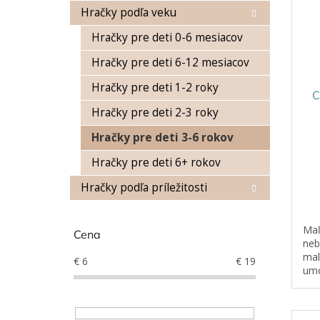
s
r
Hračky podľa veku
p
o
Hračky pre deti 0-6 mesiacov
r
d
o
u
Hračky pre deti 6-12 mesiacov
d
k
u
t
Hračky pre deti 1-2 roky
C
k
o
Hračky pre deti 2-3 roky
t
v
o
Hračky pre deti 3-6 rokov
v
Hračky pre deti 6+ rokov
Hračky podľa príležitosti
Maľ
Cena
neb
mal
€
6
€
19
umo
prs
fan
mot