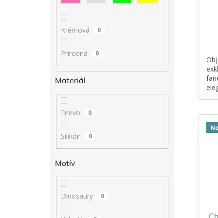
Krémová
0
Prírodná
0
Obj
exk
fari
Materiál
ele
vyr
plas
Drevo
0
No
Silikón
0
Motív
Dinosaury
0
Ch