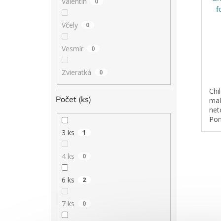
Valentín
0
f
Včely
0
Vesmír
0
Zvieratká
0
Chi
Počet (ks)
maľ
net
Pon
per
3 ks
1
ost
odst
4 ks
0
6 ks
2
7 ks
0