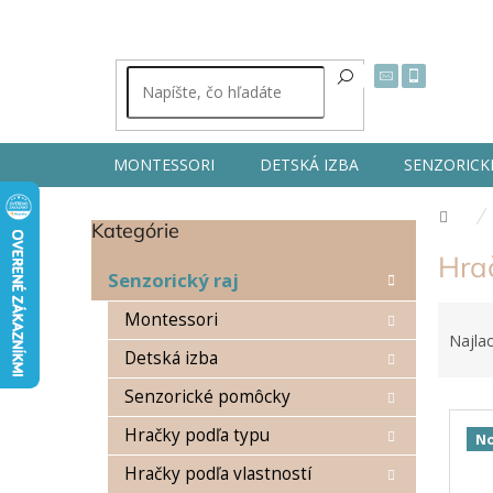
Prejsť
na
obsah
MONTESSORI
DETSKÁ IZBA
SENZORICK
Dom
Kategórie
Preskočiť
B
kategórie
Hrač
o
Senzorický raj
č
R
n
Montessori
a
ý
Najlac
Detská izba
d
p
e
a
Senzorické pomôcky
V
n
n
ý
i
e
Hračky podľa typu
No
p
e
l
Hračky podľa vlastností
i
p