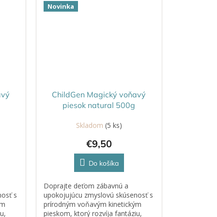
Novinka
avý
ChildGen Magický voňavý
piesok natural 500g
Skladom
(5 ks)
€9,50
Do košíka
Doprajte deťom zábavnú a
osť s
upokojujúcu zmyslovú skúsenosť s
ým
prírodným voňavým kinetickým
u,
pieskom, ktorý rozvíja fantáziu,