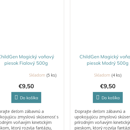
ChildGen Magický voňavý
ChildGen Magický voň
piesok Fialový 500g
piesok Modrý 500g
Skladom
(5 ks)
Skladom
(4 ks)
emerné
notenie
€9,50
€9,50
duktu
Do košíka
Do košíka
rajte deťom zábavnú a
Doprajte deťom zábavnú a
zdičiek.
kojujúcu zmyslovú skúsenosť s
upokojujúcu zmyslovú skúsen
rodným voňavým kinetickým
prírodným voňavým kinetick
skom, ktorý rozvíja fantáziu,
pieskom, ktorý rozvíja fantázi