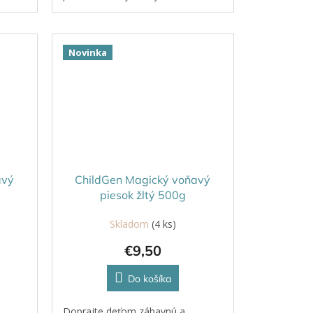
jemnú motoriku a ponúka
dokonalý relax.
Novinka
avý
ChildGen Magický voňavý
piesok žltý 500g
Skladom
(4 ks)
€9,50
Do košíka
Doprajte deťom zábavnú a