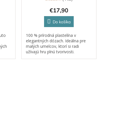
€17,90
Do košíka
outo
100 % prírodná plastelína v
elegantných dózach. Ideálna pre
ných
malých umelcov, ktorí si radi
užívajú hru plnú tvorivosti.
u,
ky.