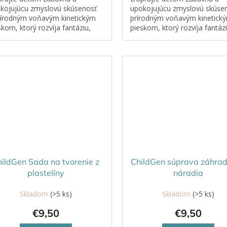
kojujúcu zmyslovú skúsenosť
upokojujúcu zmyslovú skúsen
rírodným voňavým kinetickým
prírodným voňavým kinetick
skom, ktorý rozvíja fantáziu,
pieskom, ktorý rozvíja fantázi
nú motoriku a ponúka
jemnú motoriku a ponúka
onalý relax.
dokonalý relax.
hildGen Sada na tvorenie z
ChildGen súprava záhra
plastelíny
náradia
Skladom
(>5 ks)
Skladom
(>5 ks)
€9,50
€9,50