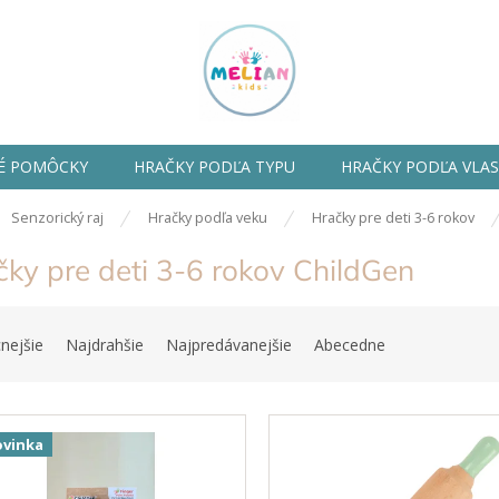
É POMÔCKY
HRAČKY PODĽA TYPU
HRAČKY PODĽA VLA
ov
Senzorický raj
Hračky podľa veku
Hračky pre deti 3-6 rokov
ky pre deti 3-6 rokov ChildGen
nejšie
Najdrahšie
Najpredávanejšie
Abecedne
vinka