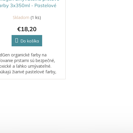
arby 3x350ml - Pastelové
Skladom
(1 ks)
€18,20
Do košíka
ldGen organické farby na
ovanie prstami sú bezpečné,
oxické a ľahko umývateľné.
úkajú žiarivé pastelové farby,
fektne priľnú na papier a z
atných povrchov sa ľahko
ránia....
O
v
l
á
d
a
c
i