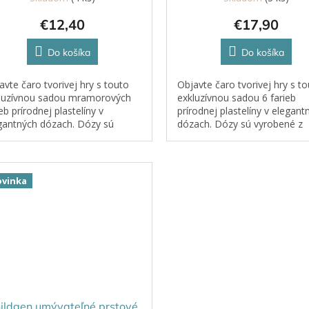
€12,40
€17,90
Do košíka
Do košíka
avte čaro tvorivej hry s touto
Objavte čaro tvorivej hry s t
luzívnou sadou mramorových
exkluzívnou sadou 6 farieb
eb prírodnej plastelíny v
prírodnej plastelíny v elegant
gantných dózach. Dózy sú
dózach. Dózy sú vyrobené z
obené z kvalitného, bezpečného
kvalitného, bezpečného plast
tu, ktorý je ideálny pre detské...
ktorý je ideálny pre detské ru
vinka
ildgen umývateľné prstové