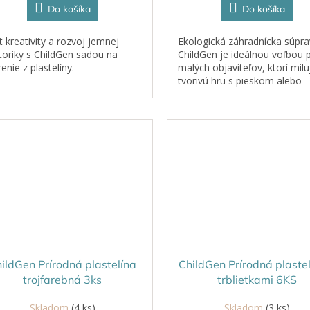
Do košíka
Do košíka
t kreativity a rozvoj jemnej
Ekologická záhradnícka súpr
oriky s ChildGen sadou na
ChildGen je ideálnou voľbou 
enie z plastelíny.
malých objaviteľov, ktorí milu
tvorivú hru s pieskom alebo
zeminou.
ildGen Prírodná plastelína
ChildGen Prírodná plastel
trojfarebná 3ks
trblietkami 6KS
Skladom
(4 ks)
Skladom
(3 ks)