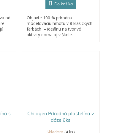
Do košíka
ava od
Objavte 100 % prírodnú
pre
modelovaciu hmotu v 8 klasických
jú
farbách – ideálnu na tvorivé
aktivity doma aj v škole.
ína s
Childgen Prírodná plastelína v
dóze 6ks
Skladom
(4 ks)