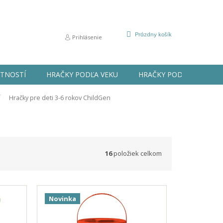
NÁKUPNÝ
Prázdny košík
Prihlásenie
KOŠÍK
STNOSTÍ
HRAČKY PODĽA VEKU
HRAČKY PODĽA PRÍLEŽIT
Hračky pre deti 3-6 rokov ChildGen
16
položiek celkom
Novinka