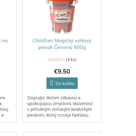
k na
ChildGen Magický voňavý
piesok Červený 500g
Skladom
(4 ks)
€9,50
Do košíka
pre
Doprajte deťom zábavnú a
a,
upokojujúcu zmyslovú skúsenosť
túry.
s prírodným voňavým kinetickým
 a
pieskom, ktorý rozvíja fantáziu,
iálu
jemnú motoriku a ponúka
dokonalý relax.