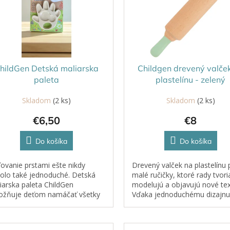
hildGen Detská maliarska
Childgen drevený valče
paleta
plastelínu - zelený
Skladom
(2 ks)
Skladom
(2 ks)
€6,50
€8
Do košíka
Do košíka
ovanie prstami ešte nikdy
Drevený valček na plastelínu 
olo také jednoduché. Detská
malé ručičky, ktoré rady tvori
iarska paleta ChildGen
modelujú a objavujú nové tex
žňuje deťom namáčať všetky
Vďaka jednoduchému dizajnu
ty naraz a naplno rozvíjať
kvalitnému prírodnému mater
táziu, kreativitu a jemnú
podporuje rozvoj jemnej
oriku.
motoriky,...