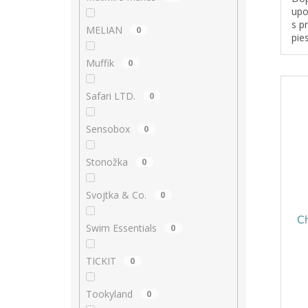
upo
s p
MELIAN
0
pie
jem
Muffik
0
dok
Safari LTD.
0
Sensobox
0
Stonožka
0
Svojtka & Co.
0
C
Swim Essentials
0
TICKIT
0
Tookyland
0