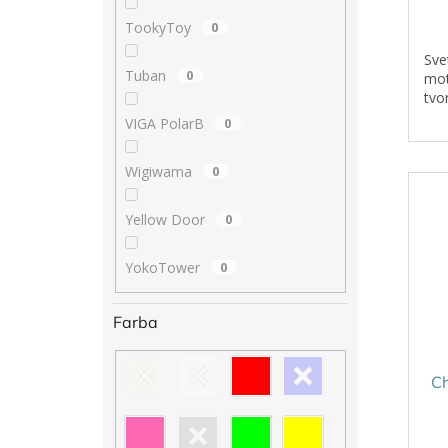
TookyToy
0
Sve
Tuban
0
mot
tvor
VIGA PolarB
0
Wigiwama
0
Yellow Door
0
YokoTower
0
Farba
Ch